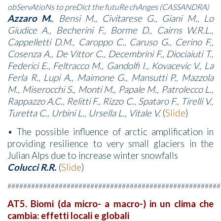
obServAtioNs to preDict the futuRe chAnges (CASSANDRA)
Azzaro M.
, Bensi M., Civitarese G., Giani M., Lo
Giudice A., Becherini F., Borme D., Cairns W.R.L.,
Cappelletti D.M., Caroppo C., Caruso G., Cerino F.,
Cosenza A., De Vittor C., Decembrini F., Diociaiuti T.,
Federici E., Feltracco M., Gandolfi I., Kovacevic V., La
Ferla R., Lupi A., Maimone G., Mansutti P., Mazzola
M., Miserocchi S., Monti M., Papale M., Patrolecco L.,
Rappazzo A.C., Relitti F., Rizzo C., Spataro F., Tirelli V.,
Turetta C., Urbini L., Ursella L., Vitale V.
(
Slide
)
• The possible influence of arctic amplification in
providing resilience to very small glaciers in the
Julian Alps due to increase winter snowfalls
Colucci R.R.
(
Slide
)
######################################################
AT5. Biomi (da micro- a macro-) in un clima che
cambia: effetti locali e globali