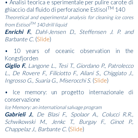
• Analisi teorica e sperimentale per pulire carote di
TM
ghiaccio dal fluido di perforazione Estisol
140
Theoretical and experimental analysis for cleaning ice cores
TM
from Estisol
140 drill liquid
Enrichi F.
, Dahl-Jensen D., Steffensen J. P. and
Barbante C.
(
Slide
)
• 10 years of oceanic observation in the
Kongsfjorden
Giglio F.
, Langone L., Tesi T., Giordano P., Patrolecco
L., De Rovere F., Filiciotto F., Aliani S., Chiggiato J.,
Ingrosso G., Suaria G., Miserocchi S.
(
Slide
)
• Ice memory: un progetto internazionale di
conservazione
Ice Memory: an international salvage program
Gabrieli J.
, De Blasi F., Spolaor A., Colucci R.R.,
Schwikowski M., Jenkc T., Burgay F., Ginot P.,
Chappelaz J., Barbante C.
(
Slide
)