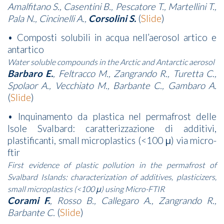
Amalfitano S., Casentini B., Pescatore T., Martellini T.,
Pala N., Cincinelli A.,
Corsolini S.
(
Slide
)
• Composti solubili in acqua nell’aerosol artico e
antartico
Water soluble compounds in the Arctic and Antarctic aerosol
Barbaro E.
, Feltracco M., Zangrando R., Turetta C.,
Spolaor A., Vecchiato M., Barbante C., Gambaro A.
(
Slide
)
• Inquinamento da plastica nel permafrost delle
Isole Svalbard: caratterizzazione di additivi,
plastificanti, small microplastics (<100 μ) via micro-
ftir
First evidence of plastic pollution in the permafrost of
Svalbard Islands: characterization of additives, plasticizers,
small microplastics (<100 μ) using Micro-FTIR
Corami F.
, Rosso B., Callegaro A., Zangrando R.,
Barbante C.
(
Slide
)