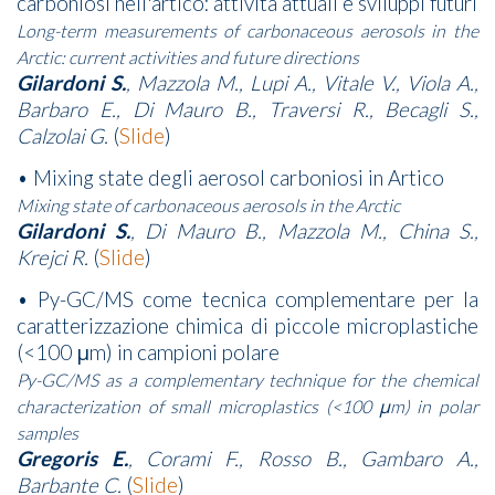
carboniosi nell'artico: attività attuali e sviluppi futuri
Long-term measurements of carbonaceous aerosols in the
Arctic: current activities and future directions
Gilardoni S.
, Mazzola M., Lupi A., Vitale V., Viola A.,
Barbaro E., Di Mauro B., Traversi R., Becagli S.,
Calzolai G.
(
Slide
)
• Mixing state degli aerosol carboniosi in Artico
Mixing state of carbonaceous aerosols in the Arctic
Gilardoni S.
, Di Mauro B., Mazzola M., China S.,
Krejci R.
(
Slide
)
• Py-GC/MS come tecnica complementare per la
caratterizzazione chimica di piccole microplastiche
(<100 μm) in campioni polare
Py-GC/MS as a complementary technique for the chemical
characterization of small microplastics (<100 μm) in polar
samples
Gregoris E.
, Corami F., Rosso B., Gambaro A.,
Barbante C.
(
Slide
)