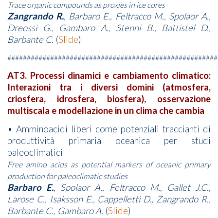
Trace organic compounds as proxies in ice cores
Zangrando R.
, Barbaro E., Feltracco M., Spolaor A.,
Dreossi G., Gambaro A., Stenni B., Battistel D.,
Barbante C.
(
Slide
)
######################################################
AT3. Processi dinamici e cambiamento climatico:
Interazioni tra i diversi domini (atmosfera,
criosfera, idrosfera, biosfera), osservazione
multiscala e modellazione in un clima che cambia
• Amminoacidi liberi come potenziali traccianti di
produttività primaria oceanica per studi
paleoclimatici
Free amino acids as potential markers of oceanic primary
production for paleoclimatic studies
Barbaro E.
, Spolaor A., Feltracco M., Gallet J.C.,
Larose C., Isaksson E., Cappelletti D., Zangrando R.,
Barbante C., Gambaro A.
(
Slide
)