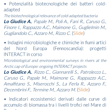
• Potenzialità biotecnologiche dei batteri cold-
adapted
The biotechnological relevance of cold-adapted bacteria
Lo Giudice A.
, Papale M., Poli A., Fani R., Caruso G.,
Finore I., Rappazzo A.C., Maimone G., Guglielmin M.,
Gugliandolo C., Azzaro M., Rizzo C.
(
Slide
)
• Indagini microbiologiche e chimiche in fiumi artici
del Nord Europa (Fennoscandia): progetti
INTERACT in corso
Microbiological and environmental surveys in rivers at the
Arctic cap of Europe: ongoing INTERACT projects
Lo Giudice A.
, Rizzo C., Giannarelli S., Patrolecco L.,
Caruso G., Papale M., Maimone G., Rappazzo A.C.,
Amalfitano S., Miserocchi S., La Ferla R., Azzaro F.,
Decembrini F., Termine M., Azzaro M.
(
Slide
)
• Indicatori ecosistemici derivati dalle curve di
accumulo di biomassa tra i livelli trofici nel Mare di