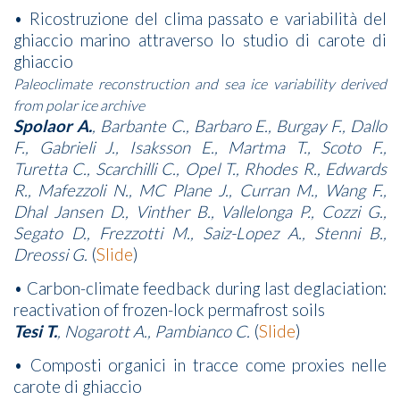
• Ricostruzione del clima passato e variabilità del
ghiaccio marino attraverso lo studio di carote di
ghiaccio
Paleoclimate reconstruction and sea ice variability derived
from polar ice archive
Spolaor A.
, Barbante C., Barbaro E., Burgay F., Dallo
F., Gabrieli J., Isaksson E., Martma T., Scoto F.,
Turetta C., Scarchilli C., Opel T., Rhodes R., Edwards
R., Mafezzoli N., MC Plane J., Curran M., Wang F.,
Dhal Jansen D., Vinther B., Vallelonga P., Cozzi G.,
Segato D., Frezzotti M., Saiz-Lopez A., Stenni B.,
Dreossi G.
(
Slide
)
• Carbon-climate feedback during last deglaciation:
reactivation of frozen-lock permafrost soils
Tesi T.
, Nogarott A., Pambianco C.
(
Slide
)
• Composti organici in tracce come proxies nelle
carote di ghiaccio