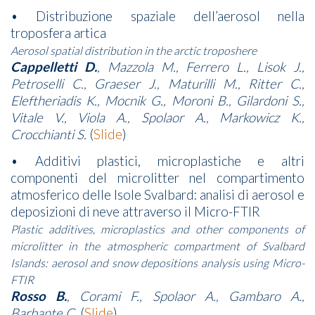
• Distribuzione spaziale dell’aerosol nella
troposfera artica
Aerosol spatial distribution in the arctic troposhere
Cappelletti D.
, Mazzola M., Ferrero L., Lisok J.,
Petroselli C., Graeser J., Maturilli M., Ritter C.,
Eleftheriadis K., Mocnik G., Moroni B., Gilardoni S.,
Vitale V., Viola A., Spolaor A., Markowicz K.,
Crocchianti S.
(
Slide
)
• Additivi plastici, microplastiche e altri
componenti del microlitter nel compartimento
atmosferico delle Isole Svalbard: analisi di aerosol e
deposizioni di neve attraverso il Micro-FTIR
Plastic additives, microplastics and other components of
microlitter in the atmospheric compartment of Svalbard
Islands: aerosol and snow depositions analysis using Micro-
FTIR
Rosso B.
, Corami F., Spolaor A., Gambaro A.,
Barbante C.
(
Slide
)