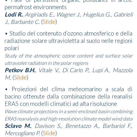
permafrost environments
Lodi R.
, Argiriadis E., Wagner J., Hugelius G., Gabrieli
J., Barbante C.
(
Slide
)
• Studio del contenuto d’ozono atmosferico e della
radiazione solare ultravioletta al suolo nelle regioni
polari
Study of the atmospheric ozone content and surface solar
ultraviolet radiation in the polar regions
Petkov B.H.
, Vitale V., Di Carlo P., Lupi A., Mazzola
M.
(
Slide
)
• Proiezioni del clima meteomarino a scala di
bacino ottenute dalla combinazione della reanalisi
ERA5 con modelli climatici ad alta risoluzione
Wave climate projections in a semi-enclosed basin combining
ERA5 reanalysis and high-resolution climate model wind data
Sclavo M.
, Davison S., Benetazzo A., Barbariol F.,
Mercogliano P.
(
Slide
)