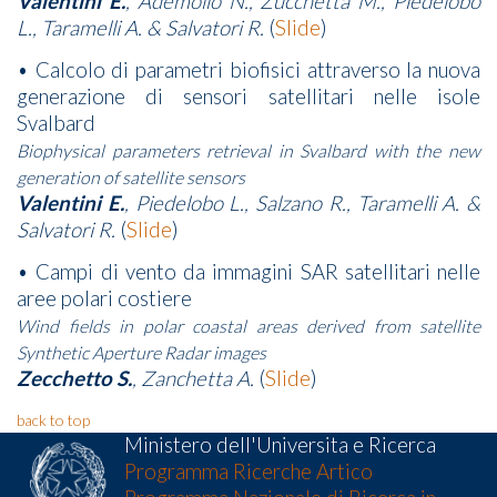
Valentini E.
, Ademollo N., Zucchetta M., Piedelobo
L., Taramelli A. & Salvatori R.
(
Slide
)
• Calcolo di parametri biofisici attraverso la nuova
generazione di sensori satellitari nelle isole
Svalbard
Biophysical parameters retrieval in Svalbard with the new
generation of satellite sensors
Valentini E.
, Piedelobo L., Salzano R., Taramelli A. &
Salvatori R.
(
Slide
)
• Campi di vento da immagini SAR satellitari nelle
aree polari costiere
Wind fields in polar coastal areas derived from satellite
Synthetic Aperture Radar images
Zecchetto S.
, Zanchetta A.
(
Slide
)
back to top
Ministero dell'Universita e Ricerca
Programma Ricerche Artico