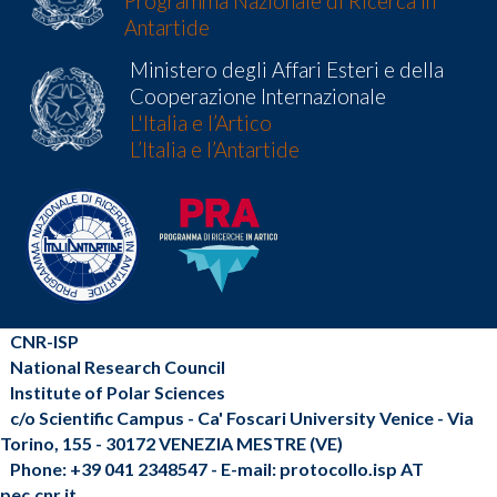
Programma Nazionale di Ricerca in
Antartide
Ministero degli Affari Esteri e della
Cooperazione Internazionale
L'Italia e l’Artico
L’Italia e l’Antartide
CNR-ISP
National Research Council
Institute of Polar Sciences
c/o Scientific Campus - Ca' Foscari University Venice - Via
Torino, 155 - 30172 VENEZIA MESTRE (VE)
Phone: +39 041 2348547 - E-mail: protocollo.isp AT
pec.cnr.it