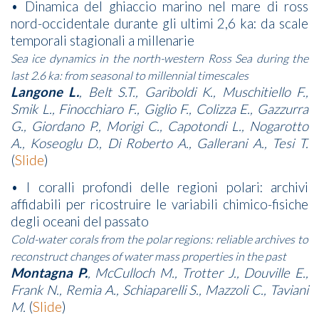
• Dinamica del ghiaccio marino nel mare di ross
nord-occidentale durante gli ultimi 2,6 ka: da scale
temporali stagionali a millenarie
Sea ice dynamics in the north-western Ross Sea during the
last 2.6 ka: from seasonal to millennial timescales
Langone L.
, Belt S.T., Gariboldi K., Muschitiello F.,
Smik L., Finocchiaro F., Giglio F., Colizza E., Gazzurra
G., Giordano P., Morigi C., Capotondi L., Nogarotto
A., Koseoglu D., Di Roberto A., Gallerani A., Tesi T.
(
Slide
)
• I coralli profondi delle regioni polari: archivi
affidabili per ricostruire le variabili chimico-fisiche
degli oceani del passato
Cold-water corals from the polar regions: reliable archives to
reconstruct changes of water mass properties in the past
Montagna P.
, McCulloch M., Trotter J., Douville E.,
Frank N., Remia A., Schiaparelli S., Mazzoli C., Taviani
M.
(
Slide
)