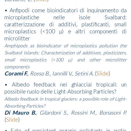
• Anfipodi come bioindicatori di inquinamento da
microplastiche nelle isole Svalbard:
caratterizzazione di additivi, plastificanti, small
microplastics (<100 µ) e altri componenti di
microlitter
Amphipods as bioindicator of microplastics pollution the
Svalbard Islands: Characterization of additives, plasticizers,
small microplastics (<100 µ) and other microlitter
components
Corami F.
, Rosso B., Iannilli V., Setini A.
(
Slide
)
• Albedo feedback nei ghiacciai tropicali: un
possibile ruolo delle Light-Absorbing Particles?
Albedo feedback in tropical glaciers: a possible role of Light-
Absorbing Particles?
Di Mauro B.
, Gilardoni S., Rossini M., Bonasoni P.
(
Slide
)
• Fate of persistent organic pollutants in arctic