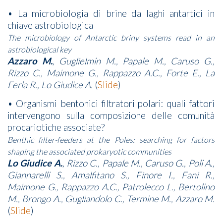
• La microbiologia di brine da laghi antartici in
chiave astrobiologica
The microbiology of Antarctic briny systems read in an
astrobiological key
Azzaro M.
, Guglielmin M., Papale M., Caruso G.,
Rizzo C., Maimone G., Rappazzo A.C., Forte E., La
Ferla R., Lo Giudice A.
(
Slide
)
• Organismi bentonici filtratori polari: quali fattori
intervengono sulla composizione delle comunità
procariotiche associate?
Benthic filter-feeders at the Poles: searching for factors
shaping the associated prokaryotic communities
Lo Giudice A.
, Rizzo C., Papale M., Caruso G., Poli A.,
Giannarelli S., Amalfitano S., Finore I., Fani R.,
Maimone G., Rappazzo A.C., Patrolecco L., Bertolino
M., Brongo A., Gugliandolo C., Termine M., Azzaro M.
(
Slide
)