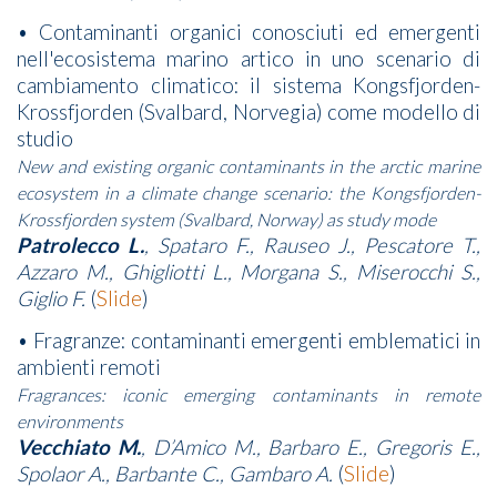
• Contaminanti organici conosciuti ed emergenti
nell'ecosistema marino artico in uno scenario di
cambiamento climatico: il sistema Kongsfjorden-
Krossfjorden (Svalbard, Norvegia) come modello di
studio
New and existing organic contaminants in the arctic marine
ecosystem in a climate change scenario: the Kongsfjorden-
Krossfjorden system (Svalbard, Norway) as study mode
Patrolecco L.
, Spataro F., Rauseo J., Pescatore T.,
Azzaro M., Ghigliotti L., Morgana S., Miserocchi S.,
Giglio F.
(
Slide
)
• Fragranze: contaminanti emergenti emblematici in
ambienti remoti
Fragrances: iconic emerging contaminants in remote
environments
Vecchiato M.
, D’Amico M., Barbaro E., Gregoris E.,
Spolaor A., Barbante C., Gambaro A.
(
Slide
)