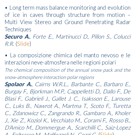
• Long term mass balance monitoring and evolution
of ice in caves through structure from motion –
Multi View Stereo and Ground Penetrating Radar
Techniques
Securo A.
, Forte E., Martinucci D., Pillon S., Colucci
R.R.
(
Slide
)
• La composizione chimica del manto nevoso e le
interazioni neve-atmosfera nelle regioni polari
The chemical composition of the annual snow pack and the
snow-atmosphere interaction polar regions
Spolaor A.
, Cairns W.R.L., Barbante C., Barbaro E.,
Burgay F., Bjorkman M.P., Cappelletti D., Dallo F., De
Blasi F., Gabrieli J., Gallet J. C., Isaksson E., Larouse
C., Luks B., Nawrot A., Martma T., Scoto F., Turetta
C., Zdanowicz C., Zangrando R., Gambaro A., Kholer
J., Xie Z., Koziol K., Vecchiato M., Corami F., Rosso B.,
D’Amico M., Dommergue A., Scarchilli C., Saiz-Lopez
A., Feltracco M., Maffezzoli N., Cozzi G.
(
Slide
)