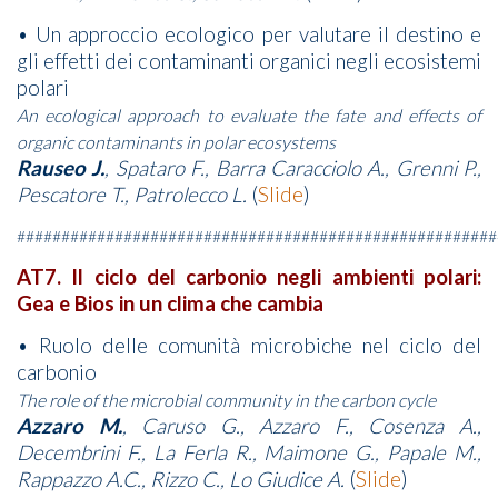
• Un approccio ecologico per valutare il destino e
gli effetti dei contaminanti organici negli ecosistemi
polari
An ecological approach to evaluate the fate and effects of
organic contaminants in polar ecosystems
Rauseo J.
, Spataro F., Barra Caracciolo A., Grenni P.,
Pescatore T., Patrolecco L.
(
Slide
)
######################################################
AT7. Il ciclo del carbonio negli ambienti polari:
Gea e Bios in un clima che cambia
• Ruolo delle comunità microbiche nel ciclo del
carbonio
The role of the microbial community in the carbon cycle
Azzaro M.
, Caruso G., Azzaro F., Cosenza A.,
Decembrini F., La Ferla R., Maimone G., Papale M.,
Rappazzo A.C., Rizzo C., Lo Giudice A.
(
Slide
)