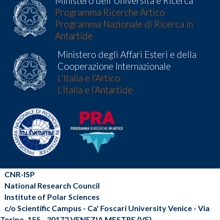
Ministero dell'Universita e Ricerca
Programma Ricerche Artico
Programma Nazionale di Ricerca in
Antartide
Ministero degli Affari Esteri e della
Cooperazione Internazionale
L'Italia e l’Artico
L’Italia e l’Antartide
CNR-ISP
National Research Council
Institute of Polar Sciences
c/o Scientific Campus - Ca' Foscari University Venice - Via
Torino, 155 - 30172 VENEZIA MESTRE (VE)