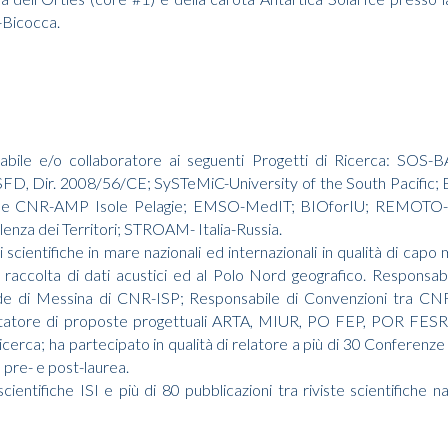
o-Bicocca.
onsabile e/o collaboratore ai seguenti Progetti di Ricerca
 Dir. 2008/56/CE; SySTeMiC-University of the South Pacif
ale CNR-AMP Isole Pelagie; EMSO-MedIT; BIOforIU; REMO
lenza dei Territori; STROAM- Italia-Russia.
cientifiche in mare nazionali ed internazionali in qualità di cap
la raccolta di dati acustici ed al Polo Nord geografico. Responsa
 di Messina di CNR-ISP; Responsabile di Convenzioni tra CNR e 
lutatore di proposte progettuali ARTA, MIUR, PO FEP, POR FES
ricerca; ha partecipato in qualità di relatore a più di 30 Conferenze
 pre- e post-laurea.
cientifiche ISI e più di 80 pubblicazioni tra riviste scientifiche naz