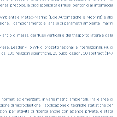
enesi precoce, la biodisponibilità e i flussi bentonici all'interfaccia
io Ambientale Meteo-Marino (Boe Automatiche e Mooring) e allo
ione, il campionamento e l'analisi di parametri ambientali marini
lancio di massa, dei flussi verticali e del trasporto laterale dalla
ese. Leader PI o WP di progetti nazionali e internazionali. Più di
ca. 100 relazioni scientifiche, 20 pubblicazioni, 50 abstract (149
 normati ed emergenti, in varie matrici ambientali. Tra le aree di
azione di microplastiche, l’applicazione di tecniche statistiche per
zioni per attività di ricerca anche con aziende private, è stata
mica e nel 2007 la laurea specialistica in Chimica e Compatibilità