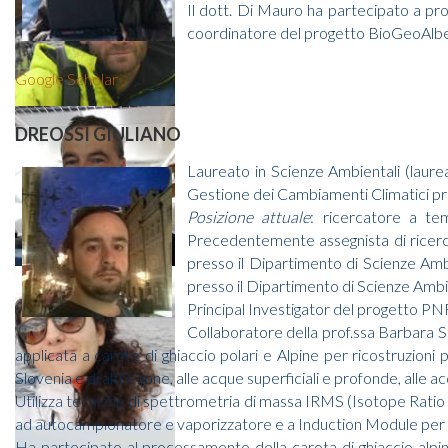
Il dott. Di Mauro ha partecipato a prog
coordinatore del progetto BioGeoAlbe
Google Scholar
DREOSSI GIULIANO
Laureato in Scienze Ambientali (laurea 
Gestione dei Cambiamenti Climatici pre
Posizione attuale
: ricercatore a te
Precedentemente assegnista di ricerca
presso il Dipartimento di Scienze Amb
presso il Dipartimento di Scienze Ambie
Principal Investigator del progetto P
Collaboratore della prof.ssa Barbara S
applicata a carote di ghiaccio polari e Alpine per ricostruzioni pa
Slovenia e di altre zone, alle acque superficiali e profonde, alle a
Utilizza tecniche di spettrometria di massa IRMS (Isotope Rat
ad autocampionatore e vaporizzatore e a Induction Module per la
Ha partecipato al processamento della carota di ghiaccio alpina