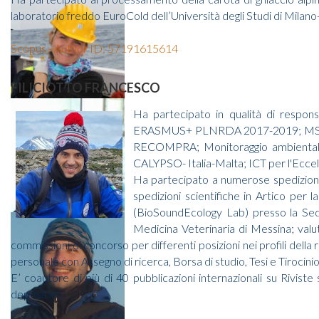
laboratorio freddo EuroCold dell’Università degli Studi di Milan
Scopus - Author ID: 57191615614
FILICIOTTO FRANCESCO
Ha partecipato in qualità di resp
ERASMUS+ PLNRDA 2017-2019; MSFD,
RECOMPRA; Monitoraggio ambient
CALYPSO- Italia-Malta; ICT per l'Eccel
Ha partecipato a numerose spedizioni s
spedizioni scientifiche in Artico per 
(BioSoundEcology Lab) presso la Sede
Medicina Veterinaria di Messina; va
commissioni di concorso per differenti posizioni nei profili della 
personale con Assegno di ricerca, Borsa di studio, Tesi e Tirocinio
E’ coautore di più di 40 pubblicazioni internazionali su Riviste s
depositati.