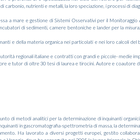
 di carbonio, nutrienti e metalli, la loro speciazione, i processi di diag
essa a mare e gestione di Sistemi Osservativi per il Monitoragg
 incubatori di sedimenti, camere bentoniche e lander per la misuraz
nti e della materia organica nei particolati e nei loro calcoli del bi
rità regionali italiane e contratti con grandi e piccole- medie impr
 e tutor di oltre 30 tesi di laurea e tirocini. Autore e coautore di 
to di metodi analitici per la determinazione di inquinanti organici,
i di inquinanti in gascromatografia-spettrometria di massa, la determin
namento. Ha lavorato a diversi progetti europei, gestito collabora
o a Venezia, dove ha conseguito nel 2005 la laurea triennale in Chi