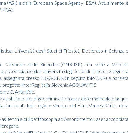
taliana (ASI) e dalla European Space Agency (ESA). Attualmente, è
(PNRA).
istica: Università degli Studi di Trieste). Dottorato in Scienza e
lio Nazionale delle Ricerche (CNR-ISP) con sede a Venezia.
e Geoscienze dell’Università degli Studi di Trieste, assegnista
zia, assegnista presso IDPA-CNR (in seguito ISP-CNR) e borsista
a su progetto InterReg Italia-Slovenia ACQUAVITIS.
ome C, Antartide.
Masiol, si occupa di geochimica isotopica delle molecole d’acqua,
azioni locali della regione Veneto, del Friuli Venezia Giulia, della
e GasBench e di Spettroscopia ad Assorbimento Laser accoppiata
’idrogeno.
 cella frigo dell’Università Ca’ Foscari/CNR Venezia e presso il