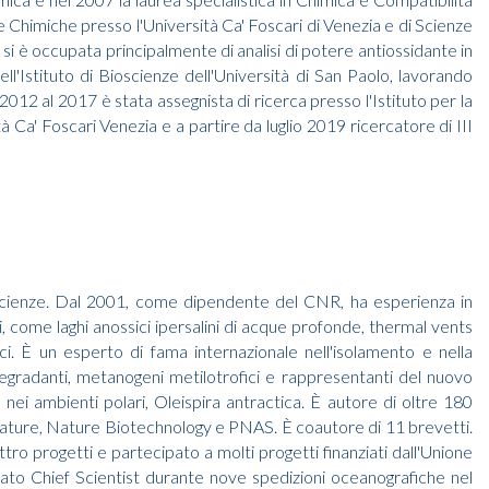
e Chimiche presso l'Università Ca' Foscari di Venezia e di Scienze
si è occupata principalmente di analisi di potere antiossidante in
ell'Istituto di Bioscienze dell'Università di San Paolo, lavorando
 2012 al 2017 è stata assegnista di ricerca presso l'Istituto per la
 Foscari Venezia e a partire da luglio 2019 ricercatore di III
Scienze. Dal 2001, come dipendente del CNR, ha esperienza in
come laghi anossici ipersalini di acque profonde, thermal vents
tici. È un esperto di fama internazionale nell'isolamento e nella
-degradanti, metanogeni metilotrofici e rappresentanti del nuovo
 nei ambienti polari, Oleispira antractica. È autore di oltre 180
u Nature, Nature Biotechnology e PNAS. È coautore di 11 brevetti.
tro progetti e partecipato a molti progetti finanziati dall'Unione
ato Chief Scientist durante nove spedizioni oceanografiche nel