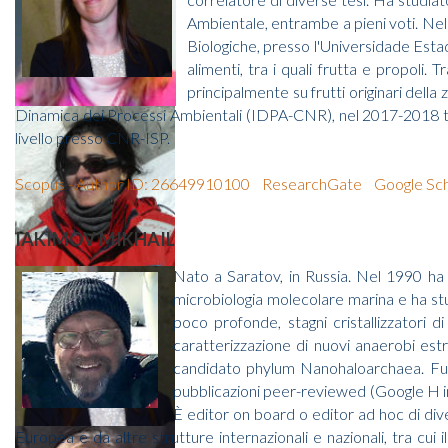
Ambientale, entrambe a pieni voti. Nel 
Biologiche, presso l'Universidade Estad
alimenti, tra i quali frutta e propoli.
principalmente su frutti originari della
Dinamica dei Processi Ambientali (IDPA-CNR), nel 2017-2018 te
livello presso CNR-ISP.
Scopus - Author ID: 26649910100
ResearchGate
Google Sch
IAKIMOV MIKHAIL
Nato a Saratov, in Russia. Nel 1990 ha
microbiologia molecolare marina e ha st
poco profonde, stagni cristallizzatori di
caratterizzazione di nuovi anaerobi estr
candidato phylum Nanohaloarchaea. Fu il 
pubblicazioni peer-reviewed (Google H in
È editor on board o editor ad hoc di dive
Europea e da altre strutture internazionali e nazionali, tra 