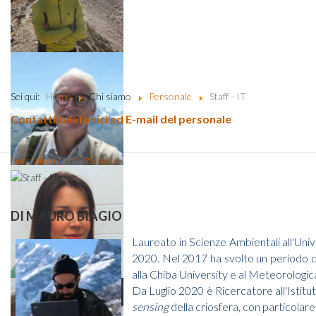
Sei qui:
Home
Chi siamo
Personale
Staff - IT
Contatti telefonici ed E-mail del personale
Subscribe to this RSS feed
DI MAURO BIAGIO
Laureato in Scienze Ambientali all'Univ
2020. Nel 2017 ha svolto un periodo di
alla Chiba University e al Meteorologic
Da Luglio 2020 è Ricercatore all'Istit
sensing
della criosfera, con particolare