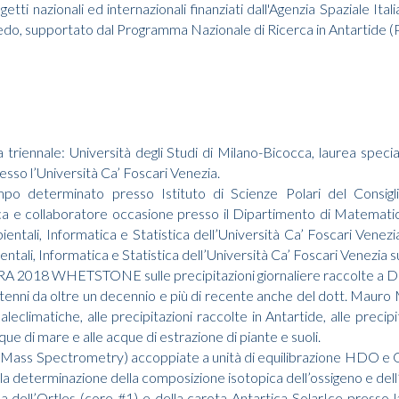
etti nazionali ed internazionali finanziati dall'Agenzia Spaziale I
do, supportato dal Programma Nazionale di Ricerca in Antartide 
triennale: Università degli Studi di Milano-Bicocca, laurea special
sso l’Università Ca’ Foscari Venezia.
mpo determinato presso Istituto di Scienze Polari del Consig
 e collaboratore occasione presso il Dipartimento di Matematica 
ientali, Informatica e Statistica dell’Università Ca’ Foscari Vene
ntali, Informatica e Statistica dell’Università Ca’ Foscari Venezi
NRA 2018 WHETSTONE sulle precipitazioni giornaliere raccolte a D
tenni da oltre un decennio e più di recente anche del dott. Mauro 
leclimatiche, alle precipitazioni raccolte in Antartide, alle precipit
cque di mare e alle acque di estrazione di piante e suoli.
io Mass Spectrometry) accoppiate a unità di equilibrazione HDO 
 determinazione della composizione isotopica dell’ossigeno e dell
 dell’Ortles (core #1) e della carota Antartica SolarIce presso la