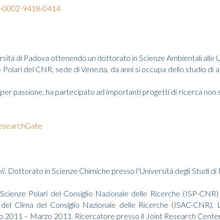
00-0002-9418-0414
ersità di Padova ottenendo un dottorato in Scienze Ambientali alle U
 Polari del CNR, sede di Venezia, da anni si occupa dello studio di a
 passione, ha partecipato ad importanti progetti di ricerca non sol
esearchGate
i.
Dottorato in Scienze Chimiche presso l’Università degli Studi di M
di Scienze Polari del Consiglio Nazionale delle Ricerche (ISP-C
e del Clima del Consiglio Nazionale delle Ricerche (ISAC-CNR), L
io 2011 – Marzo 2011. Ricercatore presso il Joint Research Cen