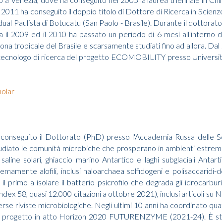
2011 ha conseguito il doppio titolo di Dottore di Ricerca in Scienz
ual Paulista di Botucatu (San Paolo - Brasile). Durante il dottorato 
 Tra il 2009 ed il 2010 ha passato un periodo di 6 mesi all'interno d
 zona tropicale del Brasile e scarsamente studiati fino ad allora. Dal
cnologo di ricerca del progetto ECOMOBILITY presso Università Ca'
olar
 conseguito il Dottorato (PhD) presso l'Accademia Russa delle 
udiato le comunità microbiche che prosperano in ambienti estremi, 
 saline solari, ghiaccio marino Antartico e laghi subglaciali Antar
emamente alofili, inclusi haloarchaea solfidogeni e polisaccaridi
primo a isolare il batterio psicrofilo che degrada gli idrocarburi
dex 58, quasi 12.000 citazioni a ottobre 2021), inclusi articoli s
rse riviste microbiologiche. Negli ultimi 10 anni ha coordinato quat
cui il progetto in atto Horizon 2020 FUTURENZYME (2021-24). È st