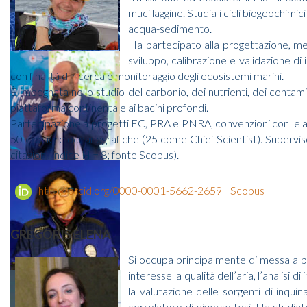
mucillaggine. Studia i cicli biogeochimici
acqua-sedimento.
Ha partecipato alla progettazione, m
sviluppo, calibrazione e validazione di
con finalità di ricerca e monitoraggio degli ecosistemi marini.
È impegnata nello studio del carbonio, dei nutrienti, dei contamina
piattaforma continentale ai bacini profondi.
Partecipazione a progetti EC, PRA e PNRA, convenzioni con le auto
50 crociere oceanografiche (25 come Chief Scientist). Supervisore
citazioni, indice H = 8; fonte Scopus).
http://orcid.org/0000-0001-5662-2659
Scopus
GREGORIS ELENA
Si occupa principalmente di messa a pun
interesse la qualità dell’aria, l’analis
la valutazione delle sorgenti di inqui
correlatore di diverse tesi. Ha studiat