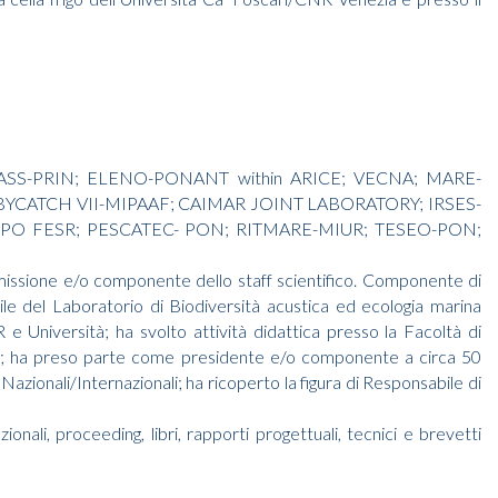
: SOS-BASS-PRIN; ELENO-PONANT within ARICE; VECNA; MARE-
ic; BYCATCH VII-MIPAAF; CAIMAR JOINT LABORATORY; IRSES-
TO-PO FESR; PESCATEC- PON; RITMARE-MIUR; TESEO-PON;
o missione e/o componente dello staff scientifico. Componente di
bile del Laboratorio di Biodiversità acustica ed ecologia marina
Università; ha svolto attività didattica presso la Facoltà di
R; ha preso parte come presidente e/o componente a circa 50
 Nazionali/Internazionali; ha ricoperto la figura di Responsabile di
ionali, proceeding, libri, rapporti progettuali, tecnici e brevetti