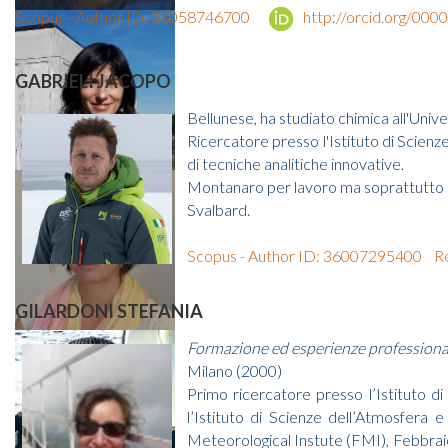
Scopus - Author ID: 36058746700
http://orcid.org/00
GABRIELI JACOPO
Bellunese, ha studiato chimica all'Univ
Ricercatore presso l'Istituto di Scienze
di tecniche analitiche innovative.
Montanaro per lavoro ma soprattutto per
Svalbard.
Scopus - Author ID: 36007295400
R
GILARDONI STEFANIA
Formazione ed esperienze professional
Milano (2000)
Primo ricercatore presso l’Istituto 
l’Istituto di Scienze dell’Atmosfera 
Meteorological Instute (FMI), Febbra