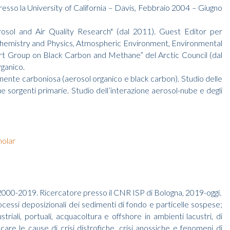
esso la University of California – Davis, Febbraio 2004 – Giugno
osol and Air Quality Research" (dal 2011). Guest Editor per
 Chemistry and Physics, Atmospheric Environment, Environmental
ert Group on Black Carbon and Methane” del Arctic Council (dal
rganico.
onente carboniosa (aerosol organico e black carbon). Studio delle
sue sorgenti primarie. Studio dell’interazione aerosol-nube e degli
holar
 2000-2019. Ricercatore presso il CNR ISP di Bologna, 2019-oggi.
cessi deposizionali dei sedimenti di fondo e particelle sospese;
triali, portuali, acquacoltura e offshore in ambienti lacustri, di
icare le cause di crisi distrofiche, crisi anossiche e fenomeni di