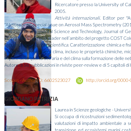
Ricercatore presso la University of Ca
2005.
Attività internazionali.
Editor per "At
"Atmosphere" special issue on Aerosol Mass Spectrometry (2017
Pollution, Environmental Science and Technology, Journal of G
2019). Working group leader nell’ambito del progetto COST Coloss
Interessi della ricerca scientifica.
Caratterizzazione chimica e fis
proprietà rilevanti per il clima, incluso le proprietà chimiche, m
impatti della qualità dell’aria e del clima sulla formazione delle ne
Autore di 58 pubblicazioni in riviste peer-review e di 5 capitoli di
Scopus - Author ID: 6602523027
http://orcid.org/000
GIORDANO PATRIZIA
Laurea in Scienze geologiche - Univers
Si occupa di ricostruzioni sedimentolo
valutazioni di impatto ambientale a seg
transizione ed ecosistemi marini costie