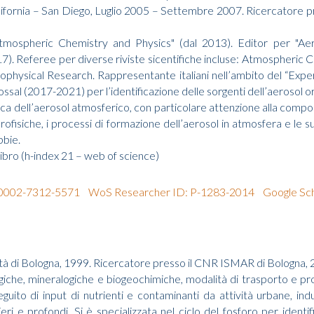
lifornia – San Diego, Luglio 2005 – Settembre 2007. Ricercatore pr
mospheric Chemistry and Physics" (dal 2013). Editor per "Aer
). Referee per diverse riviste sicentifiche incluse: Atmospheric
eophysical Research. Rappresentante italiani nell’ambito del “Exp
al (2017-2021) per l’identificazione delle sorgenti dell’aerosol o
ica dell’aerosol atmosferico, con particolare attenzione alla comp
icrofisiche, i processi di formazione dell’aerosol in atmosfera e le 
bbie.
 libro (h-index 21 – web of science)
0-0002-7312-5571
WoS Researcher ID: P-1283-2014
Google Sc
ità di Bologna, 1999. Ricercatore presso il CNR ISMAR di Bologna,
giche, mineralogiche e biogeochimiche, modalità di trasporto e pro
uito di input di nutrienti e contaminanti da attività urbane, indus
ri e profondi. Si è specializzata nel ciclo del fosforo per identif