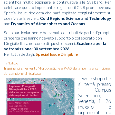
scientifica multidisciplinare e continuativa alle Svalbard. Per
celebrare questo importante traguardo, il CNR promuove una
Special Issue dedicata che sarà ospitata congiuntamente su
due riviste Elsevier::
Cold Regions Science and Technology
and
Dynamics of Atmospheres and Oceans
Sono particolarmente benvenuti contributi da parte di gruppi
di ricerca che hanno ricevuto supporto o collaborato con il
Dirigibile Italia nel corso di questi decenni.
Scadenza per la
sottomissione: 30 settembre 2026
.
Per tutti i dettagli:
Special Issue Dirigibile
in
Notizie
Inquinanti Emergenti: Microplastiche e PFAS, dalla norma al campione,
dal campione al risultato
Il workshop che
si terrà presso
il Campus
Scientifico,
Venezia, il 26
maggio è
organizzato da