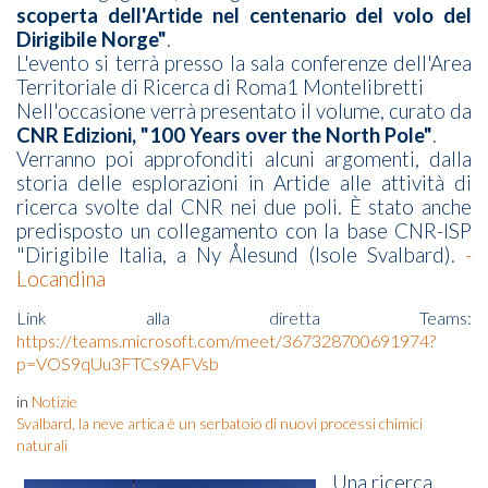
scoperta dell'Artide nel centenario del volo del
Dirigibile Norge"
.
L'evento si terrà presso la sala conferenze dell'Area
Territoriale di Ricerca di Roma1 Montelibretti
Nell'occasione verrà presentato il volume, curato da
CNR Edizioni, "100 Years over the North Pole"
.
Verranno poi approfonditi alcuni argomenti, dalla
storia delle esplorazioni in Artide alle attività di
ricerca svolte dal CNR nei due poli. È stato anche
predisposto un collegamento con la base CNR-ISP
"Dirigibile Italia, a Ny Ålesund (Isole Svalbard).
-
Locandina
Link alla diretta Teams:
https://teams.microsoft.com/meet/367328700691974?
p=VOS9qUu3FTCs9AFVsb
in
Notizie
Svalbard, la neve artica è un serbatoio di nuovi processi chimici
naturali
Una ricerca,