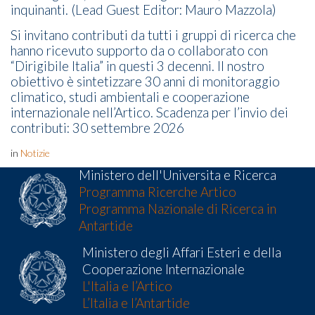
inquinanti. (Lead Guest Editor: Mauro Mazzola)
Si invitano contributi da tutti i gruppi di ricerca che
hanno ricevuto supporto da o collaborato con
“Dirigibile Italia” in questi 3 decenni. Il nostro
obiettivo è sintetizzare 30 anni di monitoraggio
climatico, studi ambientali e cooperazione
internazionale nell’Artico. Scadenza per l’invio dei
contributi: 30 settembre 2026
in
Notizie
Ministero dell'Universita e Ricerca
Programma Ricerche Artico
Programma Nazionale di Ricerca in
Antartide
Ministero degli Affari Esteri e della
Cooperazione Internazionale
L'Italia e l’Artico
L’Italia e l’Antartide