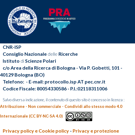
CNR-ISP
Consiglio Nazionale
delle
Ricerche
Istituto
di
Scienze Polari
c/o Area della Ricerca di Bologna - Via P. Gobetti, 101 -
40129 Bologna (BO)
Telefono: - E-mail: protocollo.isp AT pec.cnr.it
Codice Fiscale: 80054330586 - P.I.:02118311006
Salvo diversa indicazione, il contenuto di questo sito è concesso in licenza :
Attribuzione - Non commerciale - Condividi allo stesso modo 4.0
Internazionale (CC BY-NC-SA 4.0)
Privacy policy e Cookie policy
-
Privacy e protezione