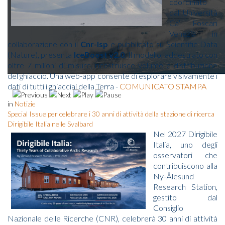
coordinato
dall’Università
Ca’ Foscari
Venezia in
collaborazione con il
Cnr-Isp
e pubblicato su Scientific Data
(Nature), presenta
IceBoost v2.0
. Il modello, addestrato con
oltre 7 milioni di misure, ricostruisce volume e distribuzione
del ghiaccio. Una web-app consente di esplorare visivamente i
dati di tutti i ghiacciai della Terra -
COMUNICATO STAMPA
EU-PolarNet 2 has launched an open access Stakeholder Engagement Po
in
Notizie
Special Issue per celebrare i 30 anni di attività della stazione di ricerca
Dirigibile Italia nelle Svalbard
Nel 2027 Dirigibile
Italia, uno degli
osservatori che
contribuiscono alla
Ny-Ålesund
Research Station,
gestito dal
Consiglio
Nazionale delle Ricerche (CNR), celebrerà 30 anni di attività