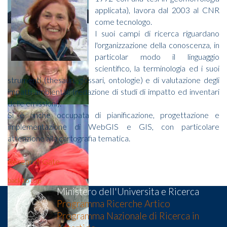
applicata), lavora dal 2003 al CNR
come tecnologo.
I suoi campi di ricerca riguardano
l'organizzazione della conoscenza, in
particolar modo il linguaggio
scientifico, la terminologia ed i suoi
strumenti (thesauri, glossari, ontologie) e di valutazione degli
impatti ambientali (redazione di studi di impatto ed inventari
delle emissioni).
Si è anche occupata di pianificazione, progettazione e
implementazione di WebGIS e GIS, con particolare
attenzione alla cartografia tematica.
Research Gate
back to top
Ministero dell'Universita e Ricerca
Programma Ricerche Artico
Programma Nazionale di Ricerca in