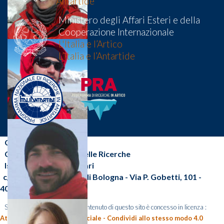
Antartide
Ministero degli Affari Esteri e della
Cooperazione Internazionale
L'Italia e l’Artico
L’Italia e l’Antartide
CNR-ISP
Consiglio Nazionale delle Ricerche
Istituto di Scienze Polari
c/o Area della Ricerca di Bologna - Via P. Gobetti, 101 -
40129 Bologna (BO)
Salvo diversa indicazione, il contenuto di questo sito è concesso in licenza :
Attribuzione - Non commerciale - Condividi allo stesso modo 4.0