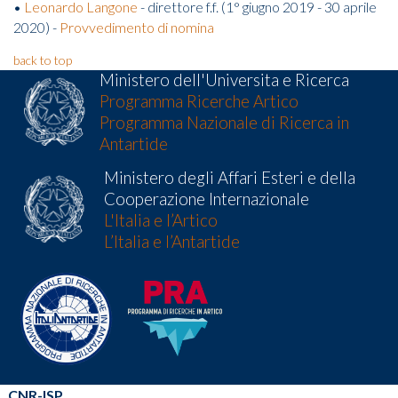
•
Leonardo Langone
- direttore f.f. (1° giugno 2019 - 30 aprile
2020) -
Provvedimento di nomina
back to top
Ministero dell'Universita e Ricerca
Programma Ricerche Artico
Programma Nazionale di Ricerca in
Antartide
Ministero degli Affari Esteri e della
Cooperazione Internazionale
L'Italia e l’Artico
L’Italia e l’Antartide
CNR-ISP