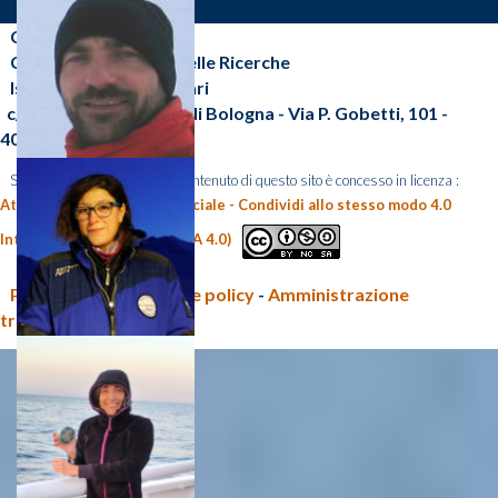
CNR-ISP
Consiglio Nazionale delle Ricerche
Istituto di Scienze Polari
c/o Area della Ricerca di Bologna - Via P. Gobetti, 101 -
40129 Bologna (BO)
Salvo diversa indicazione, il contenuto di questo sito è concesso in licenza :
Attribuzione - Non commerciale - Condividi allo stesso modo 4.0
Internazionale (CC BY-NC-SA 4.0)
Privacy policy e Cookie policy
-
Amministrazione
trasparente CNR