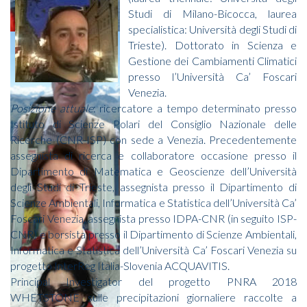
Studi di Milano-Bicocca, laurea
specialistica: Università degli Studi di
Trieste). Dottorato in Scienza e
Gestione dei Cambiamenti Climatici
presso l’Università Ca’ Foscari
Venezia.
Posizione attuale
: ricercatore a tempo determinato presso
Istituto di Scienze Polari del Consiglio Nazionale delle
Ricerche (CNR-ISP) con sede a Venezia. Precedentemente
assegnista di ricerca e collaboratore occasione presso il
Dipartimento di Matematica e Geoscienze dell’Università
degli Studi di Trieste, assegnista presso il Dipartimento di
Scienze Ambientali, Informatica e Statistica dell’Università Ca’
Foscari Venezia, assegnista presso IDPA-CNR (in seguito ISP-
CNR) e borsista presso il Dipartimento di Scienze Ambientali,
Informatica e Statistica dell’Università Ca’ Foscari Venezia su
progetto InterReg Italia-Slovenia ACQUAVITIS.
Principal Investigator del progetto PNRA 2018
WHETSTONE sulle precipitazioni giornaliere raccolte a