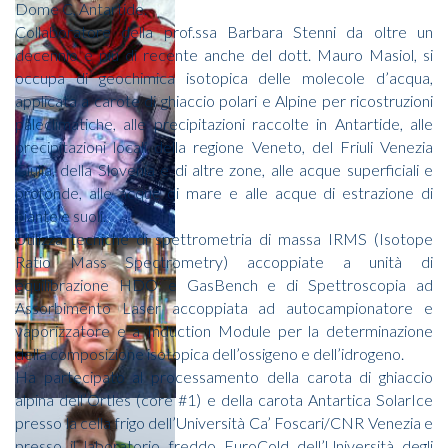
Dome C, Antartide.
Collaboratore della prof.ssa Barbara Stenni da oltre un
decennio e più di recente anche del dott. Mauro Masiol, si
occupa di geochimica isotopica delle molecole d’acqua,
applicata a carote di ghiaccio polari e Alpine per ricostruzioni
paleclimatiche, alle precipitazioni raccolte in Antartide, alle
precipitazioni locali della regione Veneto, del Friuli Venezia
Giulia, della Slovenia e di altre zone, alle acque superficiali e
profonde, alle acque di mare e alle acque di estrazione di
piante e suoli.
Utilizza tecniche di spettrometria di massa IRMS (Isotope
Ratio Mass Spectrometry) accoppiate a unità di
equilibrazione HDO e GasBench e di Spettroscopia ad
Assorbimento Laser accoppiata ad autocampionatore e
vaporizzatore e a Induction Module per la determinazione
della composizione isotopica dell’ossigeno e dell’idrogeno.
Ha partecipato al processamento della carota di ghiaccio
alpina dell’Ortles (core #1) e della carota Antartica SolarIce
presso la cella frigo dell’Università Ca’ Foscari/CNR Venezia e
presso il laboratorio freddo EuroCold dell’Università degli