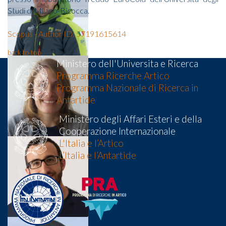
Studi di Milano-Bicocca.
Scopus - Author ID: 57191615614
back to top
Ministero dell'Universita e Ricerca
Programma Ricerche Artico
Programma Nazionale di Ricerca in
Antartide
Ministero degli Affari Esteri e della
Cooperazione Internazionale
L'Italia e l’Artico
L’Italia e l’Antartide