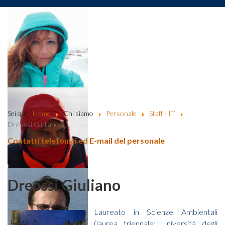
Sei qui:
Home
Chi siamo
Personale
Staff - IT
Dreossi Giuliano
Contatti telefonici ed E-mail del personale
Dreossi Giuliano
Laureato in Scienze Ambientali
(laurea triennale: Università degli