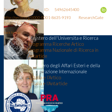
Scopus - Author ID: 54962645400
http://orcid.org/0000-0001-8635-9193
ResearchGate
Google Scholar
back to top
Ministero dell'Universita e Ricerca
Programma Ricerche Artico
Programma Nazionale di Ricerca in
Antartide
Ministero degli Affari Esteri e della
Cooperazione Internazionale
L'Italia e l’Artico
L’Italia e l’Antartide