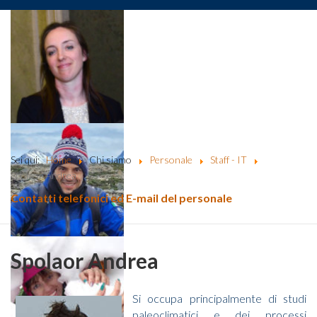
Sei qui:
Home
Chi siamo
Personale
Staff - IT
Spolaor Andrea
Contatti telefonici ed E-mail del personale
Spolaor Andrea
Si occupa principalmente di studi
paleoclimatici e dei processi