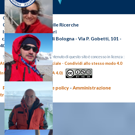
CNR-ISP
Consiglio Nazionale delle Ricerche
Istituto di Scienze Polari
c/o Area della Ricerca di Bologna - Via P. Gobetti, 101 -
40129 Bologna (BO)
Salvo diversa indicazione, il contenuto di questo sito è concesso in licenza :
Attribuzione - Non commerciale - Condividi allo stesso modo 4.0
Internazionale (CC BY-NC-SA 4.0)
Privacy policy e Cookie policy
-
Amministrazione
trasparente CNR