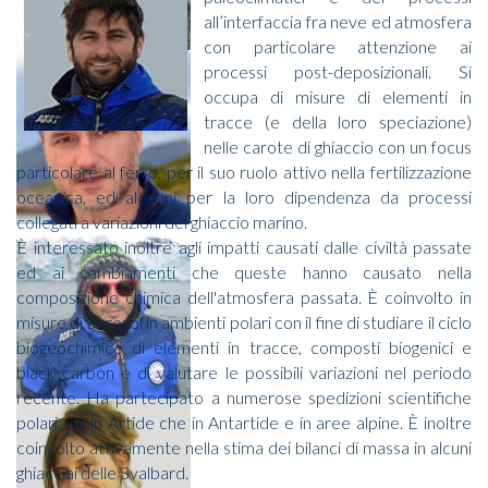
all’interfaccia fra neve ed atmosfera
con particolare attenzione ai
processi post-deposizionali. Si
occupa di misure di elementi in
tracce (e della loro speciazione)
nelle carote di ghiaccio con un focus
particolare al ferro, per il suo ruolo attivo nella fertilizzazione
oceanica, ed alogeni per la loro dipendenza da processi
collegati a variazioni del ghiaccio marino.
È interessato inoltre agli impatti causati dalle civiltà passate
ed ai cambiamenti che queste hanno causato nella
composizione chimica dell'atmosfera passata. È coinvolto in
misure di aerosol in ambienti polari con il fine di studiare il ciclo
biogeochimico di elementi in tracce, composti biogenici e
black carbon e di valutare le possibili variazioni nel periodo
recente. Ha partecipato a numerose spedizioni scientifiche
polari, sia in Artide che in Antartide e in aree alpine. È inoltre
coinvolto attivamente nella stima dei bilanci di massa in alcuni
ghiacciai delle Svalbard.