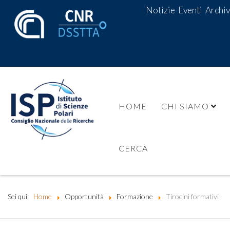
Notizie
Eventi
Archiv
HOME
CHI SIAMO
CERCA
Sei qui:
Home
Opportunità
Formazione
Tirocini formativi