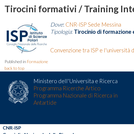
Tirocini formativi / Training In
Dove
:
CNR-ISP Sede Messina
Tipologia
:
Tirocinio di formazione
Convenzione tra ISP e l'università 
Published in
Formazione
back to top
Ministero dell'Universita e Ricerca
Programma Ricerche Artico
Programma Nazionale di Ricerca in
Antartide
CNR-ISP