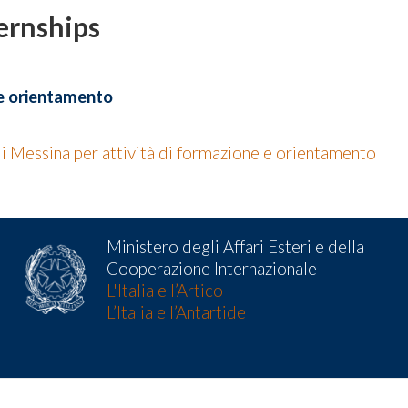
ternships
 e orientamento
di Messina per attività di formazione e orientamento
Ministero degli Affari Esteri e della
Cooperazione Internazionale
L'Italia e l’Artico
L’Italia e l’Antartide