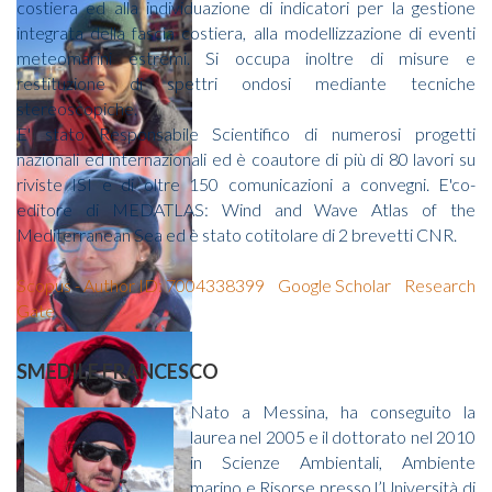
costiera ed alla individuazione di indicatori per la gestione
integrata della fascia costiera, alla modellizzazione di eventi
meteomarini estremi. Si occupa inoltre di misure e
restituzione di spettri ondosi mediante tecniche
stereoscopiche.
E' stato Responsabile Scientifico di numerosi progetti
nazionali ed internazionali ed è coautore di più di 80 lavori su
riviste ISI e di oltre 150 comunicazioni a convegni. E'co-
editore di MEDATLAS: Wind and Wave Atlas of the
Mediterranean Sea ed è stato cotitolare di 2 brevetti CNR.
Scopus - Author ID: 7004338399
Google Scholar
Research
Gate
SMEDILE FRANCESCO
Nato a Messina, ha conseguito la
laurea nel 2005 e il dottorato nel 2010
in Scienze Ambientali, Ambiente
marino e Risorse presso l’Università di