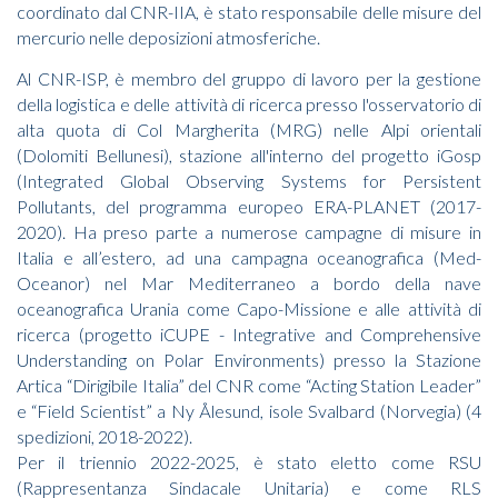
coordinato dal CNR-IIA, è stato responsabile delle misure del
mercurio nelle deposizioni atmosferiche.
Al CNR-ISP, è membro del gruppo di lavoro per la gestione
della logistica e delle attività di ricerca presso l'osservatorio di
alta quota di Col Margherita (MRG) nelle Alpi orientali
(Dolomiti Bellunesi), stazione all'interno del progetto iGosp
(Integrated Global Observing Systems for Persistent
Pollutants, del programma europeo ERA-PLANET (2017-
2020). Ha preso parte a numerose campagne di misure in
Italia e all’estero, ad una campagna oceanografica (Med-
Oceanor) nel Mar Mediterraneo a bordo della nave
oceanografica Urania come Capo-Missione e alle attività di
ricerca (progetto iCUPE - Integrative and Comprehensive
Understanding on Polar Environments) presso la Stazione
Artica “Dirigibile Italia” del CNR come “Acting Station Leader”
e “Field Scientist” a Ny Ålesund, isole Svalbard (Norvegia) (4
spedizioni, 2018-2022).
Per il triennio 2022-2025, è stato eletto come RSU
(Rappresentanza Sindacale Unitaria) e come RLS