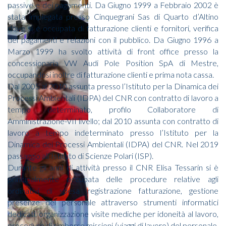
passive e dei pagamenti. Da Giugno 1999 a Febbraio 2002 è
stata impiegata presso Cinquegrani Sas di Quarto d’Altino
dove si è occupata di fatturazione clienti e fornitori, verifica
dei pagamenti e relazioni con il pubblico. Da Giugno 1996 a
Marzo 1999 ha svolto attività di front office presso la
concessionaria VW Audi Pole Position SpA di Mestre,
occupandosi inoltre di fatturazione clienti e prima nota cassa.
Dal 2005 al 2010 assunta presso l’Istituto per la Dinamica dei
Processi Ambientali (IDPA) del CNR con contratto di lavoro a
tempo determinato, profilo Collaboratore di
Amministrazione-VII livello; dal 2010 assunta con contratto di
lavoro a tempo indeterminato presso l’Istituto per la
Dinamica dei Processi Ambientali (IDPA) del CNR. Nel 2019
passaggio all’Istituto di Scienze Polari (ISP).
Durante gli anni di attività presso il CNR Elisa Tessarin si è
principalmente occupata delle procedure relative agli
ordinativi di spesa registrazione fatturazione, gestione
presenze del personale attraverso strumenti informatici
dedicati, organizzazione visite mediche per idoneità al lavoro,
procedure di rimborso missioni (viaggi di lavoro) del personale,