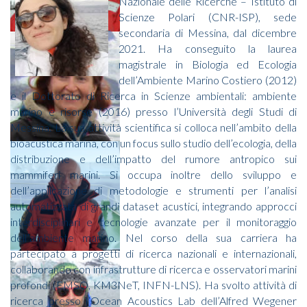
Nazionale delle Ricerche – Istituto di
Scienze Polari (CNR-ISP), sede
secondaria di Messina, dal dicembre
2021. Ha conseguito la laurea
magistrale in Biologia ed Ecologia
dell’Ambiente Marino Costiero (2012)
e il Dottorato di Ricerca in Scienze ambientali: ambiente
marino e risorse (2016) presso l’Università degli Studi di
Messina. La sua attività scientifica si colloca nell’ambito della
bioacustica marina, con un focus sullo studio dell’ecologia, della
distribuzione e dell’impatto del rumore antropico sui
mammiferi marini. Si occupa inoltre dello sviluppo e
dell’applicazione di metodologie e strumenti per l’analisi
automatizzata di grandi dataset acustici, integrando approcci
interdisciplinari e tecnologie avanzate per il monitoraggio
dell’ambiente marino. Nel corso della sua carriera ha
partecipato a progetti di ricerca nazionali e internazionali,
collaborando con infrastrutture di ricerca e osservatori marini
profondi (EMSO, KM3NeT, INFN-LNS). Ha svolto attività di
ricerca presso l’Ocean Acoustics Lab dell’Alfred Wegener