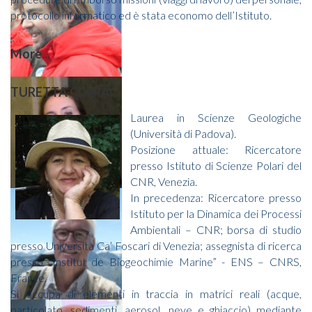
protocollo informatico ed è stata economo dell’Istituto.
More...
TURETTA CLARA
Laurea in Scienze Geologiche
(Università di Padova).
Posizione attuale: Ricercatore
presso Istituto di Scienze Polari del
CNR, Venezia.
In precedenza: Ricercatore presso
Istituto per la Dinamica dei Processi
Ambientali – CNR; borsa di studio
presso Università Ca’ Foscari di Venezia; assegnista di ricerca
presso “Institut de Biogeochimie Marine” - ENS – CNRS,
France.
Si occupa di elementi in traccia in matrici reali (acque,
particolato, sedimenti, aerosol, neve e ghiaccio) mediante