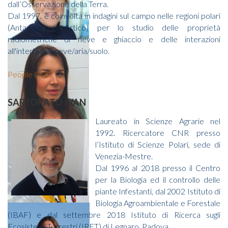
dall’Osservazione della Terra.
Dal 1997, è coinvolta in indagini sul campo nelle regioni polari
(Antartide e Artico) per lo studio delle proprietà
radiometriche di neve e ghiaccio e delle interazioni
all'interfaccia neve/aria/suolo.
People CNR
SARTORATO IVAN
Laureato in Scienze Agrarie nel
1992. Ricercatore CNR presso
l’Istituto di Scienze Polari, sede di
Venezia-Mestre.
Dal 1996 al 2018 presso il Centro
per la Biologia ed il controllo delle
piante Infestanti, dal 2002 Istituto di
Biologia Agroambientale e Forestale
(IBAF) e dal settembre 2018 Istituto di Ricerca sugli
Ecosistemi Terrestri (IRET) di Legnaro, Padova.