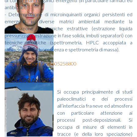
di contaminanti organici emergenti (in particolare farmaci ed
antibiotici).
- Determinazione di microinquinanti organici persistenti ed
emergenti in diverse matrici ambientali mediante la
combinazione di tecniche estrattive (estrazione liquida
pressurizzata, estrazione in fase solida, imbuti separatori) con
tecniche analitiche (spettrometria, HPLC accoppiata a
rilevazione UV, Fluorescenza e spettrometria di massa).
Scopus - Author ID: 36605258800
SPOLAOR ANDREA
Si occupa principalmente di studi
paleoclimatici e dei processi
all’interfaccia fra neve ed atmosfera
con particolare attenzione ai
processi post-deposizionali. Si
occupa di misure di elementi in
tracce (e della loro speciazione)