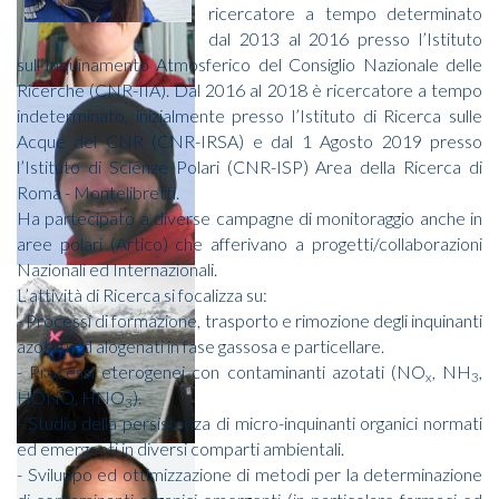
ricercatore a tempo determinato
dal 2013 al 2016 presso l’Istituto
sull’Inquinamento Atmosferico del Consiglio Nazionale delle
Ricerche (CNR-IIA). Dal 2016 al 2018 è ricercatore a tempo
indeterminato, inizialmente presso l’Istituto di Ricerca sulle
Acque del CNR (CNR-IRSA) e dal 1 Agosto 2019 presso
l’Istituto di Scienze Polari (CNR-ISP) Area della Ricerca di
Roma - Montelibretti.
Ha partecipato a diverse campagne di monitoraggio anche in
aree polari (Artico) che afferivano a progetti/collaborazioni
Nazionali ed Internazionali.
L’attività di Ricerca si focalizza su:
- Processi di formazione, trasporto e rimozione degli inquinanti
azotati ed alogenati in fase gassosa e particellare.
- Processi eterogenei con contaminanti azotati (NO
, NH
,
x
3
HONO, HNO
).
3
- Studio della persistenza di micro-inquinanti organici normati
ed emergenti in diversi comparti ambientali.
- Sviluppo ed ottimizzazione di metodi per la determinazione