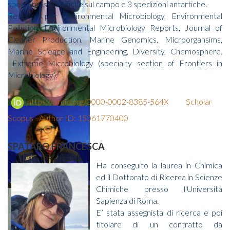
spedizioni sceintifiche sul campo e 3 spedizioni antartiche.
Revisore per Environmental Microbiology, Environmental
Pollution, Environmental Microbiology Reports, Journal of
Cleaner Production, Marine Genomics, Microorgansims,
Marine Science and Engineering, Diversity, Chemosphere.
Extreme Microbiology (specialty section of Frontiers in
Microbiology).
https://orcid.org/0000-0002-8385-564X
Scholar
Scopus - Author ID: 15061770400
SPATARO FRANCESCA
Ha conseguito la laurea in Chimica
ed il Dottorato di Ricerca in Scienze
Chimiche presso l'Università
Sapienza di Roma.
E’ stata assegnista di ricerca e poi
titolare di un contratto da