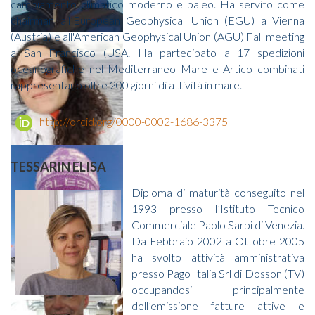
cambiamento climatico moderno e paleo. Ha servito come
chairman all’European Geophysical Union (EGU) a Vienna
(Austria) e all'American Geophysical Union (AGU) Fall meeting
a San Francisco (USA. Ha partecipato a 17 spedizioni
oceanografiche nel Mediterraneo Mare e Artico combinati
rappresentano oltre 200 giorni di attività in mare.
http://orcid.org/0000-0002-1686-3375
TESSARIN ELISA
Diploma di maturità conseguito nel
1993 presso l’Istituto Tecnico
Commerciale Paolo Sarpi di Venezia.
Da Febbraio 2002 a Ottobre 2005
ha svolto attività amministrativa
presso Pago Italia Srl di Dosson (TV)
occupandosi principalmente
dell’emissione fatture attive e