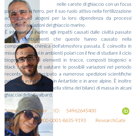
nelle carote di ghiaccio con un focus
particolare al ferro, per il suo ruolo attivo nella fertilizzazione
oceanica, ed alogeni per la loro dipendenza da processi
collegati a variazioni del ghiaccio marino.
È interessato inoltre agli impatti causati dalle civiltà passate
ed ai cambiamenti che queste hanno causato nella
composizione chimica dell'atmosfera passata. È coinvolto in
misure di aerosol in ambienti polari con il fine di studiare il ciclo
biogeochimico di elementi in tracce, composti biogenici e
black carbon e di valutare le possibili variazioni nel periodo
recente. Ha partecipato a numerose spedizioni scientifiche
polari, sia in Artide che in Antartide e in aree alpine. È inoltre
coinvolto attivamente nella stima dei bilanci di massa in alcuni
ghiacciai delle Svalbard.
Scopus - Author ID: 54962645400
http://orcid.org/0000-0001-8635-9193
ResearchGate
Google Scholar