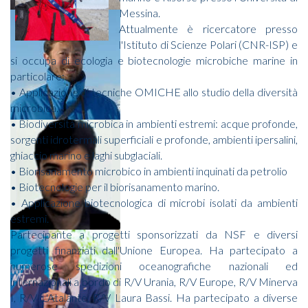
Messina.
Attualmente è ricercatore presso
l'Istituto di Scienze Polari (CNR-ISP) e
si occupa di ecologia e biotecnologie microbiche marine in
particolare:
• Applicazione di tecniche OMICHE allo studio della diversità
microbica.
• Biodiversità microbica in ambienti estremi: acque profonde,
sorgenti idrotermali superficiali e profonde, ambienti ipersalini,
ghiaccio marino e laghi subglaciali.
• Biorisanamento microbico in ambienti inquinati da petrolio
• Biotecnologie per il biorisanamento marino.
• Applicazione biotecnologica di microbi isolati da ambienti
estremi.
Partecipante a progetti sponsorizzati da NSF e diversi
progetti finanziati dall'Unione Europea. Ha partecipato a
numerose spedizioni oceanografiche nazionali ed
internazionali a bordo di R/V Urania, R/V Europe, R/V Minerva
I, R/V L'Atalante, R/V Laura Bassi. Ha partecipato a diverse