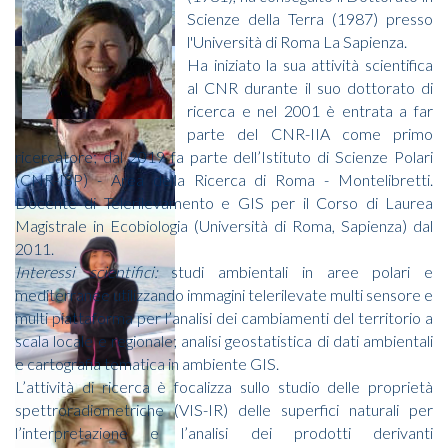
Scienze della Terra (1987) presso
l'Università di Roma La Sapienza.
Ha iniziato la sua attività scientifica
al CNR durante il suo dottorato di
ricerca e nel 2001 è entrata a far
parte del CNR-IIA come primo
ricercatore; dal 2019 fa parte dell’Istituto di Scienze Polari
(CNR-ISP) - Area della Ricerca di Roma - Montelibretti.
Docente di Telerilevamento e GIS per il Corso di Laurea
Magistrale in Ecobiologia (Università di Roma, Sapienza) dal
2011.
Interessi scientifici:
studi ambientali in aree polari e
mediterranee utilizzando immagini telerilevate multi sensore e
multi piattaforma per l’analisi dei cambiamenti del territorio a
scala locale e regionale; analisi geostatistica di dati ambientali
e cartografia tematica in ambiente GIS.
L’attività di ricerca è focalizza sullo studio delle proprietà
spettroradiometriche (VIS-IR) delle superfici naturali per
l’interpretazione e l’analisi dei prodotti derivanti