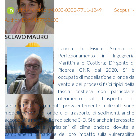
https://orcid.org/0000-0002-7711-1249
Scopus -
Author ID: 56427768600
SCLAVO MAURO
Laurea in Fisica; Scuola di
Perfezionamento in Ingegneria
Marittima e Costiera; Dirigente di
Ricerca CNR dal 2020. Si è
occupato di modellazione di onde da
vento e dei processi fisici tipici della
fascia costiera con particolare
riferimento al trasporto di
sedimenti. Gli strumenti prevalentemente utilizzati sono
modelli numerici di onde e di trasporto di sedimenti, anche
accoppiati a modelli di circolazione 3-D. Si è anche interessato
dello studio delle variazioni di clima ondoso dovute a
cambiamenti climatici e del loro impatto sulla vulnerabilità