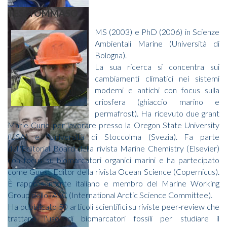
TESI TOMMASO
MS (2003) e PhD (2006) in Scienze
Ambientali Marine (Università di
Bologna).
La sua ricerca si concentra sui
cambiamenti climatici nei sistemi
moderni e antichi con focus sulla
criosfera (ghiaccio marino e
permafrost). Ha ricevuto due grant
Marie Curie per lavorare presso la Oregon State University
(USA) e l'Università di Stoccolma (Svezia). Fa parte
dell'Editorial Board della rivista Marine Chemistry (Elsevier)
con focus su biomarcatori organici marini e ha partecipato
come Guest Editor della rivista Ocean Science (Copernicus).
È rappresentante italiano e membro del Marine Working
Group dello IASC (International Arctic Science Committee).
Ha pubblicato 50 articoli scientifici su riviste peer-review che
trattano l'uso di biomarcatori fossili per studiare il