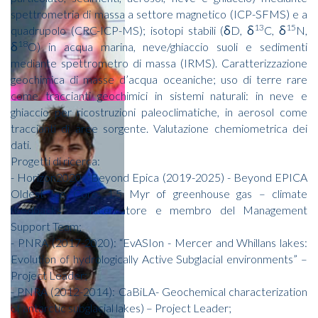
spettrometria di massa a settore magnetico (ICP-SFMS) e a
13
15
quadrupolo (CRC-ICP-MS); isotopi stabili (δD, δ
C, δ
N,
18
δ
O) in acqua marina, neve/ghiaccio suoli e sedimenti
mediante spettrometro di massa (IRMS). Caratterizzazione
geochimica di masse d’acqua oceaniche; uso di terre rare
come traccianti geochimici in sistemi naturali: in neve e
ghiaccio per ricostruzioni paleoclimatiche, in aerosol come
traccianti di aree sorgente. Valutazione chemiometrica dei
dati.
Progetti di ricerca:
- Horizon2020: “Beyond Epica (2019-2025) - Beyond EPICA
Oldest Ice Core: 1,5 Myr of greenhouse gas – climate
feedbacks” – Ricercatore e membro del Management
Support Team;
- PNRA (2017-2020): “EvASIon - Mercer and Whillans lakes:
Evolution of hydrologically Active Subglacial environments” –
Project Leader;
- PNRA (2012-2014): CaBiLA- Geochemical characterization
of antarctic subglacial lakes) – Project Leader;