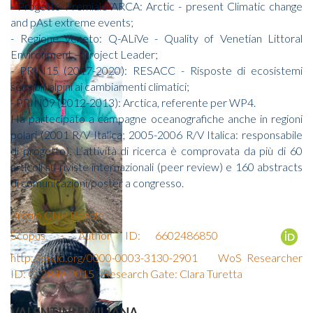
- Progetto Premiale ARCA: Arctic - present Climatic change
and pAst extreme events;
- Regione Veneto: Q-ALiVe - Quality of Venetian Littoral
Environment – Project Leader;
- PRIN15 (2017-2020): RESACC - Risposte di ecosistemi
sensibili alpini ai cambiamenti climatici;
- PRIN09 (2012-2013): Arctica, referente per WP4.
Ha partecipato a campagne oceanografiche anche in regioni
polari (2001 R/V Italica; 2005-2006 R/V Italica: responsabile
di progetto). L’attività di ricerca è comprovata da più di 60
articoli su riviste internazionali (peer review) e 160 abstracts
di comunicazioni/poster a congresso.
Profilo CNR People
Scopus - Author ID: 6602486850
http://orcid.org/0000-0003-3130-2901
WoS Researcher
ID: O-2849-2015
Research Gate: Clara Turetta
VALENTINI EMILIANA