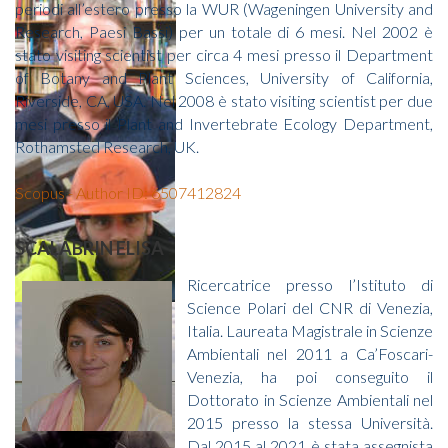
periodi all’estero presso la WUR (Wageningen University and
Research, Paesi Bassi) per un totale di 6 mesi. Nel 2002 è
stato visiting scientist per circa 4 mesi presso il Department
of Botany and Plant Sciences, University of California,
Riverside, CA, USA. Nel 2008 è stato visiting scientist per due
mesi presso il Plant and Invertebrate Ecology Department,
Rothamsted Research, UK.
Scopus - Author ID: 6507412824
SCALABRIN ELISA
Ricercatrice presso l’Istituto di
Science Polari del CNR di Venezia,
Italia. Laureata Magistrale in Scienze
Ambientali nel 2011 a Ca’Foscari-
Venezia, ha poi conseguito il
Dottorato in Scienze Ambientali nel
2015 presso la stessa Università.
Dal 2015 al 2021 è stata assegnista