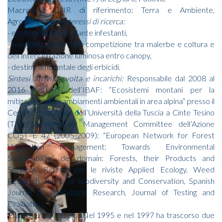
Macroaree CNR di riferimento: Terra e Ambiente,
Agroalimentare
Interessi di ricerca:
- ecofisiologia delle piante infestanti,
- modellizzazione della competizione tra malerbe e coltura e
dell’intercettazione luminosa entro canopy,
- destino ambientale degli erbicidi.
Sintesi attività svolta e incarichi:
Responsabile dal 2008 al
2016 dell’URT dell’IBAF: “Ecosistemi montani per la
mitigazione dei cambiamenti ambientali in area alpina” presso il
Centro Studi Alpini dell’Università della Tuscia a Cinte Tesino
(TN). Membro del Management Committee dell’Azione
COST E 47 (2005-2009): “European Network for Forest
Vegetation Management: Towards Environmental
Sustainability” del domain: Forests, their Products and
Services. Refero per le riviste Applied Ecology, Weed
Research, Int. J. of Biodiversity and Conservation, Spanish
Journal of Agricultural Research, Journal of Testing and
Evaluation.
Esperienze all’estero:
Nel 1995 e nel 1997 ha trascorso due