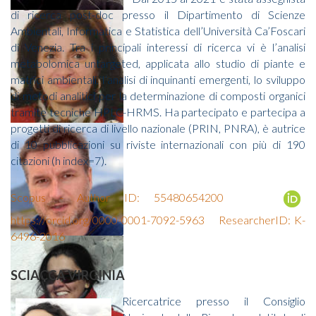
di ricerca post-doc presso il Dipartimento di Scienze
Ambientali, Informatica e Statistica dell’Università Ca’Foscari
di Venezia. Tra i principali interessi di ricerca vi è l’analisi
metabolomica untargeted, applicata allo studio di piante e
matrici ambientali, l’analisi di inquinanti emergenti, lo sviluppo
di metodi analitici per la determinazione di composti organici
tramite tecniche HPLC-HRMS. Ha partecipato e partecipa a
progetti di ricerca di livello nazionale (PRIN, PNRA), è autrice
di 10 pubblicazioni su riviste internazionali con più di 190
citazioni (h index=7).
Scopus - Author ID: 55480654200
https://orcid.org/0000-0001-7092-5963
ResearcherID: K-
6496-2016
SCIACCA VIRGINIA
Ricercatrice presso il Consiglio