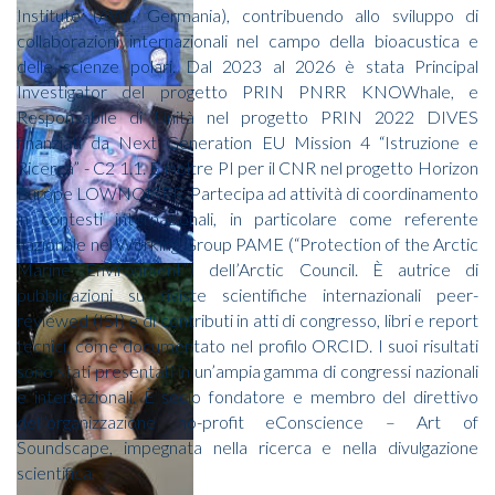
Institute (AWI, Germania), contribuendo allo sviluppo di
collaborazioni internazionali nel campo della bioacustica e
delle scienze polari. Dal 2023 al 2026 è stata Principal
Investigator del progetto PRIN PNRR KNOWhale, e
Responsabile di Unità nel progetto PRIN 2022 DIVES
finanziati da Next Generation EU Mission 4 “Istruzione e
Ricerca” - C2 1.1. È inoltre PI per il CNR nel progetto Horizon
Europe LOWNOISER. Partecipa ad attività di coordinamento
in contesti internazionali, in particolare come referente
nazionale nel Working Group PAME (“Protection of the Arctic
Marine Environment”) dell’Arctic Council. È autrice di
pubblicazioni su riviste scientifiche internazionali peer-
reviewed (ISI) e di contributi in atti di congresso, libri e report
tecnici, come documentato nel profilo ORCID. I suoi risultati
sono stati presentati in un’ampia gamma di congressi nazionali
e internazionali. È socio fondatore e membro del direttivo
dell’organizzazione no-profit eConscience – Art of
Soundscape, impegnata nella ricerca e nella divulgazione
scientifica.