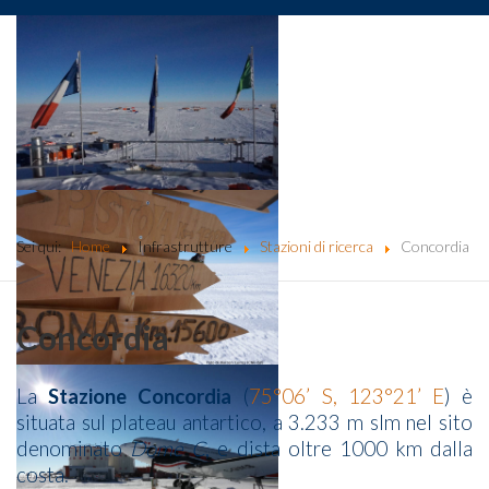
Sei qui:
Home
Infrastrutture
Stazioni di ricerca
Concordia
Concordia
La
Stazione Concordia
(
75°06’ S, 123°21’ E
) è
situata sul plateau antartico, a 3.233 m slm nel sito
denominato
Dome C
, e dista oltre 1000 km dalla
costa.