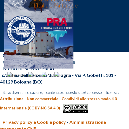
L’Italia e l’Antartide
CNR-ISP
Consiglio Nazionale delle Ricerche
Istituto di Scienze Polari
c/o Area della Ricerca di Bologna - Via P. Gobetti, 101 -
40129 Bologna (BO)
Salvo diversa indicazione, il contenuto di questo sito è concesso in licenza :
Attribuzione - Non commerciale - Condividi allo stesso modo 4.0
Internazionale (CC BY-NC-SA 4.0)
Privacy policy e Cookie policy
-
Amministrazione
trasparente CNR