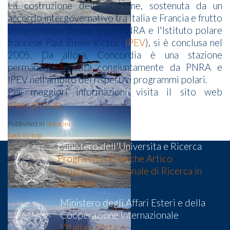
La costruzione della stazione, sostenuta da un
accordo intergovernativo tra Italia e Francia e frutto
della collaborazione tra il PNRA e l'Istituto polare
francese Paul Émile Victor (
IPEV
), si è conclusa nel
2005. Da allora, Concordia è una stazione
permanente gestita congiuntamente da PNRA e
IPEV nell'ambito dei rispettivi programmi polari.
Per maggiori informazioni visita il sito web
www.pnra.aq
.
Published in
Stazioni
back to top
Ministero dell'Universita e Ricerca
Programma Ricerche Artico
Programma Nazionale di Ricerca in
Antartide
Ministero degli Affari Esteri e della
Cooperazione Internazionale
L'Italia e l’Artico