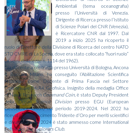
Ambientali (tema oceanografia)
presso l’Università di Venezia.
Dirigente di Ricerca presso l’Istituto
di Scienze Polari del CNR (Venezia),
è Ricercatore CNR dal 1997. Dal
2019 a inizio 2025 ha ricoperto il
ruolo di Direttore della Divisione di Ricerca del centro NATO
STO CMRE di La Spezia, dove era stato collocato “fuori ruolo”
(ai sensi della legge n. 1114 del 1962).
Già docente a contratto presso Università di Bologna, Ancona
e Bocconi Milano, ha conseguito l’Abilitazione Scientifica
Nazionale come Docente di Prima Fascia nel Settore
Concorsuale 04/A4 Geofisica. Insignito della medaglia Office
of Naval Research
Command Coin
, è stato Deputy President
della
Ocean Science Division
presso EGU (European
Geoscience Union) nel periodo 2019-2024. Nel 2022 ha
ricevuto il riconoscimento Tridente d’Oro per meriti scientifici
e divulgativi e dal 2024 è stato ammesso come International
Fellow nel
The Explorers Club
.