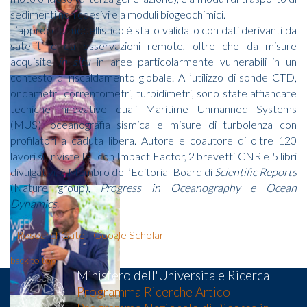
sedimenti non coesivi e a moduli biogeochimici.
L’approccio modellistico è stato validato con dati derivanti da
satelliti e da osservazioni remote, oltre che da misure
acquisite
in situ
in aree particolarmente vulnerabili in un
contesto di riscaldamento globale. All’utilizzo di sonde CTD,
ondametri, correntometri, turbidimetri, sono state affiancate
tecniche innovative quali Maritime Unmanned Systems
(MUS), oceanografia sismica e misure di turbolenza con
profilatori a caduta libera. Autore e coautore di oltre 120
lavori su riviste ISI con Impact Factor, 2 brevetti CNR e 5 libri
divulgativi, è Membro dell’Editorial Board di
Scientific Reports
(Nature group),
Progress in Oceanography e Ocean
Dynamics
.
ResearchGate
Google Scholar
back to top
Ministero dell'Universita e Ricerca
Programma Ricerche Artico