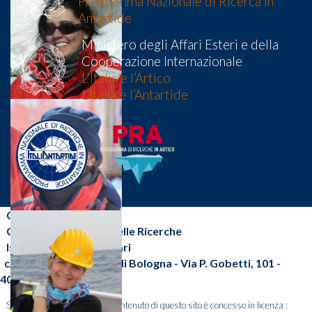
Programma Nazionale di Ricerca in
Antartide
Ministero degli Affari Esteri e della
Cooperazione Internazionale
L'Italia e l’Artico
L’Italia e l’Antartide
CNR-ISP
Consiglio Nazionale delle Ricerche
Istituto di Scienze Polari
c/o Area della Ricerca di Bologna - Via P. Gobetti, 101 -
40129 Bologna (BO)
Salvo diversa indicazione, il contenuto di questo sito è concesso in licenza :