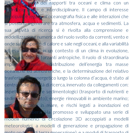
Affronta i temi dei rapporti tra oceani e clima con un
approccio multi- e interdisciplinare. Il campo di interesse
principale è legato all’oceanografia fisica e alle interazioni che
si possono ingenerare tra atmosfera, acqua e sedimenti. La
sua attività di ricerca si è rivolta alla comprensione e
modellizzazione numerica del ruolo svolto da correnti, vento e
onde sul trasporto di calore e sale negli oceani, e alla variabilità
ad essi associata in un contesto di un clima in evoluzione,
anche a fronte di forzanti antropiche. Il ruolo di straordinaria
importanza nelle redistribuzione dell’energia tra masse
oceaniche ed atmosferiche, e la determinazione del relativo
trasferimento energetico lungo la colonna d’acqua, è stato al
centro delle attività di ricerca, innervato da collegamenti con:
aspetti biochimici e sedimentologici (trasporto di nutrienti e
sedimenti associato); energie rinnovabili in ambiente marino;
ordigni inesplosi in mare, e rischi legati a inondazioni ed
erosione costiera. Ha promosso e sviluppato una serie di
modelli numerici di circolazione 3D accoppiati a modelli
meteorologici, a modelli di generazione e propagazione di
moto ondoso (di terza generazione), e a moduli di trasporto di