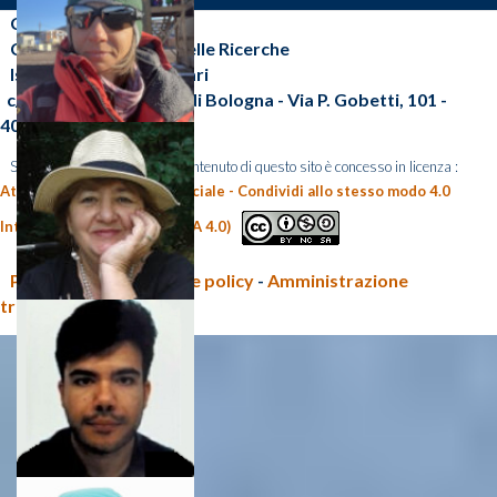
CNR-ISP
Consiglio Nazionale delle Ricerche
Istituto di Scienze Polari
c/o Area della Ricerca di Bologna - Via P. Gobetti, 101 -
40129 Bologna (BO)
Salvo diversa indicazione, il contenuto di questo sito è concesso in licenza :
Attribuzione - Non commerciale - Condividi allo stesso modo 4.0
Internazionale (CC BY-NC-SA 4.0)
Privacy policy e Cookie policy
-
Amministrazione
trasparente CNR