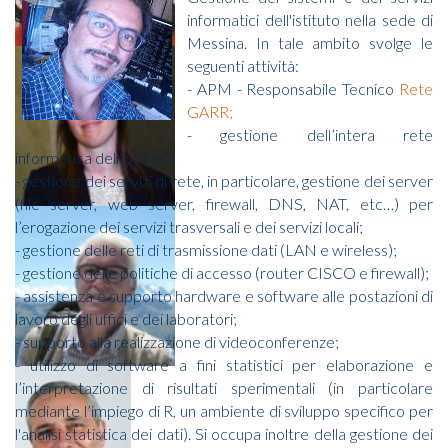
informatici dell'istituto nella sede di
Messina. In tale ambito svolge le
seguenti attività:
- APM - Responsabile Tecnico
Rete
GARR;
- gestione dell’intera rete
informatica dell’istituto;
- gestione dei servizi di rete, in particolare, gestione dei server
(file server, web server, firewall, DNS, NAT, etc…) per
l’erogazione dei servizi trasversali e dei servizi locali;
- gestione delle reti di trasmissione dati (LAN e wireless);
- gestione delle politiche di accesso (router CISCO e firewall);
- assistenza e supporto hardware e software alle postazioni di
lavoro degli uffici e dei laboratori;
- supporto alla realizzazione di videoconferenze;
- utilizzo di software a fini statistici per elaborazione e
l’interpretazione di risultati sperimentali (in particolare
mediante l’impiego di R, un ambiente di sviluppo specifico per
l'analisi statistica dei dati). Si occupa inoltre della gestione dei