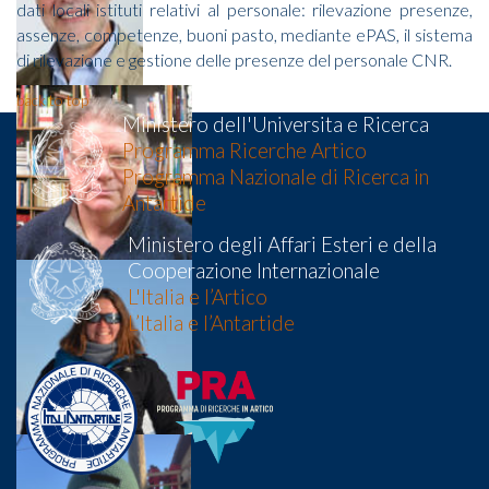
dati locali istituti relativi al personale: rilevazione presenze,
assenze, competenze, buoni pasto, mediante ePAS, il sistema
di rilevazione e gestione delle presenze del personale CNR.
back to top
Ministero dell'Universita e Ricerca
Programma Ricerche Artico
Programma Nazionale di Ricerca in
Antartide
Ministero degli Affari Esteri e della
Cooperazione Internazionale
L'Italia e l’Artico
L’Italia e l’Antartide