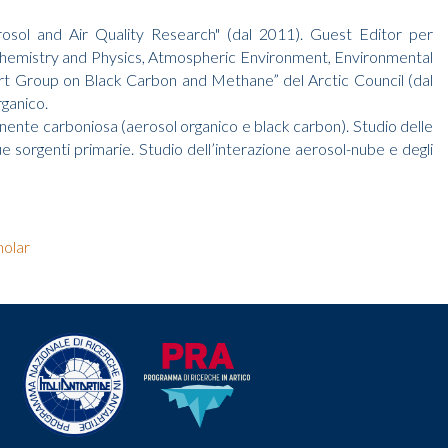
osol and Air Quality Research" (dal 2011). Guest Editor per
 Chemistry and Physics, Atmospheric Environment, Environmental
ert Group on Black Carbon and Methane” del Arctic Council (dal
rganico.
onente carboniosa (aerosol organico e black carbon). Studio delle
sue sorgenti primarie. Studio dell’interazione aerosol-nube e degli
holar