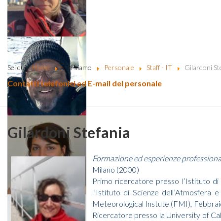
Sei qui:
Home
Chi siamo
Personale
Staff - IT
Gilardoni St
Contatti telefonici ed E-mail del personale
Gilardoni Stefania
Formazione ed esperienze professional
Milano (2000)
Primo ricercatore presso l’Istituto 
l’Istituto di Scienze dell’Atmosfera 
Meteorological Instute (FMI), Febbra
Ricercatore presso la University of Ca