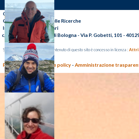
CNR-ISP
Consiglio Nazionale delle Ricerche
Istituto di Scienze Polari
c/o Area della Ricerca di Bologna - Via P. Gobetti, 101 - 401
Salvo diversa indicazione, il contenuto di questo sito è concesso in licenza :
Attr
Privacy policy e Cookie policy
-
Amministrazione traspare