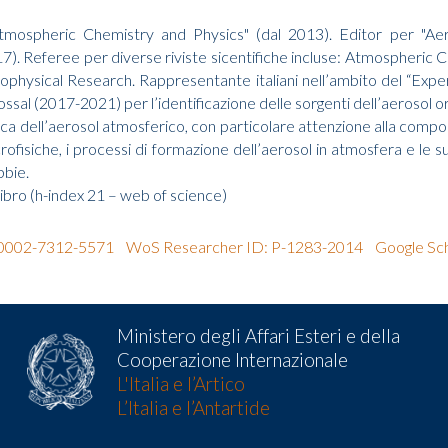
mospheric Chemistry and Physics" (dal 2013). Editor per "Aer
). Referee per diverse riviste sicentifiche incluse: Atmospheric
eophysical Research. Rappresentante italiani nell’ambito del “Exp
al (2017-2021) per l’identificazione delle sorgenti dell’aerosol o
ica dell’aerosol atmosferico, con particolare attenzione alla comp
icrofisiche, i processi di formazione dell’aerosol in atmosfera e le 
bbie.
 libro (h-index 21 – web of science)
0-0002-7312-5571
WoS Researcher ID: P-1283-2014
Google Sc
Ministero degli Affari Esteri e della
Cooperazione Internazionale
L'Italia e l’Artico
L’Italia e l’Antartide