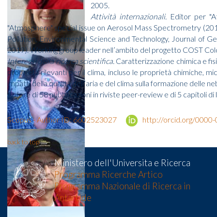
2005.
Attività internazionali.
Editor per "At
"Atmosphere" special issue on Aerosol Mass Spectrometry (2017
Pollution, Environmental Science and Technology, Journal of G
2019). Working group leader nell’ambito del progetto COST Coloss
Interessi della ricerca scientifica.
Caratterizzazione chimica e fis
proprietà rilevanti per il clima, incluso le proprietà chimiche, m
impatti della qualità dell’aria e del clima sulla formazione delle ne
Autore di 58 pubblicazioni in riviste peer-review e di 5 capitoli di
Scopus - Author ID: 6602523027
http://orcid.org/000
back to top
Ministero dell'Universita e Ricerca
Programma Ricerche Artico
Programma Nazionale di Ricerca in
Antartide