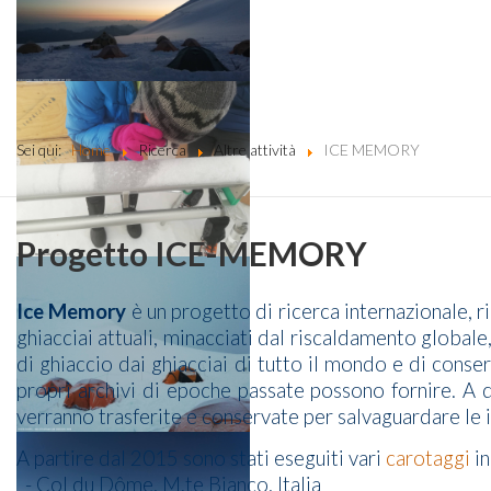
Sei qui:
Home
Ricerca
Altre attività
ICE MEMORY
Progetto ICE-MEMORY
Ice Memory
è un progetto di ricerca internazionale,
ghiacciai attuali, minacciati dal riscaldamento globale
di ghiaccio dai ghiacciai di tutto il mondo e di conser
propri archivi di epoche passate possono fornire. A 
verranno trasferite e conservate per salvaguardare le i
A partire dal 2015 sono stati eseguiti vari
carotaggi
in
- Col du Dôme, M.te Bianco, Italia