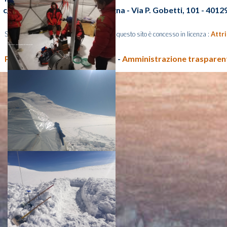
c/o Area della Ricerca di Bologna - Via P. Gobetti, 101 - 401
Salvo diversa indicazione, il contenuto di questo sito è concesso in licenza :
Attr
Privacy policy e Cookie policy
-
Amministrazione traspare