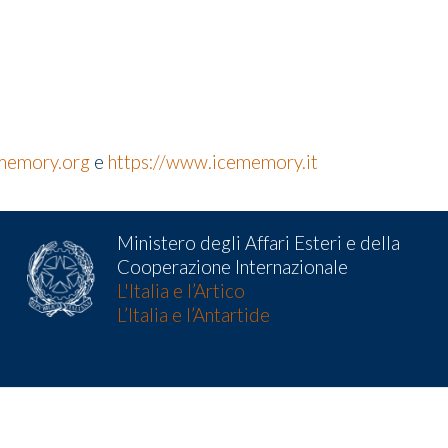
-memory.org
e
https://www.icememory.it
Ministero degli Affari Esteri e della
Cooperazione Internazionale
L'Italia e l’Artico
L’Italia e l’Antartide