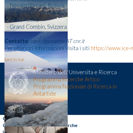
- Nevajo Illimani, Bolivia
- M.te Elbrus, Georgia
- Altai, Russia
- Grand Combin, Svizzera
Contatto
:
carlo.barbante AT cnr.it
Per ulteriori informazioni visita i siti
https://www.ice
back to top
Ministero dell'Universita e Ricerca
Programma Ricerche Artico
Programma Nazionale di Ricerca in
Antartide
CNR-ISP
Consiglio Nazionale delle Ricerche
Istituto di Scienze Polari