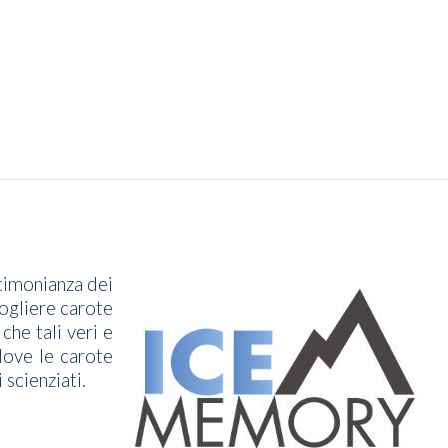
timonianza dei
cogliere carote
che tali veri e
dove le carote
 scienziati.