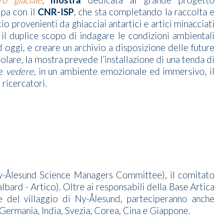
 glaciale
,
mostra
dedicata al grande progetto
ipa con il
CNR-ISP
, che sta completando la raccolta e
o provenienti da ghiacciai antartici e artici minacciati
il duplice scopo di indagare le condizioni ambientali
 oggi, e creare un archivio a disposizione delle future
icolare, la mostra prevede l’installazione di una tenda di
le
vedere
, in un ambiente emozionale ed immersivo, il
 ricercatori.
-Ålesund Science Managers Committee), il comitato
lbard - Artico). Oltre ai responsabili della Base Artica
 del villaggio di Ny-Ålesund, parteciperanno anche
 Germania, India, Svezia, Corea, Cina e Giappone.