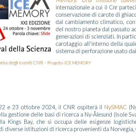
Memory. Una missione davvero
internazionale a cui il Cnr partec
conservazione di carote di ghiacci
dal cambiamento climatico, con 
del nostro pianeta dal passato ad
generazioni di scienziati. In part
carotaggio all'interno della qua
sistema di perforazione usato dai
amma degli eventi CNR
-
Progetto ICE MEMORY
 22 e 23 ottobre 2024, il CNR ospiterà il
NySMAC
(Ny
la gestione delle basi di ricerca a Ny-Ålesund (Isole Sva
a Kings Bay, che si occupa delle esigenze logistiche
di diverse istituzioni di ricerca provenienti da Norvegia,