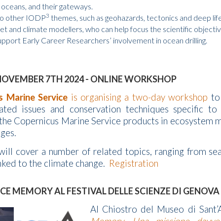
c oceans, and their gateways.
3
 to other IODP
themes, such as geohazards, tectonics and deep life
heet and climate modellers, who can help focus the scientific object
upport Early Career Researchers’ involvement in ocean drilling.
NOVEMBER 7TH 2024 - ONLINE WORKSHOP
s Marine Service
is organising a two-day workshop
to
ated issues and conservation techniques specific to
 the Copernicus Marine Service products in ecosystem m
nges.
ll cover a number of related topics, ranging from sea 
nked to the climate change.
Registration
ICE MEMORY AL FESTIVAL DELLE SCIENZE DI GENOVA
Al Chiostro del Museo di Sant’