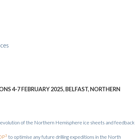
nces
NS 4-7 FEBRUARY 2025, BELFAST, NORTHERN
 the evolution of the Northern Hemisphere ice sheets and feedback
3
DP
to optimise any future drilling expeditions in the North