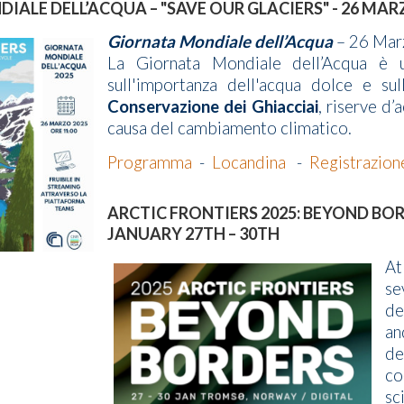
ALE DELL’ACQUA – "SAVE OUR GLACIERS" - 26 MAR
Giornata Mondiale dell’Acqua
– 26 Mar
La Giornata Mondiale dell’Acqua è un’
sull'importanza dell'acqua dolce e sul
Conservazione dei Ghiacciai
, riserve d’
causa del cambiamento climatico.
Programma
-
Locandina
-
Registrazio
ARCTIC FRONTIERS 2025: BEYOND 
JANUARY 27TH – 30TH
A
se
de
an
de
co
sc