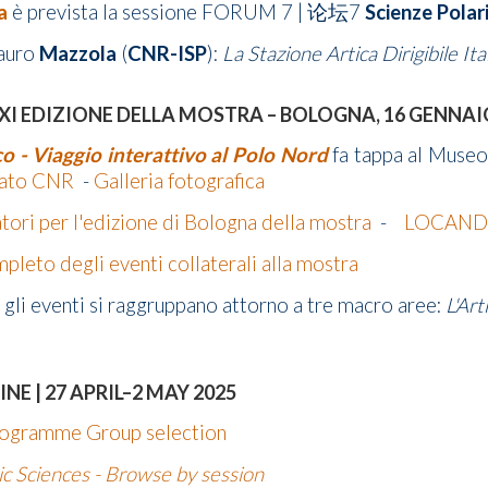
a
è prevista la sessione FORUM 7 | 论坛7
Scienze Polar
Mauro
Mazzola
(
CNR-ISP
):
La Stazione Artica Dirigibile Ital
XI EDIZIONE DELLA MOSTRA – BOLOGNA, 16 GENNAI
co - Viaggio interattivo al Polo Nord
fa tappa al Museo
ato CNR
-
Galleria fotografica
atori per l'edizione di Bologna della mostra
-
LOCAND
eto degli eventi collaterali alla mostra
 gli eventi si raggruppano attorno a tre macro aree:
L'Art
NE | 27 APRIL–2 MAY 2025
ogramme Group selection
c Sciences - Browse by session