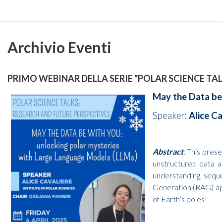
Archivio Eventi
PRIMO WEBINAR DELLA SERIE "POLAR SCIENCE TA
May the Data be
Speaker:
Alice C
Abstract
: This pres
unstructured data an
understanding, sequ
Generation (RAG) app
of Earth’s poles!