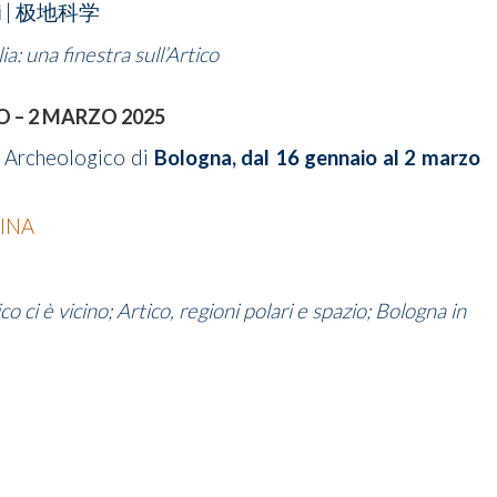
i
| 极地科学
ia: una finestra sull’Artico
O – 2 MARZO 2025
 Archeologico di
Bologna, dal 16 gennaio al 2 marzo
INA
ico ci è vicino; Artico, regioni polari e spazio; Bologna in