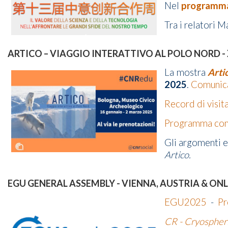
Nel
programm
Tra i relatori 
ARTICO – VIAGGIO INTERATTIVO AL POLO NORD - 
L
a mostra
Arti
2025
.
Comunic
Record di visit
Programma compl
Gli argomenti e
Artico.
EGU GENERAL ASSEMBLY - VIENNA, AUSTRIA & ONLI
EGU2025
-
Pr
CR - Cryospheri