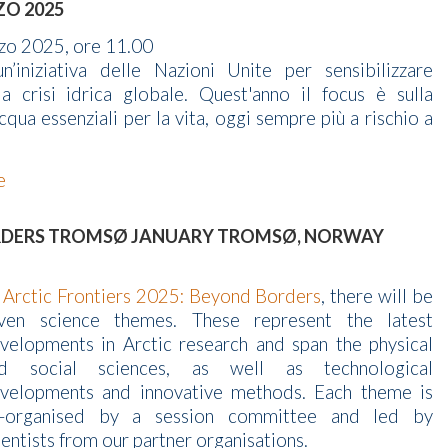
ZO 2025
zo 2025, ore 11.00
iniziativa delle Nazioni Unite per sensibilizzare
la crisi idrica globale. Quest'anno il focus è sulla
acqua essenziali per la vita, oggi sempre più a rischio a
ne
BORDERS TROMSØ JANUARY TROMSØ, NORWAY
t
Arctic Frontiers 2025: Beyond Borders
, there will be
ven science themes. These represent the latest
velopments in Arctic research and span the physical
d social sciences, as well as technological
velopments and innovative methods. Each theme is
-organised by a session committee and led by
ientists from our partner organisations.