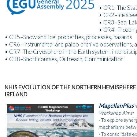
• CR1–The State
• CR2–Ice sheet
• CR3–Sea, Lak
• CR4–Frozen g
• CR5–Snow and ice: properties, processes, hazards
• CR6–Instrumental and paleo-archive observations, a
• CR7–The Cryosphere in the Earth system: interdiscip
• CR8–Short courses, Outreach, Communication
NHIS EVOLUTION OF THE NORTHERN HEMISPHERE I
IRELAND
MagellanPlus
Workshop Aims:
- To explore syner
mechanisms betwe
- To consolidate e