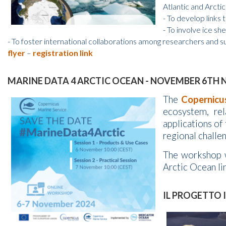
Atlantic and Arcti
- To develop links
- To involve ice s
- To foster international collaborations among researchers and s
flyer
–
registration link
MARINE DATA 4 ARCTIC OCEAN - NOVEMBER 6TH 
The
Copernicu
ecosystem, rel
applications of
regional challe
The workshop wi
Arctic Ocean li
IL PROGETTO 