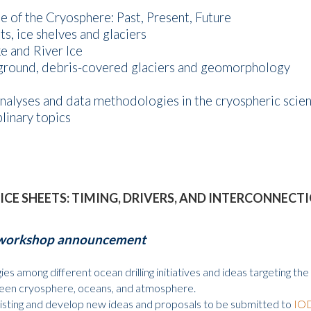
 of the Cryosphere: Past, Present, Future
s, ice shelves and glaciers
e and River Ice
round, debris-covered glaciers and geomorphology
nalyses and data methodologies in the cryospheric scie
linary topics
CE SHEETS: TIMING, DRIVERS, AND INTERCONNECTIO
 workshop announcement
gies among different ocean drilling initiatives and ideas targeting
en cryosphere, oceans, and atmosphere.
xisting and develop new ideas and proposals to be submitted to
IO