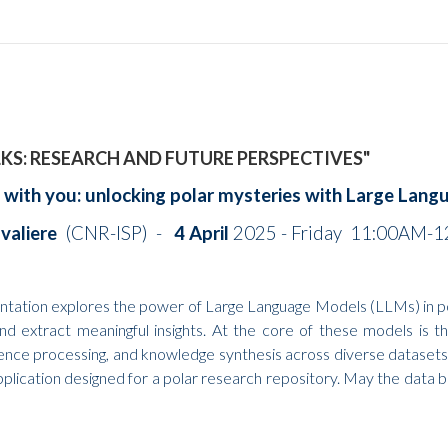
LKS: RESEARCH AND FUTURE PERSPECTIVES"
 with you: unlocking polar mysteries with Large Lan
avaliere
(CNR-ISP) -
4 April
2025 - Friday
11:00AM-1
entation explores the power of Large Language Models (LLMs) in pola
d extract meaningful insights. At the core of these models is th
ence processing, and knowledge synthesis across diverse datasets
lication designed for a polar research repository. May the data b