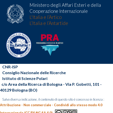
Ministero degli Affari Esteri e della
Cooperazione Internazionale
L'Italia e l’Artico
L’Italia e l’Antartide
CNR-ISP
Consiglio Nazionale delle Ricerche
Istituto di Scienze Polari
c/o Area della Ricerca di Bologna - Via P. Gobetti, 101 -
40129 Bologna (BO)
Salvo diversa indicazione, il contenuto di questo sito è concesso in licenza :
Attribuzione - Non commerciale - Condividi allo stesso modo 4.0
Internazionale (CC BY-NC-SA 4.0)