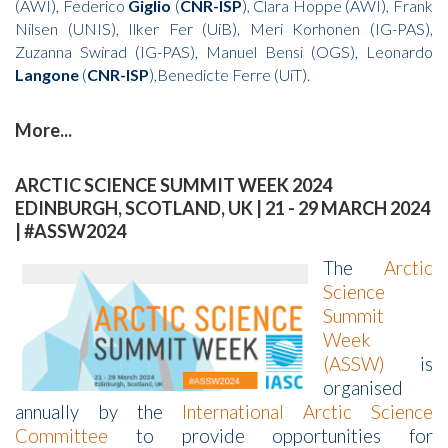
(AWI), Federico
Giglio
(
CNR-ISP
), Clara Hoppe (AWI), Frank
Nilsen (UNIS), Ilker Fer (UiB), Meri Korhonen (IG-PAS),
Zuzanna Swirad (IG-PAS), Manuel Bensi (OGS), Leonardo
Langone
(
CNR-ISP
),Benedicte Ferre (UiT).
More...
ARCTIC SCIENCE SUMMIT WEEK 2024
EDINBURGH, SCOTLAND, UK | 21 - 29 MARCH 2024
| #ASSW2024
The
Arctic
Science
Summit
Week
(ASSW)
is
organised
annually by the
International Arctic Science
Committee
to provide opportunities for