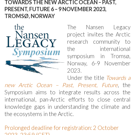
TOWARDS THE NEW ARCTIC OCEAN – PAST,
PRESENT, FUTURE 6 – 9 NOVEMBER 2023,
TROMSØ, NORWAY
The Nansen Legacy
project invites the Arctic
research community to
the international
symposium in Tromsø,
Norway, 6-9 November
2023.
Under the title
Towards a
new Arctic Ocean – Past, Present, Future
, the
Symposium aims to integrate results across the
international, pan-Arctic efforts to close central
knowledge gaps in understanding the climate and
the ecosystems in the Arctic.
Prolonged deadline for registration: 2 October