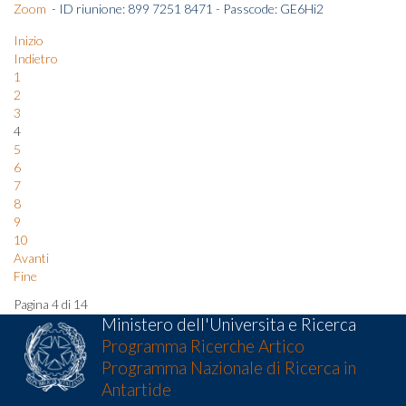
Zoom
- ID riunione: 899 7251 8471 - Passcode: GE6Hi2
Inizio
Indietro
1
2
3
4
5
6
7
8
9
10
Avanti
Fine
Pagina 4 di 14
Ministero dell'Universita e Ricerca
Programma Ricerche Artico
Programma Nazionale di Ricerca in
Antartide