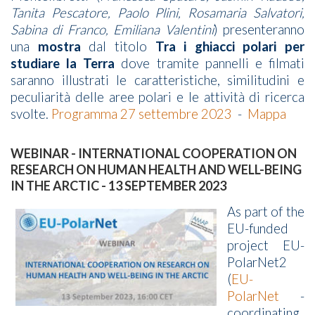
Tanita Pescatore, Paolo Plini, Rosamaria Salvatori,
Sabina di Franco, Emiliana Valentini
) presenteranno
una
mostra
dal titolo
Tra i ghiacci polari per
studiare la Terra
dove tramite pannelli e filmati
saranno illustrati le caratteristiche, similitudini e
peculiarità delle aree polari e le attività di ricerca
svolte.
Programma 27 settembre 2023
-
Mappa
WEBINAR - INTERNATIONAL COOPERATION ON
RESEARCH ON HUMAN HEALTH AND WELL-BEING
IN THE ARCTIC - 13 SEPTEMBER 2023
As part of the
EU-funded
project EU-
PolarNet2
(
EU-
PolarNet
-
coordinating