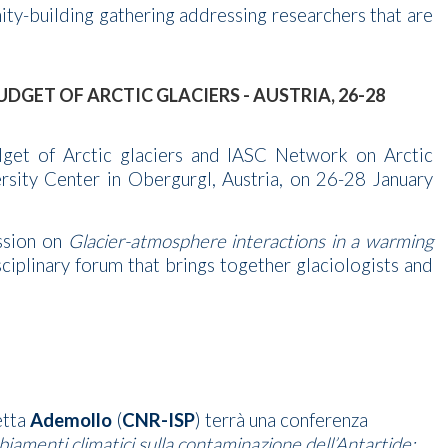
ity-building gathering addressing researchers that are
GET OF ARCTIC GLACIERS - AUSTRIA, 26-28
et of Arctic glaciers and IASC Network on Arctic
rsity Center in Obergurgl, Austria, on 26-28 January
ession on
Glacier-atmosphere interactions in a warming
sciplinary forum that brings together glaciologists and
etta
Ademollo
(
CNR-ISP
) terrà una conferenza
iamenti climatici sulla contaminazione dell’Antartide: