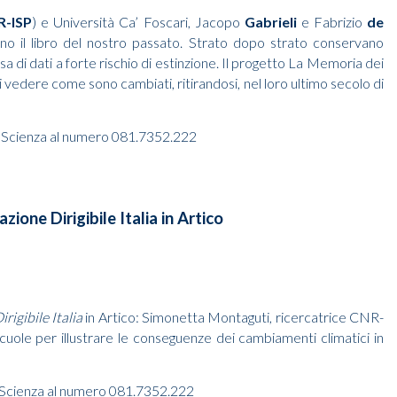
R-ISP
) e Università Ca’ Foscari, Jacopo
Gabrieli
e
Fabrizio
de
ono il libro del nostro passato. Strato dopo strato conservano
a di dati a forte rischio di estinzione. Il progetto La Memoria dei
di vedere come sono cambiati, ritirandosi, nel loro ultimo secolo di
la Scienza al numero 081.7352.222
zione Dirigibile Italia in Artico
rigibile Italia
in Artico: Simonetta Montaguti, ricercatrice CNR-
 scuole per illustrare le conseguenze dei cambiamenti climatici in
la Scienza al numero 081.7352.222