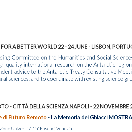
FOR A BETTER WORLD 22 - 24 JUNE - LISBON, PORTU
ding Committee on the Humanities and Social Sciences
gh quality international research on the Antarctic regio
dent advice to the Antarctic Treaty Consultative Meetin
ral sciences; and to coordinate with existing science grou
O - CITTÀ DELLA SCIENZA NAPOLI - 22 NOVEMBRE 
e di Futuro Remoto
- La Memoria dei Ghiacci MOSTR
zione Università Ca’ Foscari, Venezia