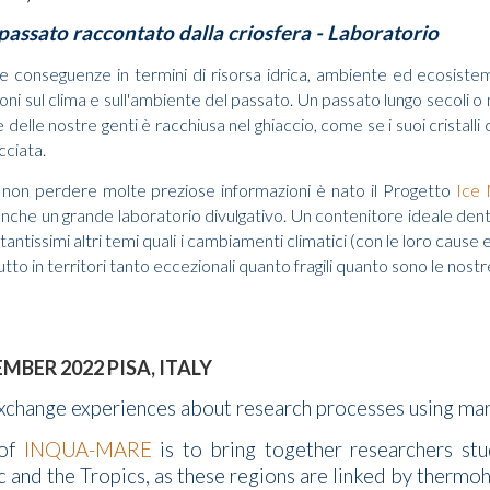
 passato raccontato dalla criosfera - Laboratorio
e conseguenze in termini di risorsa idrica, ambiente ed ecosistemi 
ni sul clima e sull'ambiente del passato. Un passato lungo secoli o mi
elle nostre genti è racchiusa nel ghiaccio, come se i suoi cristalli
cciata.
i non perdere molte preziose informazioni è nato il Progetto
Ice
che un grande laboratorio divulgativo. Un contenitore ideale dentro 
antissimi altri temi quali i cambiamenti climatici (con le loro cause e
tto in territori tanto eccezionali quanto fragili quanto sono le no
BER 2022 PISA, ITALY
exchange experience
s about research processes using ma
 of
INQUA-MARE
is to bring together researchers st
ic and the Tropics, as these regions are linked by thermo