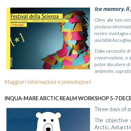
Ice memory. Il
Oltre alle ben not
preziose informazio
nostre montagne e d
una biblioteca ghia
Dalla necessità d
conservazione, è an
poter discutere di t
ambiente, soprattu
Maggiori informazioni e prenotazioni
INQUA-MARE ARCTIC REALM WORKSHOP 5-7 DECEM
Three days of 
The objective
Arctic, Antarct