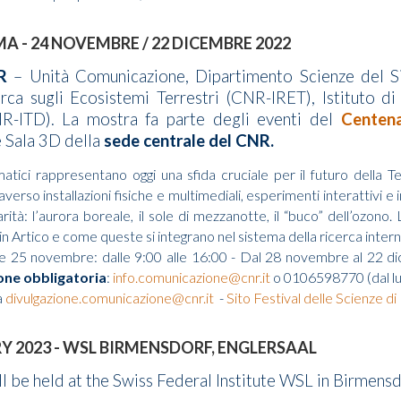
A - 24 NOVEMBRE / 22 DICEMBRE 2022
R
– Unità Comunicazione, Dipartimento Scienze del S
erca sugli Ecosistemi Terrestri (CNR-IRET), Istituto di
NR-ITD).
La mostra fa parte degli eventi del
Centen
e Sala 3D della
sede centrale del CNR.
atici rappresentano oggi una sfida cruciale per il futuro della Te
erso installazioni fisiche e multimediali, esperimenti interattivi e 
rità: l’aurora boreale, il sole di mezzanotte, il “buco” dell’ozono. 
in Artico e come queste si integrano nel sistema della ricerca intern
 e 25 novembre: dalle 9:00 alle 16:00 - Dal 28 novembre al 22 dic
one obbligatoria
:
info.comunicazione@cnr.it
o 0106598770 (dal lun
a
divulgazione.comunicazione@cnr.it
-
Sito Festival delle Scienze d
Y 2023 - WSL BIRMENSDORF, ENGLERSAAL
l be held at the Swiss Federal Institute WSL in Birmensdo