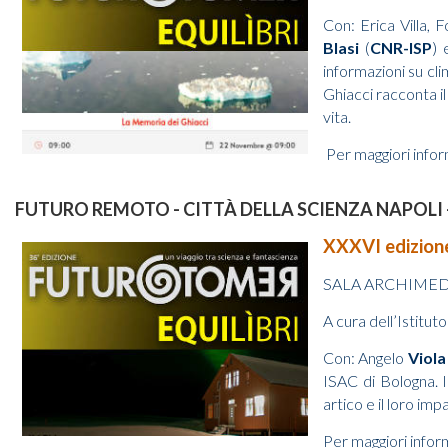
Con: Erica Villa, 
Blasi
(
CNR-ISP
)
informazioni su cli
Ghiacci racconta il
vita.
Per maggiori infor
FUTURO REMOTO - CITTÀ DELLA SCIENZA NAPOLI 
XXXVI edizion
SALA ARCHIMEDE 
A cura dell’Istitu
Con: Angelo
Viola
ISAC di Bologna. I
artico e il loro im
Per maggiori infor