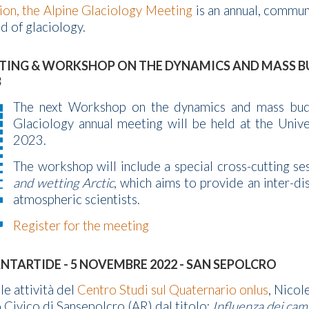
ion, the Alpine Glaciology Meeting
is an annual, commun
ld of glaciology.
TING & WORKSHOP ON THE DYNAMICS AND MASS BUD
3
The next Workshop on the dynamics and mass budg
Glaciology annual meeting will be held at the Unive
2023.
The workshop will include a special cross-cutting s
and wetting Arctic
, which aims to provide an inter-di
atmospheric scientists.
Register for the meeting
NTARTIDE - 5 NOVEMBRE 2022 - SAN SEPOLCRO
le attività del
Centro Studi sul Quaternario onlus
, Nicol
 Civico di Sansepolcro (AR) dal titolo
:
Influenza dei camb