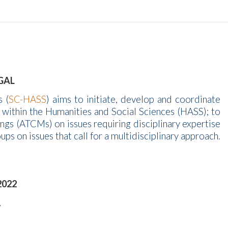
GAL
 (
SC-HASS
) aims to initiate, develop and coordinate
n within the Humanities and Social Sciences (HASS); to
gs (ATCMs) on issues requiring disciplinary expertise
ps on issues that call for a multidisciplinary approach.
2022
A