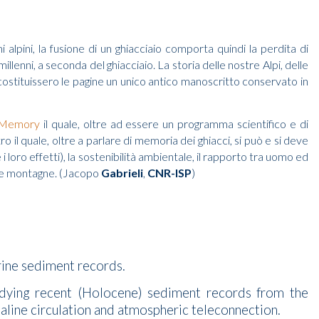
alpini, la fusione di un ghiacciaio comporta quindi la perdita di
llenni, a seconda del ghiacciaio. La storia delle nostre Alpi, delle
 costituissero le pagine un unico antico manoscritto conservato in
 Memory
il quale, oltre ad essere un programma scientifico e di
il quale, oltre a parlare di memoria dei ghiacci, si può e si deve
 i loro effetti), la sostenibilità ambientale, il rapporto tra uomo ed
stre montagne. (Jacopo
Gabrieli
,
CNR-ISP
)
rine sediment records.
udying recent (Holocene) sediment records from the
haline circulation and atmospheric teleconnection.