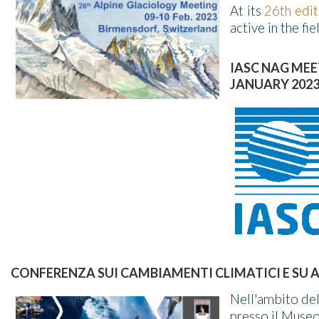
At its
26th edit
active in the fie
IASC NAG MEE
JANUARY 202
CONFERENZA SUI CAMBIAMENTI CLIMATICI E SU A
Nell'ambito del
presso il Museo