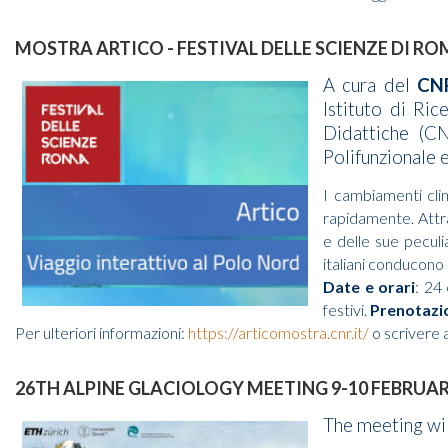
MOSTRA ARTICO - FESTIVAL DELLE SCIENZE DI ROM
A cura del
CN
Istituto di Ric
Didattiche (C
Polifunzionale 
I cambiamenti clim
rapidamente. Attrav
e delle sue peculia
italiani conducono 
Date e orari
: 24
festivi.
Prenotazi
Per ulteriori informazioni:
https://articomostra.cnr.it/
o scrivere 
26TH ALPINE GLACIOLOGY MEETING 9-10 FEBRUAR
The meeting wil