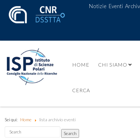
Notizie
Eventi
Archiv
HOME
CHI SIAMO
CERCA
Sei qui:
Home
lista archivio eventi