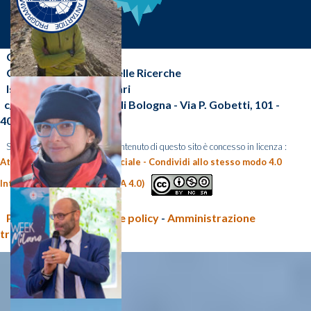
CNR-ISP
Consiglio Nazionale delle Ricerche
Istituto di Scienze Polari
c/o Area della Ricerca di Bologna - Via P. Gobetti, 101 -
40129 Bologna (BO)
Salvo diversa indicazione, il contenuto di questo sito è concesso in licenza :
Attribuzione - Non commerciale - Condividi allo stesso modo 4.0
Internazionale (CC BY-NC-SA 4.0)
Privacy policy e Cookie policy
-
Amministrazione
trasparente CNR