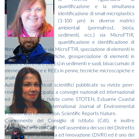
quantificazione e la simultanea
identificazione di small microplastics
(1-100 µm) in diverse matrici
ambientali (permafrost, biota,
sedimenti, ecc.) via MicroFTIR,
quantificazione e identificazione di
fibre microplastiche via MicroFTIR, speciazione di elementi in
tracce in acque Antartiche, geospeciazione di elementi in
tracce e terre rare (REEs) in sedimenti e suoli, bioaccumulo di
elementi in tracce e REEs in penne, tecniche microscopiche e
analisi ancillari.
Autore di vari articoli scientifici pubblicate su riviste peer-
review, ha partecipato a convegni nazionali ed internazionali
ed è reviewer per riviste come STOTEN, Estuarne Coastal
and Shelf Science, International Journal of Environmental
Pollution and Remediation, Scientific Reports Nature.
Componente del Consiglio di Istituto (CdI), è inoltre
rappresentante del CNR nell’assemblea dei soci del Distretto
Veneziano per la Ricerca ed Innovazione (DVRI) ed è uno dei