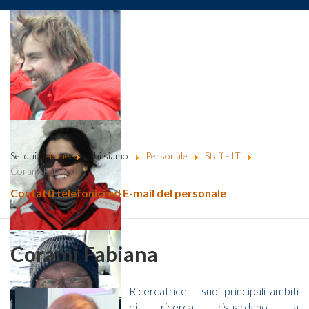
Sei qui:
Home
Chi siamo
Personale
Staff - IT
Corami Fabiana
Contatti telefonici ed E-mail del personale
Corami Fabiana
Ricercatrice. I suoi principali ambiti
di ricerca riguardano la