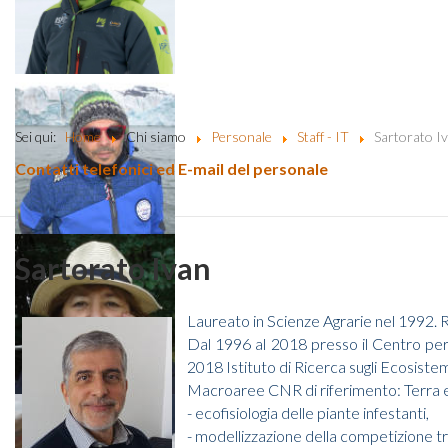
Sei qui:
Home
Chi siamo
Personale
Staff - IT
Sartorato I
Contatti telefonici ed E-mail del personale
Sartorato Ivan
Laureato in Scienze Agrarie nel 1992. 
Dal 1996 al 2018 presso il Centro per 
2018 Istituto di Ricerca sugli Ecosiste
Macroaree CNR di riferimento: Terra 
- ecofisiologia delle piante infestanti,
- modellizzazione della competizione t