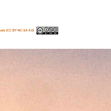
nale (CC BY-NC-SA 4.0)