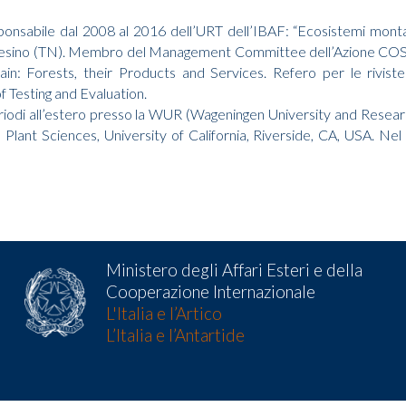
onsabile dal 2008 al 2016 dell’URT dell’IBAF: “Ecosistemi montani
Cinte Tesino (TN). Membro del Management Committee dell’Azione 
n: Forests, their Products and Services. Refero per le riviste
f Testing and Evaluation.
odi all’estero presso la WUR (Wageningen University and Research, 
lant Sciences, University of California, Riverside, CA, USA. Nel 
Ministero degli Affari Esteri e della
Cooperazione Internazionale
L'Italia e l’Artico
L’Italia e l’Antartide