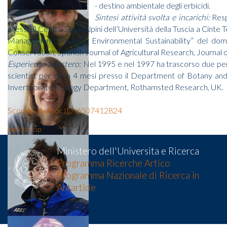
- destino ambientale degli erbicidi.
Sintesi attività svolta e incarichi:
Resp
presso il Centro Studi Alpini dell’Università della Tuscia a 
Management: Towards Environmental Sustainability” del domai
Conservation, Spanish Journal of Agricultural Research, Journal o
Esperienze all’estero:
Nel 1995 e nel 1997 ha trascorso due peri
scientist per circa 4 mesi presso il Department of Botany and P
Invertebrate Ecology Department, Rothamsted Research, UK.
Scopus - Author ID: 6507412824
back to top
Ministero dell'Universita e Ricerca
Programma Ricerche Artico
Programma Nazionale di Ricerca in
Antartide