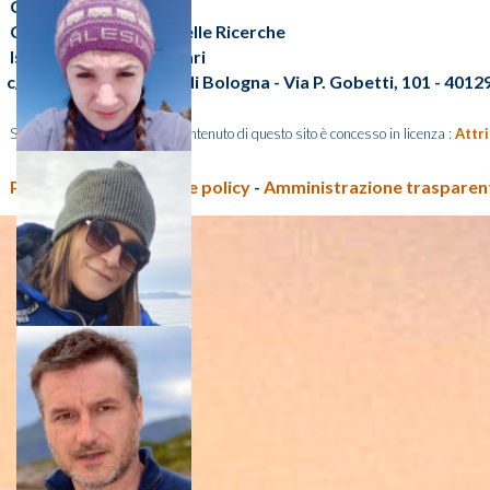
CNR-ISP
Consiglio Nazionale delle Ricerche
Istituto di Scienze Polari
c/o Area della Ricerca di Bologna - Via P. Gobetti, 101 - 401
Salvo diversa indicazione, il contenuto di questo sito è concesso in licenza :
Attr
Privacy policy e Cookie policy
-
Amministrazione traspare