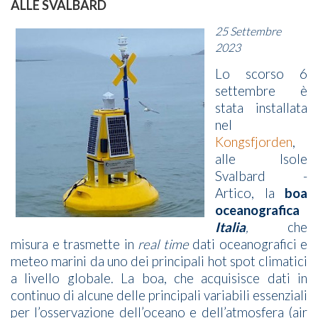
ALLE SVALBARD
25 Settembre
2023
Lo scorso 6
settembre è
stata installata
nel
Kongsfjorden
,
alle Isole
Svalbard -
Artico, la
boa
oceanografica
Italia
,
che
misura e trasmette in
real time
dati oceanografici e
meteo marini da uno dei principali hot spot climatici
a livello globale. La boa, che acquisisce dati in
continuo di alcune delle principali variabili essenziali
per l’osservazione dell’oceano e dell’atmosfera (air