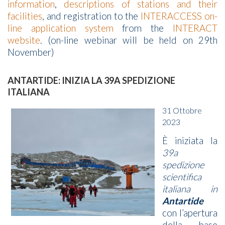
information
,
descriptions of stations and their
facilities
, and registration to the
INTERACCESS on-
line application system
from the
INTERACT
website
. (on-line webinar will be held on 29th
November)
ANTARTIDE: INIZIA LA 39A SPEDIZIONE
ITALIANA
31 Ottobre
2023
È iniziata la
39a
spedizione
scientifica
italiana in
Antartide
con l’apertura
della base