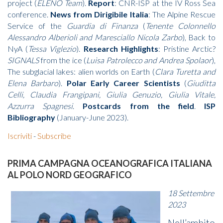
project (
ELENO Team
).
Report
: CNR-ISP at the IV Ross Sea
conference.
News from Dirigibile Italia
: The Alpine Rescue
Service of the
Guardia di Finanza
(
Tenente Colonnello
Alessandro Alberioli and Maresciallo Nicola Zarbo
), Back to
NyA (
Tessa Viglezio
).
Research Highlights
: Pristine Arctic?
SIGNALS
from the ice (
Luisa Patrolecco and Andrea Spolaor
),
The subglacial lakes: alien worlds on Earth (
Clara Turetta and
Elena Barbaro
).
Polar Early Career Scientists
(
Giuditta
Celli, Claudia Frangipani, Giulia Genuzio, Giulia Vitale,
Azzurra Spagnesi
.
Postcards from the field
.
ISP
Bibliography
(January-June 2023).
Iscriviti
-
Subscribe
PRIMA CAMPAGNA OCEANOGRAFICA ITALIANA
AL POLO NORD GEOGRAFICO
18 Settembre
2023
Nell’ambito