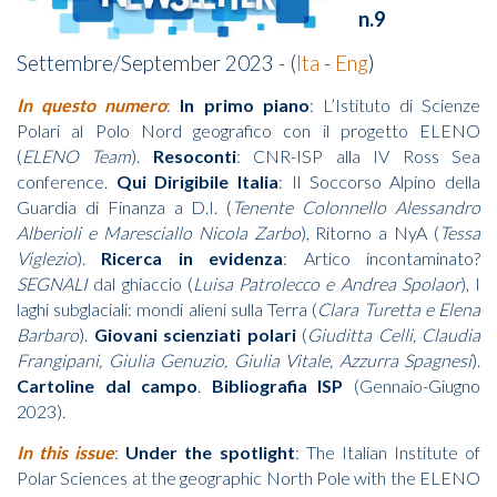
n.9
Settembre/September 2023 - (
Ita
-
Eng
)
In questo numero
:
In primo piano
: L’Istituto di Scienze
Polari al Polo Nord geografico con il progetto ELENO
(
ELENO Team
).
Resoconti
: CNR-ISP alla IV Ross Sea
conference.
Qui Dirigibile Italia
: Il Soccorso Alpino della
Guardia di Finanza a D.I. (
Tenente Colonnello Alessandro
Alberioli e Maresciallo Nicola Zarbo
), Ritorno a NyA (
Tessa
Viglezio
).
Ricerca in evidenza
: Artico incontaminato?
SEGNALI
dal ghiaccio (
Luisa Patrolecco e Andrea Spolaor
), I
laghi subglaciali: mondi alieni sulla Terra (
Clara Turetta e Elena
Barbaro
).
Giovani scienziati polari
(
Giuditta Celli, Claudia
Frangipani, Giulia Genuzio, Giulia Vitale, Azzurra Spagnesi
).
Cartoline dal campo
.
Bibliografia ISP
(Gennaio-Giugno
2023).
In this issue
:
Under the spotlight
: The Italian Institute of
Polar Sciences at the geographic North Pole with the ELENO