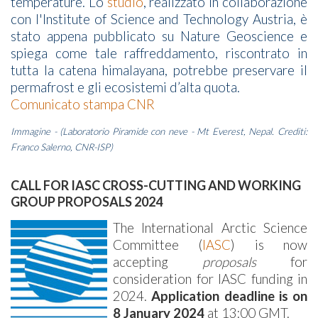
temperature. Lo
studio
, realizzato in collaborazione
con l'Institute of Science and Technology Austria, è
stato appena pubblicato su Nature Geoscience e
spiega come tale raffreddamento, riscontrato in
tutta la catena himalayana, potrebbe preservare il
permafrost e gli ecosistemi d’alta quota.
Comunicato stampa CNR
Immagine - (Laboratorio Piramide con neve - Mt Everest, Nepal. Crediti:
Franco Salerno, CNR-ISP)
CALL FOR IASC CROSS-CUTTING AND WORKING
GROUP PROPOSALS 2024
The International Arctic Science
Committee (
IASC
) is now
accepting
proposals
for
consideration for IASC funding in
2024.
Application deadline is on
8 January 2024
at 13:00 GMT.