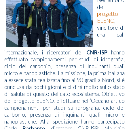
del
progetto
ELENO
,
vincitore di
una call
internazionale, i ricercatori del
CNR-ISP
hanno
effettuato campionamenti per studi di idrografia,
ciclo del carbonio, presenza di inquinanti quali
micro e nanoplastiche. La missione, la prima italiana
a essere stata realizzata fino ai 90 gradi a Nord, si è
conclusa da pochi giorni e ci dirà molto sullo stato
di salute di questo delicato ecosistema. Obiettivo
del progetto ELENO, effettuare nell’Oceano artico
campionamenti per studi su idrografia, ciclo del
carbonio, presenza di inquinanti quali micro e
nanoplastiche. Alla spedizione hanno partecipato
Carlo
Barbante
, direttore CNR-ISP; Maurizio