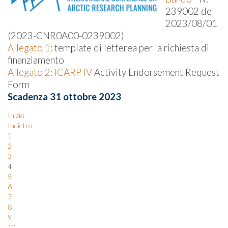
239002 del
2023/08/01
(2023-CNR0A00-0239002)
Allegato 1
: template di letterea per la richiesta di
finanziamento
Allegato 2
:
ICARP IV
Activity Endorsement Request
Form
Scadenza 31 ottobre 2023
Inizio
Indietro
1
2
3
4
5
6
7
8
9
10