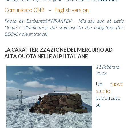
Comunicato CNR
-
English version
Photo by Barbante©PNRA/IPEV - Mid-day sun at Little
Dome C illuminating the staircase to the purgatory (the
BEOIC hole entrance)
LA CARATTERIZZAZIONE DEL MERCURIO AD
ALTA QUOTA NELLE ALPI ITALIANE
11 Febbraio
2022
Un
nuovo
studio
,
pubblicato
su