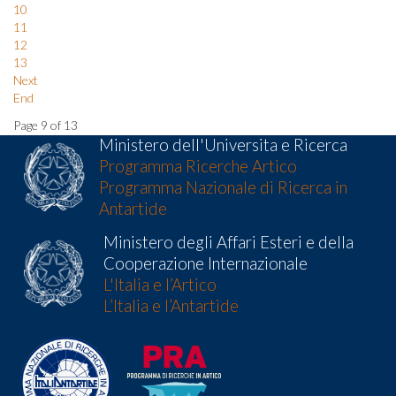
10
11
12
13
Next
End
Page 9 of 13
Ministero dell'Universita e Ricerca
Programma Ricerche Artico
Programma Nazionale di Ricerca in
Antartide
Ministero degli Affari Esteri e della
Cooperazione Internazionale
L'Italia e l’Artico
L’Italia e l’Antartide