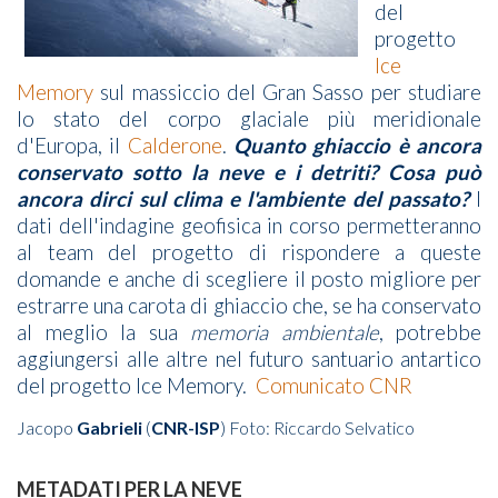
del
progetto
Ice
Memory
sul massiccio del Gran Sasso per studiare
lo stato del corpo glaciale più meridionale
d'Europa, il
Calderone
.
Quanto ghiaccio è ancora
conservato sotto la neve e i detriti?
Cosa può
ancora dirci sul clima e l'ambiente del passato?
I
dati dell'indagine geofisica in corso permetteranno
al team del progetto di rispondere a queste
domande e anche di scegliere il posto migliore per
estrarre una carota di ghiaccio che, se ha conservato
al meglio la sua
memoria ambientale
, potrebbe
aggiungersi alle altre nel futuro santuario antartico
del progetto Ice Memory.
Comunicato CNR
Jacopo
Gabrieli
(
CNR-ISP
) Foto: Riccardo Selvatico
METADATI PER LA NEVE