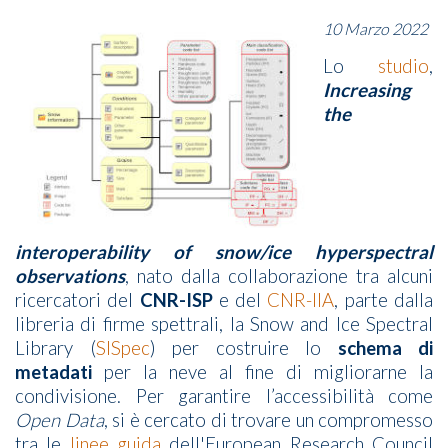
10 Marzo 2022
Lo
studio
,
Increasing
the
interoperability of snow/ice hyperspectral
observations
, nato dalla collaborazione tra alcuni
ricercatori del
CNR-ISP
e del
CNR-IIA
, parte dalla
libreria di firme spettrali, la Snow and Ice Spectral
Library (
SISpec
) per costruire lo
schema di
metadati
per la neve al fine di migliorarne la
condivisione. Per garantire l’accessibilità come
Open Data
, si è cercato di trovare un compromesso
tra le
linee guida
dell'European Research Council