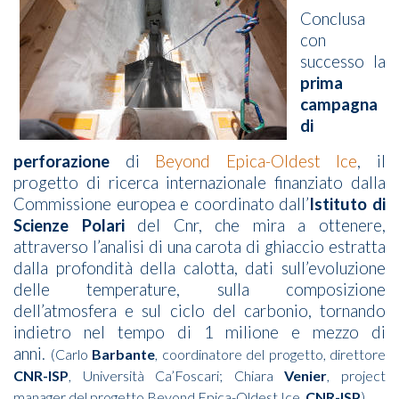
Conclusa
con
successo la
prima
campagna
di
perforazione
di
Beyond Epica-Oldest Ice
, il
progetto di ricerca internazionale finanziato dalla
Commissione europea e coordinato dall’
Istituto di
Scienze Polari
del Cnr, che mira a ottenere,
attraverso l’analisi di una carota di ghiaccio estratta
dalla profondità della calotta, dati sull’evoluzione
delle temperature, sulla composizione
dell’atmosfera e sul ciclo del carbonio, tornando
indietro nel tempo di 1 milione e mezzo di
anni.
(Carlo
Barbante
, coordinatore del progetto, direttore
CNR-ISP
, Università Ca’Foscari; Chiara
Venier
, project
manager del progetto Beyond Epica-Oldest Ice,
CNR-ISP
)