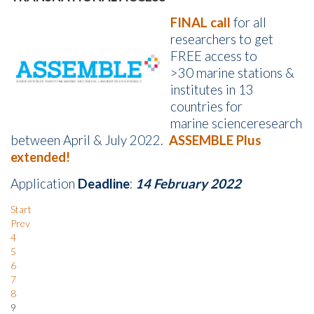
FINAL call
for all
researchers to get
FREE access to
>30
marine
stations &
institutes in 13
countries for
marine
science
research
between April & July 2022.
ASSEMBLE Plus
extended!
Application
Deadline
:
14 February 2022
Start
Prev
4
5
6
7
8
9