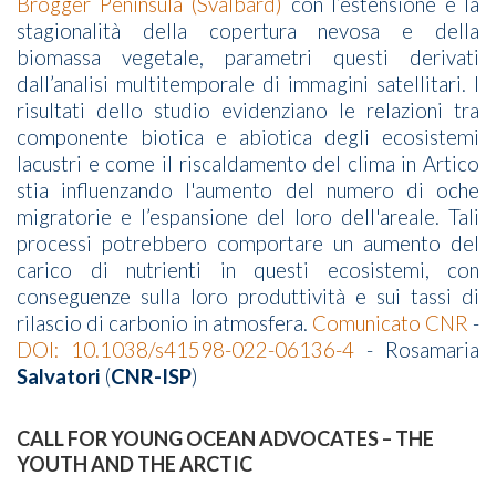
Brogger Peninsula (Svalbard)
con l’estensione e la
stagionalità della copertura nevosa e della
biomassa vegetale, parametri questi derivati
dall’analisi multitemporale di immagini satellitari. I
risultati dello studio evidenziano le relazioni tra
componente biotica e abiotica degli ecosistemi
lacustri e come il riscaldamento del clima in Artico
stia influenzando l'aumento del numero di oche
migratorie e l’espansione del loro dell'areale. Tali
processi potrebbero comportare un aumento del
carico di nutrienti in questi ecosistemi, con
conseguenze sulla loro produttività e sui tassi di
rilascio di carbonio in atmosfera.
Comunicato CNR
-
DOI: 10.1038/s41598-022-06136-4
- Rosamaria
Salvatori
(
CNR-ISP
)
CALL FOR YOUNG OCEAN ADVOCATES – THE
YOUTH AND THE ARCTIC