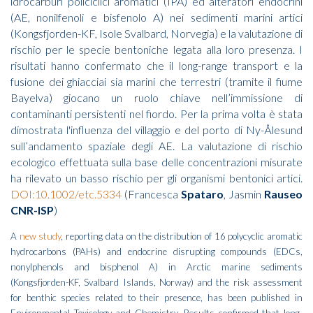
idrocarburi policiclici aromatici (IPA) ed alteratori endocrini
(AE, nonilfenoli e bisfenolo A) nei sedimenti marini artici
(Kongsfjorden-KF, Isole Svalbard, Norvegia) e la valutazione di
rischio per le specie bentoniche legata alla loro presenza. I
risultati hanno confermato che il long-range transport e la
fusione dei ghiacciai sia marini che terrestri (tramite il fiume
Bayelva) giocano un ruolo chiave nell’immissione di
contaminanti persistenti nel fiordo. Per la prima volta è stata
dimostrata l'influenza del villaggio e del porto di Ny-Ålesund
sull’andamento spaziale degli AE. La valutazione di rischio
ecologico effettuata sulla base delle concentrazioni misurate
ha rilevato un basso rischio per gli organismi bentonici artici.
DOI:10.1002/etc.5334
(Francesca
Spataro
, Jasmin
Rauseo
CNR-ISP
)
A
new study
, reporting data on the distribution of 16 polycyclic aromatic
hydrocarbons (PAHs) and endocrine disrupting compounds (EDCs,
nonylphenols and bisphenol A) in Arctic marine sediments
(Kongsfjorden-KF, Svalbard Islands, Norway) and the risk assessment
for benthic species related to their presence, has been published in
Environmental Toxicology and Chemistry. Results confirmed that long-