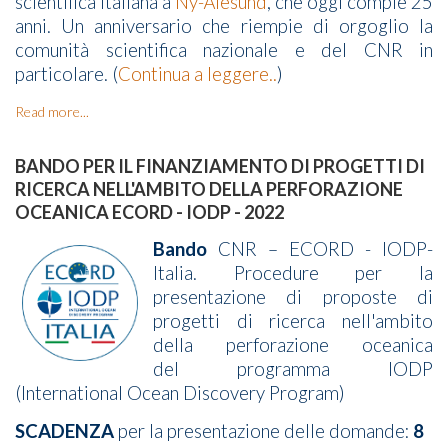
scientifica italiana a
Ny-Ålesund
, che oggi compie 25
anni. Un anniversario che riempie di orgoglio la
comunità scientifica nazionale e del CNR in
particolare. (
Continua a leggere..
)
Read more...
BANDO PER IL FINANZIAMENTO DI PROGETTI DI
RICERCA NELL'AMBITO DELLA PERFORAZIONE
OCEANICA ECORD - IODP - 2022
Bando
CNR – ECORD - IODP-
Italia. Procedure per la
presentazione di proposte di
progetti di ricerca nell'ambito
della perforazione oceanica
del programma IODP
(International Ocean Discovery Program)
SCADENZA
per la presentazione delle domande:
8