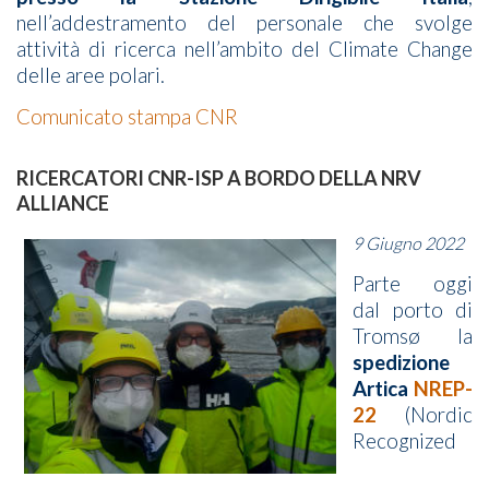
nell’addestramento del personale che svolge
attività di ricerca nell’ambito del Climate Change
delle aree polari.
Comunicato stampa CNR
RICERCATORI CNR-ISP A BORDO DELLA NRV
ALLIANCE
9 Giugno 2022
Parte oggi
dal porto di
Tromsø la
spedizione
Artica
NREP-
22
(Nordic
Recognized