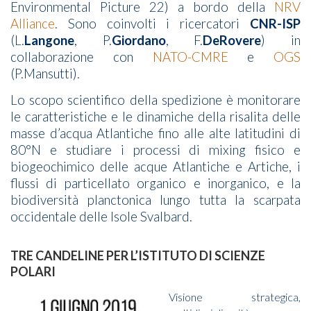
Environmental Picture 22) a bordo della
NRV
Alliance
. Sono coinvolti i ricercatori
CNR-ISP
(L.
Langone
, P.
Giordano
, F.
DeRovere
) in
collaborazione con
NATO-CMRE
e
OGS
(P.Mansutti).
Lo scopo scientifico della spedizione è monitorare
le caratteristiche e le dinamiche della risalita delle
masse d’acqua Atlantiche fino alle alte latitudini di
80°N e studiare i processi di mixing fisico e
biogeochimico delle acque Atlantiche e Artiche, i
flussi di particellato organico e inorganico, e la
biodiversità planctonica lungo tutta la scarpata
occidentale delle Isole Svalbard.
TRE CANDELINE PER L’ISTITUTO DI SCIENZE
POLARI
Visione strategica,