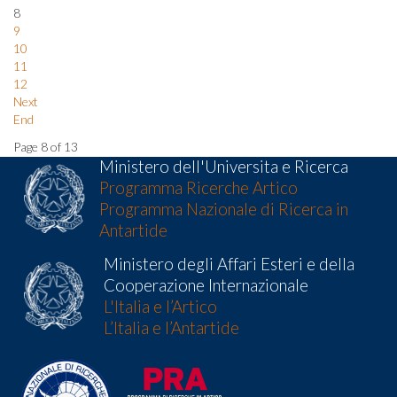
8
9
10
11
12
Next
End
Page 8 of 13
Ministero dell'Universita e Ricerca
Programma Ricerche Artico
Programma Nazionale di Ricerca in
Antartide
Ministero degli Affari Esteri e della
Cooperazione Internazionale
L'Italia e l’Artico
L’Italia e l’Antartide