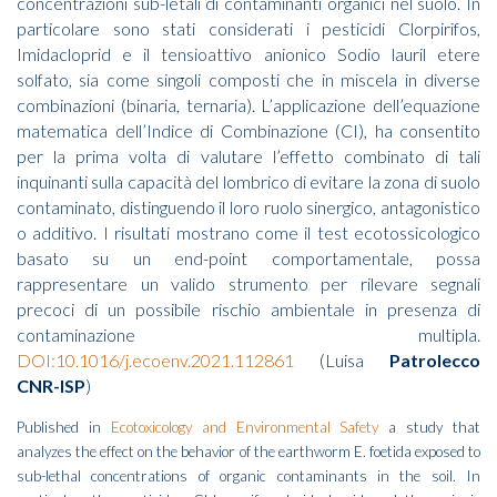
concentrazioni sub-letali di contaminanti organici nel suolo. In
particolare sono stati considerati i pesticidi Clorpirifos,
Imidacloprid e il tensioattivo anionico Sodio lauril etere
solfato, sia come singoli composti che in miscela in diverse
combinazioni (binaria, ternaria). L’applicazione dell’equazione
matematica dell’Indice di Combinazione (CI), ha consentito
per la prima volta di valutare l’effetto combinato di tali
inquinanti sulla capacità del lombrico di evitare la zona di suolo
contaminato, distinguendo il loro ruolo sinergico, antagonistico
o additivo. I risultati mostrano come il test ecotossicologico
basato su un end-point comportamentale, possa
rappresentare un valido strumento per rilevare segnali
precoci di un possibile rischio ambientale in presenza di
contaminazione multipla.
DOI:10.1016/j.ecoenv.2021.112861
(Luisa
Patrolecco
CNR-ISP
)
Published in
Ecotoxicology and Environmental Safety
a study that
analyzes the effect on the behavior of the earthworm E. foetida exposed to
sub-lethal concentrations of organic contaminants in the soil. In