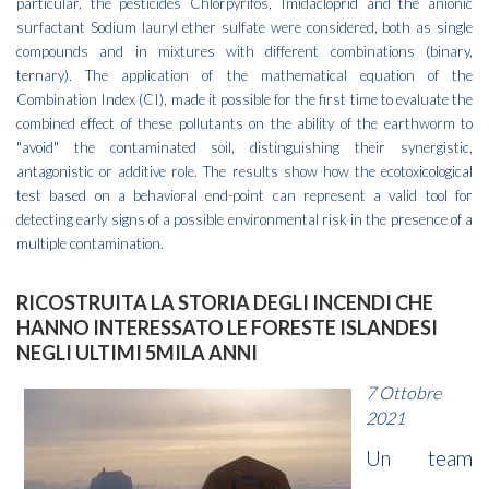
particular, the pesticides Chlorpyrifos, Imidacloprid and the anionic
surfactant Sodium lauryl ether sulfate were considered, both as single
compounds and in mixtures with different combinations (binary,
ternary). The application of the mathematical equation of the
Combination Index (CI), made it possible for the first time to evaluate the
combined effect of these pollutants on the ability of the earthworm to
"avoid" the contaminated soil, distinguishing their synergistic,
antagonistic or additive role. The results show how the ecotoxicological
test based on a behavioral end-point can represent a valid tool for
detecting early signs of a possible environmental risk in the presence of a
multiple contamination.
RICOSTRUITA LA STORIA DEGLI INCENDI CHE
HANNO INTERESSATO LE FORESTE ISLANDESI
NEGLI ULTIMI 5MILA ANNI
7 Ottobre
2021
Un team