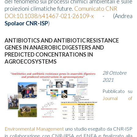
del fenomeno sui processi chimici ambientali e sulle
proiezioni climatiche future.
Comunicato CNR
DOI:10.1038/s41467-021-26109-x
- (Andrea
Spolaor CNR-ISP
)
ANTIBIOTICS AND ANTIBIOTIC RESISTANCE
GENES IN ANAEROBIC DIGESTERS AND
PREDICTED CONCENTRATIONS IN
AGROECOSYSTEMS
28 Ottobre
2021
Pubblicato su
Journal of
Environmental Management
uno studio eseguito da CNR-ISP
in collaborazione con CNR-IRSA ed ENEA e finalizzato alla