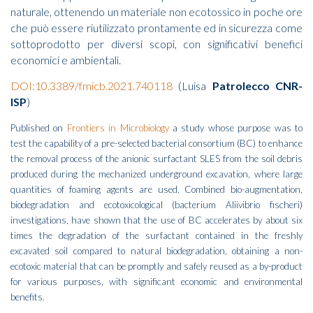
naturale, ottenendo un materiale non ecotossico in poche ore
che può essere riutilizzato prontamente ed in sicurezza come
sottoprodotto per diversi scopi, con significativi benefici
economici e ambientali.
DOI:10.3389/fmicb.2021.740118
(Luisa
Patrolecco CNR-
ISP
)
Published on
Frontiers in Microbiology
a study whose purpose was to
test the capability of a pre-selected bacterial consortium (BC) to enhance
the removal process of the anionic surfactant SLES from the soil debris
produced during the mechanized underground excavation, where large
quantities of foaming agents are used. Combined bio-augmentation,
biodegradation and ecotoxicological (bacterium Aliivibrio fischeri)
investigations, have shown that the use of BC accelerates by about six
times the degradation of the surfactant contained in the freshly
excavated soil compared to natural biodegradation, obtaining a non-
ecotoxic material that can be promptly and safely reused as a by-product
for various purposes, with significant economic and environmental
benefits.