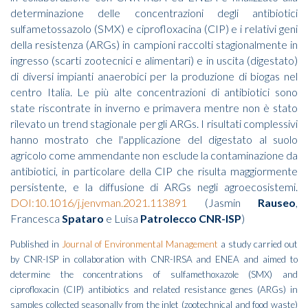
determinazione delle concentrazioni degli antibiotici
sulfametossazolo (SMX) e ciprofloxacina (CIP) e i relativi geni
della resistenza (ARGs) in campioni raccolti stagionalmente in
ingresso (scarti zootecnici e alimentari) e in uscita (digestato)
di diversi impianti anaerobici per la produzione di biogas nel
centro Italia. Le più alte concentrazioni di antibiotici sono
state riscontrate in inverno e primavera mentre non è stato
rilevato un trend stagionale per gli ARGs. I risultati complessivi
hanno mostrato che l'applicazione del digestato al suolo
agricolo come ammendante non esclude la contaminazione da
antibiotici, in particolare della CIP che risulta maggiormente
persistente, e la diffusione di ARGs negli agroecosistemi.
DOI:10.1016/j.jenvman.2021.113891
(Jasmin
Rauseo
,
Francesca
Spataro
e Luisa
Patrolecco CNR-ISP
)
Published in
Journal of Environmental Management
a study carried out
by CNR-ISP in collaboration with CNR-IRSA and ENEA and aimed to
determine the concentrations of sulfamethoxazole (SMX) and
ciprofloxacin (CIP) antibiotics and related resistance genes (ARGs) in
samples collected seasonally from the inlet (zootechnical and food waste)