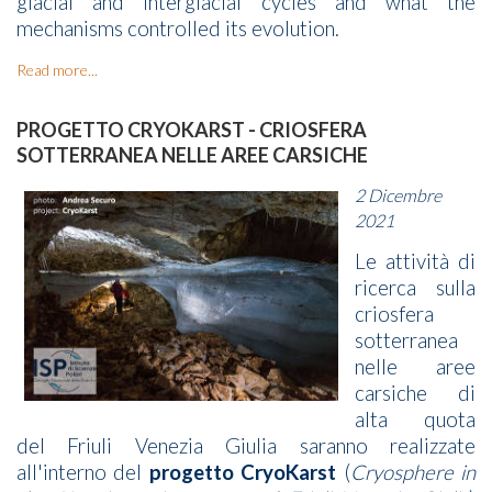
glacial and interglacial cycles and what the
mechanisms controlled its evolution.
Read more...
PROGETTO CRYOKARST - CRIOSFERA
SOTTERRANEA NELLE AREE CARSICHE
2 Dicembre
2021
Le attività di
ricerca sulla
criosfera
sotterranea
nelle aree
carsiche di
alta quota
del Friuli Venezia Giulia saranno realizzate
all'interno del
progetto CryoKarst
(
Cryosphere in