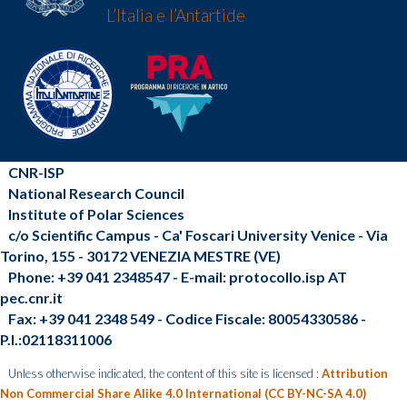
L’Italia e l’Antartide
CNR-ISP
National Research Council
Institute of Polar Sciences
c/o Scientific Campus - Ca' Foscari University Venice - Via
Torino, 155 - 30172 VENEZIA MESTRE (VE)
Phone: +39 041 2348547 - E-mail: protocollo.isp AT
pec.cnr.it
Fax: +39 041 2348 549 - Codice Fiscale: 80054330586 -
P.I.:02118311006
Unless otherwise indicated, the content of this site is licensed :
Attribution
Non Commercial Share Alike 4.0 International (CC BY-NC-SA 4.0)