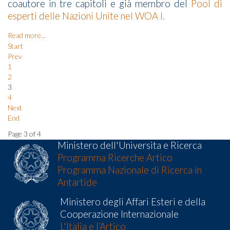
coautore in tre capitoli e già membro del
Pool di
esperti delle Nazioni Unite nel WOA I.
Read more...
Start
Prev
1
2
3
4
Next
End
Page 3 of 4
Ministero dell'Universita e Ricerca
Programma Ricerche Artico
Programma Nazionale di Ricerca in
Antartide
Ministero degli Affari Esteri e della
Cooperazione Internazionale
L'Italia e l’Artico