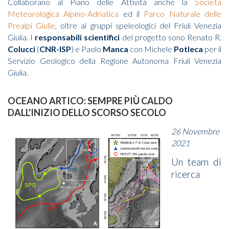
Collaborano al Piano delle Attività anche la
Società
Meteorologica Alpino-Adriatica
ed il
Parco Naturale delle
Prealpi Giulie
, oltre ai gruppi speleologici del Friuli Venezia
Giulia. I
responsabili scientifici
del progetto sono Renato R.
Colucci
(
CNR-ISP
) e Paolo
Manca
con Michele
Potleca
per il
Servizio Geologico della Regione Autonoma Friuli Venezia
Giulia.
OCEANO ARTICO: SEMPRE PIÙ CALDO
DALL'INIZIO DELLO SCORSO SECOLO
26 Novembre
2021
Un team di
ricerca