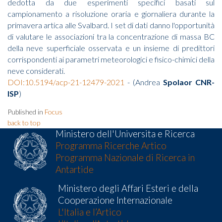
dedotta da due esperimenti specifici basati sul
campionamento a risoluzione oraria e giornaliera durante la
primavera artica alle Svalbard. I set di dati danno l'opportunità
di valutare le associazioni tra la concentrazione di massa BC
della neve superficiale osservata e un insieme di predittori
corrispondenti ai parametri meteorologici e fisico-chimici della
neve considerati.
DOI:10.5194/acp-21-12479-2021
- (Andrea
Spolaor CNR-
ISP
)
Published in
Focus
back to top
Ministero dell'Universita e Ricerca
Programma Ricerche Artico
Programma Nazionale di Ricerca in
Antartide
Ministero degli Affari Esteri e della
Cooperazione Internazionale
L'Italia e l’Artico