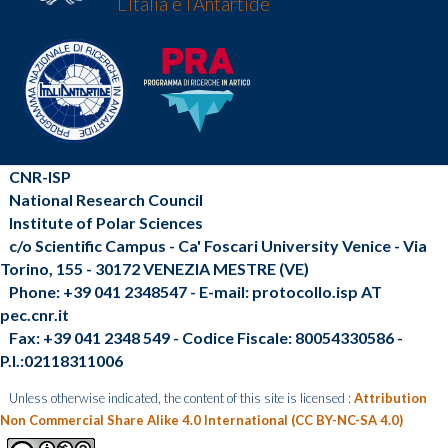
L’Italia e l’Antartide
CNR-ISP
National Research Council
Institute of Polar Sciences
c/o Scientific Campus - Ca' Foscari University Venice - Via
Torino, 155 - 30172 VENEZIA MESTRE (VE)
Phone: +39 041 2348547 - E-mail: protocollo.isp AT
pec.cnr.it
Fax: +39 041 2348 549 - Codice Fiscale: 80054330586 -
P.I.:02118311006
Unless otherwise indicated, the content of this site is licensed :
Attribution
Non Commercial Share Alike 4.0 International (CC BY-NC-SA 4.0)