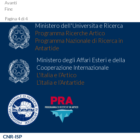
Avanti
Fine
Pagina 4 di 4
Ministero dell'Universita e Ricerca
Programma Ricerche Artico
Programma Nazionale di Ricerca in
Antartide
Ministero degli Affari Esteri e della
Cooperazione Internazionale
L'Italia e l’Artico
L’Italia e l’Antartide
CNR-ISP