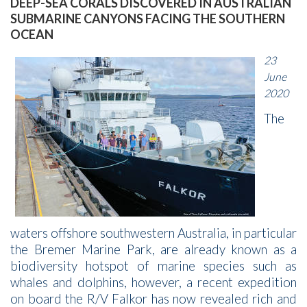
DEEP-SEA CORALS DISCOVERED IN AUSTRALIAN
SUBMARINE CANYONS FACING THE SOUTHERN
OCEAN
23
June
2020
The
waters offshore southwestern Australia, in particular
the Bremer Marine Park, are already known as a
biodiversity hotspot of marine species such as
whales and dolphins, however, a recent expedition
on board the R/V Falkor has now revealed rich and