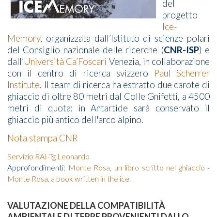
del
progetto
Ice-
Memory
, organizzata dall’Istituto di scienze polari
del Consiglio nazionale delle ricerche (
CNR-ISP
) e
dall’
Università Ca’Foscari
Venezia, in collaborazione
con il centro di ricerca svizzero
Paul Scherrer
Institute
. Il team di ricerca ha estratto due carote di
ghiaccio di oltre 80 metri dal Colle Gnifetti, a 4500
metri di quota: in Antartide sarà conservato il
ghiaccio più antico dell'arco alpino.
Nota stampa CNR
Servizio RAI-Tg Leonardo
Approfondimenti:
Monte Rosa, un libro scritto nel ghiaccio
-
Monte Rosa, a book written in the ice
VALUTAZIONE DELLA COMPATIBILITÀ
AMBIENTALE DI TERRE PROVENIENTI DALLO