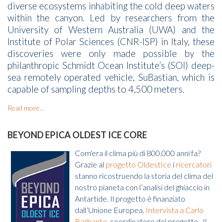
diverse ecosystems inhabiting the cold deep waters
within the canyon. Led by researchers from the
University of Western Australia (UWA) and the
Institute of Polar Sciences (CNR-ISP) in Italy, these
discoveries were only made possible by the
philanthropic Schmidt Ocean Institute’s (SOI) deep-
sea remotely operated vehicle, SuBastian, which is
capable of sampling depths to 4,500 meters.
Read more...
BEYOND EPICA OLDEST ICE CORE
Com'era il clima più di 800.000 anni fa?
Grazie al
progetto OldestIce
i
ricercatori
stanno ricostruendo la storia del clima del
nostro pianeta con l’analisi del ghiaccio in
Antartide. Il progetto è finanziato
dall’Unione Europea.
Intervista a Carlo
Barbante
, coordinatore del progetto. Il