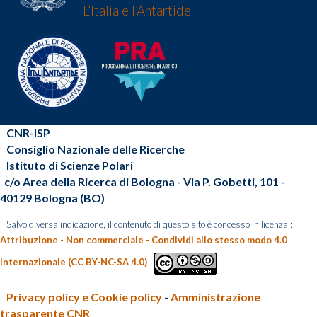
L’Italia e l’Antartide
CNR-ISP
Consiglio Nazionale delle Ricerche
Istituto di Scienze Polari
c/o Area della Ricerca di Bologna - Via P. Gobetti, 101 -
40129 Bologna (BO)
Salvo diversa indicazione, il contenuto di questo sito è concesso in licenza :
Attribuzione - Non commerciale - Condividi allo stesso modo 4.0
Internazionale (CC BY-NC-SA 4.0)
Privacy policy e Cookie policy
-
Amministrazione
trasparente CNR