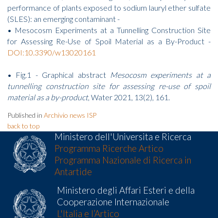
performance of plants exposed to sodium lauryl ether sulfate
(SLES): an emerging contaminant -
• Mesocosm Experiments at a Tunnelling Construction Site
for Assessing Re-Use of Spoil Material as a By-Product -
DOI:10.3390/w13020161
• Fig.1 - Graphical abstract
Mesocosm experiments at a
tunnelling construction site for assessing re-use of spoil
material as a by-product
, Water 2021, 13(2), 161.
Published in
Archivio news ISP
back to top
Ministero dell'Universita e Ricerca
Programma Ricerche Artico
Programma Nazionale di Ricerca in
Antartide
Ministero degli Affari Esteri e della
Cooperazione Internazionale
L'Italia e l’Artico