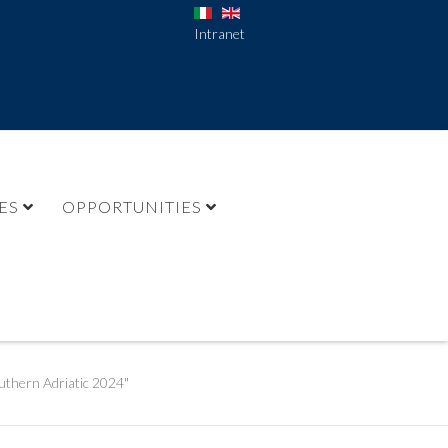
Intranet
ES
OPPORTUNITIES
uthern Adriatic 2024"