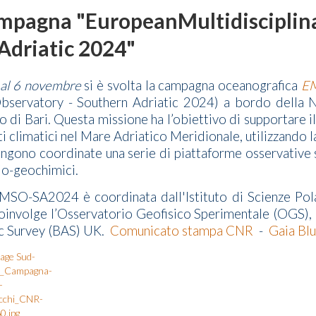
 campagna "EuropeanMultidisciplin
Adriatic 2024"
 al 6 novembre
si è svolta la campagna oceanografica
E
servatory - Southern Adriatic 2024) a bordo della N
to di Bari. Questa missione ha l’obiettivo di supportare 
 climatici nel Mare Adriatico Meridionale, utilizzando l
ngono coordinate una serie di piattaforme osservative s
 bio-geochimici.
SO-SA2024 è coordinata dall'Istituto di Scienze Pol
coinvolge l’Osservatorio Geofisico Sperimentale (OGS), 
ic Survey (BAS) UK.
Comunicato stampa CNR
-
Gaia Blu