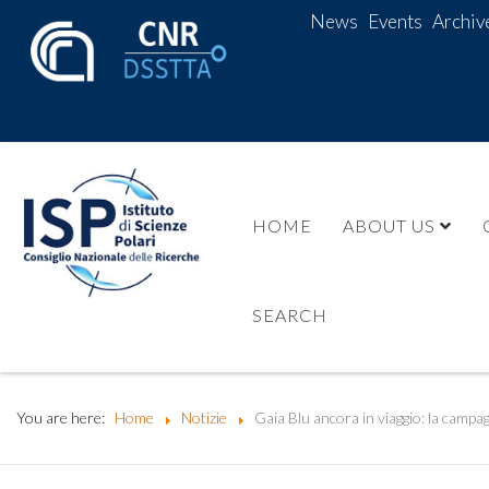
News
Events
Archiv
HOME
ABOUT US
SEARCH
You are here:
Home
Notizie
Gaia Blu ancora in viaggio: la cam