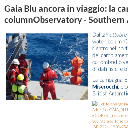
Gaia Blu ancora in viaggio: la
columnObservatory - Southern 
Dal
29 ottobre
water columnOb
rientro nel por
dei cambiamenti
cui ombrello ve
di dati fisici e
La campagna EM
Miserocchi
, e 
British Antarct