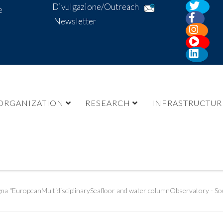
Divulgazione/Outreach
e
Newsletter
ORGANIZATION
RESEARCH
INFRASTRUCTUR
pagna "EuropeanMultidisciplinarySeafloor and water columnObservatory - So