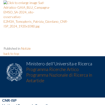
Published in
Notizie
back to top
Ministero dell'Universita e Ricerca
Programma Ricerche Artico
Programma Nazionale di Ricerca in
Antartide
CNR-ISP