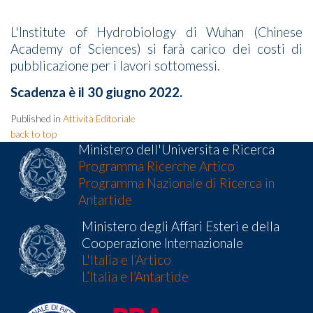
L'Institute of Hydrobiology di Wuhan (Chinese
Academy of Sciences) si farà carico dei costi di
pubblicazione per i lavori sottomessi.
Scadenza è il 30 giugno 2022.
Published in
Attività Editoriale
back to top
Ministero dell'Universita e Ricerca
Programma Ricerche Artico
Programma Nazionale di Ricerca in
Antartide
Ministero degli Affari Esteri e della
Cooperazione Internazionale
L'Italia e l’Artico
L’Italia e l’Antartide