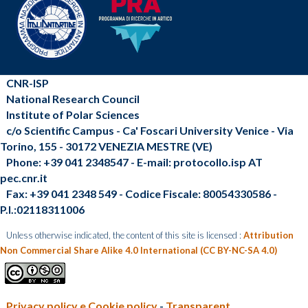
CNR-ISP
National Research Council
Institute of Polar Sciences
c/o Scientific Campus - Ca' Foscari University Venice - Via
Torino, 155 - 30172 VENEZIA MESTRE (VE)
Phone: +39 041 2348547 - E-mail: protocollo.isp AT
pec.cnr.it
Fax: +39 041 2348 549 - Codice Fiscale: 80054330586 -
P.I.:02118311006
Unless otherwise indicated, the content of this site is licensed :
Attribution
Non Commercial Share Alike 4.0 International (CC BY-NC-SA 4.0)
Privacy policy e Cookie policy
-
Transparent