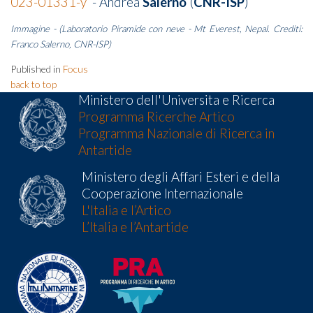
023-01331-y
- Andrea
Salerno
(
CNR-ISP
)
Immagine - (Laboratorio Piramide con neve - Mt Everest, Nepal. Crediti:
Franco Salerno, CNR-ISP)
Published in
Focus
back to top
Ministero dell'Universita e Ricerca
Programma Ricerche Artico
Programma Nazionale di Ricerca in
Antartide
Ministero degli Affari Esteri e della
Cooperazione Internazionale
L'Italia e l’Artico
L’Italia e l’Antartide