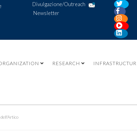
Divulgazione/Outreach
e
Newsletter
ORGANIZATION
RESEARCH
INFRASTRUCTUR
dell'Artico