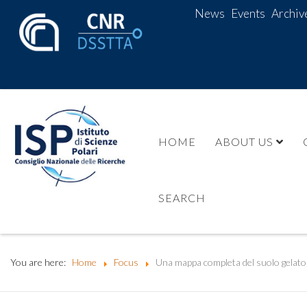
News
Events
Archiv
HOME
ABOUT US
SEARCH
You are here:
Home
Focus
Una mappa completa del suolo gelato 