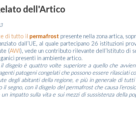
lato dell'Artico
3
te di tutto il
permafrost
presente nella zona artica, sopra
nanziato dall’UE, al quale partecipano 26 istituzioni pr
te (
AWI
), vede un contributo rilevante dell’Istituto di 
ganici presenti in ambiente artico.
a il disgelo è quattro volte superiore a quello che avvi
agenti patogeni congelati che possono essere rilasciati 
lute degli abitanti della regione, e più in generale di tutt
 il segno, con il disgelo del permafrost che causa l’erosio
 un impatto sulla vita e sui mezzi di sussistenza della p