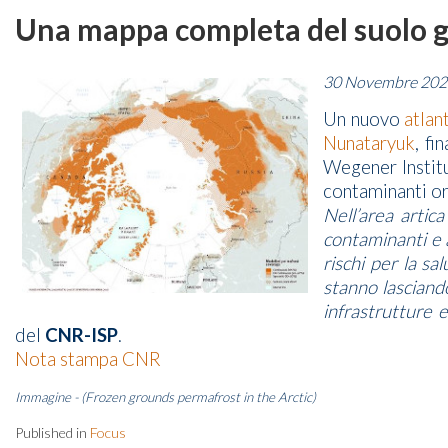
Una mappa completa del suolo ge
30 Novembre 202
Un nuovo
atlan
Nunataryuk
, fi
Wegener Institu
contaminanti or
Nell’area artic
contaminanti e 
rischi per la sa
stanno lasciando
infrastrutture e
del
CNR-ISP
.
Nota stampa CNR
Immagine - (Frozen grounds permafrost in the Arctic)
Published in
Focus