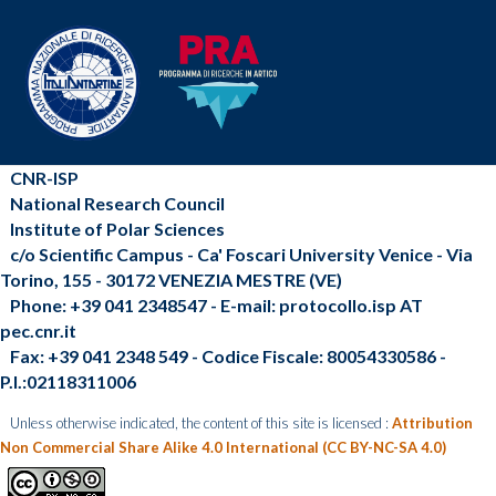
CNR-ISP
National Research Council
Institute of Polar Sciences
c/o Scientific Campus - Ca' Foscari University Venice - Via
Torino, 155 - 30172 VENEZIA MESTRE (VE)
Phone: +39 041 2348547 - E-mail: protocollo.isp AT
pec.cnr.it
Fax: +39 041 2348 549 - Codice Fiscale: 80054330586 -
P.I.:02118311006
Unless otherwise indicated, the content of this site is licensed :
Attribution
Non Commercial Share Alike 4.0 International (CC BY-NC-SA 4.0)