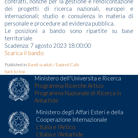
contratti, nonché per la gestione e rendicontazione
dei progetti di ricerca nazionali, europei e
internazionali; studio e consulenza in materia di
personale e procedure ad evidenza pubblica.
Le posizioni a bando sono ripartite su base
territoriale
Scadenza: 7 agosto 2023 18:00:00
Scarica il bando
Published in
Bandi scaduti / Expired Calls
back to top
Ministero dell'Universita e Ricerca
Programma Ricerche Artico
Programma Nazionale di Ricerca in
Antartide
Ministero degli Affari Esteri e della
Cooperazione Internazionale
L'Italia e l’Artico
L’Italia e l’Antartide