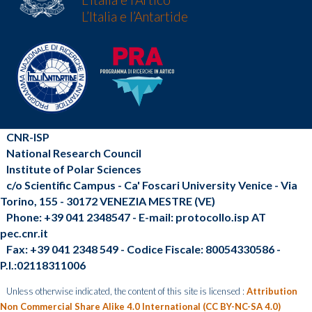
L’Italia e l’Antartide
CNR-ISP
National Research Council
Institute of Polar Sciences
c/o Scientific Campus - Ca' Foscari University Venice - Via
Torino, 155 - 30172 VENEZIA MESTRE (VE)
Phone: +39 041 2348547 - E-mail: protocollo.isp AT
pec.cnr.it
Fax: +39 041 2348 549 - Codice Fiscale: 80054330586 -
P.I.:02118311006
Unless otherwise indicated, the content of this site is licensed :
Attribution
Non Commercial Share Alike 4.0 International (CC BY-NC-SA 4.0)