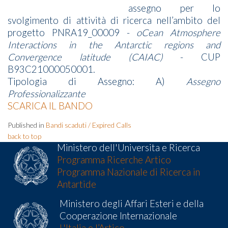
assegno per lo
svolgimento di attività di ricerca nell’ambito del
progetto PNRA19_00009 -
oCean Atmosphere
Interactions in the Antarctic regions and
Convergence latitude (CAIAC)
- CUP
B93C21000050001.
Tipologia di Assegno: A)
Assegno
Professionalizzante
SCARICA IL BANDO
Published in
Bandi scaduti / Expired Calls
back to top
Ministero dell'Universita e Ricerca
Programma Ricerche Artico
Programma Nazionale di Ricerca in
Antartide
Ministero degli Affari Esteri e della
Cooperazione Internazionale
L'Italia e l’Artico