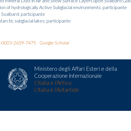
nd Mineral Dust in Air and Snow Surface Layers upon Svalbard Glaci
n of hydrologically Active Subglacial environments: participante
valbard: participante
ctic subglacial lakes: participante
00-0003-2639-7475
Google Scholar
Ministero degli Affari Esteri e della
Cooperazione Internazionale
L'Italia e l’Artico
L’Italia e l’Antartide