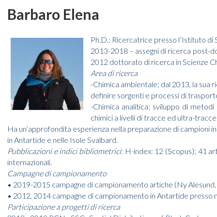
Barbaro Elena
Ph.D.: Ricercatrice presso l’Istituto di 
2013-2018 – assegni di ricerca post-doc
2012 dottorato di ricerca in Scienze Ch
Area di ricerca
-Chimica ambientale; dal 2013, la sua ri
definire sorgenti e processi di trasporto
-Chimica analitica; sviluppo di metod
chimici a livelli di tracce ed ultra-tracce
Ha un’approfondita esperienza nella preparazione di campioni i
in Antartide e nelle Isole Svalbard.
Pubblicazioni e indici bibliometrici
: H-index: 12 (Scopus); 41 arti
internazionali.
Campagne di campionamento
• 2019-2015 campagne di campionamento artiche (Ny Alesund, 
• 2012, 2014 campagne di campionamento in Antartide presso nav
Participazione a progetti di ricerca