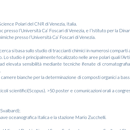
Science Polari del CNR di Venezia, Italia.
 presso l’Università Ca’ Foscari di Venezia, e l’Istituto per la Di
imiche presso l’Università Ca’ Foscari di Venezia.
cerca si basa sullo studio di traccianti chimici in numerosi comparti
. Lo studio è principalmente focalizzato nelle aree polari quali l’Arti
i ad elevata sensibilità mediante tecniche ifenate di cromatogra
.
n camere bianche per la determinazione di composti organici a bass
coli scientifici(Scopus). >50 poster e comunicazioni orali a congressi
Svalbard);
e oceanografica Italica e la stazione Mario Zucchelli.