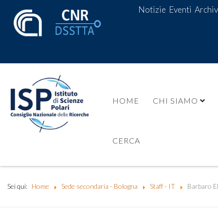
Notizie
Eventi
Archiv
HOME
CHI SIAMO
CERCA
Sei qui:
Home
Sede secondaria - Bologna
Staff - IT
Barbaro E