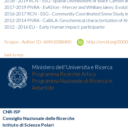
2018 - 2019 RCN - SSG- Spatial Distributions of Black Carbon a
2017-2019 PNRA - EvASIon - Mercer and Whillans lakes: Evolutio
2016-2017 RCN - SSG– Community Coordinated Snow Study in S
2012-2014 PNRA - CaBiLA: Geochemical characterization of Antar
2012 - 2016 EU – Early Human Impact: participante
Scopus - Author ID: 46961088400
http://orcid.org/00
back to top
Ministero dell'Universita e Ricerca
Programma Ricerche Artico
Programma Nazionale di Ricerca in
Antartide
CNR-ISP
Consiglio Nazionale delle Ricerche
Istituto di Scienze Polari