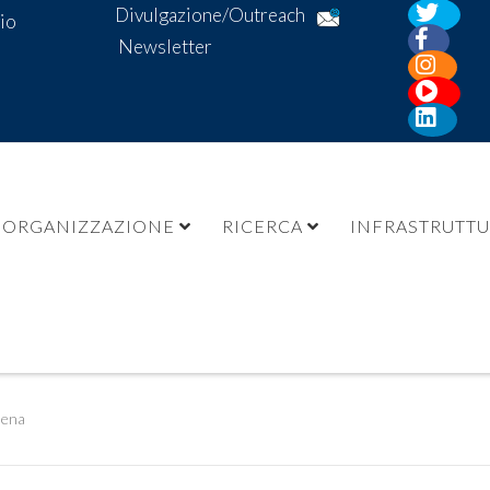
Divulgazione/Outreach
io
Newsletter
ORGANIZZAZIONE
RICERCA
INFRASTRUTT
lena