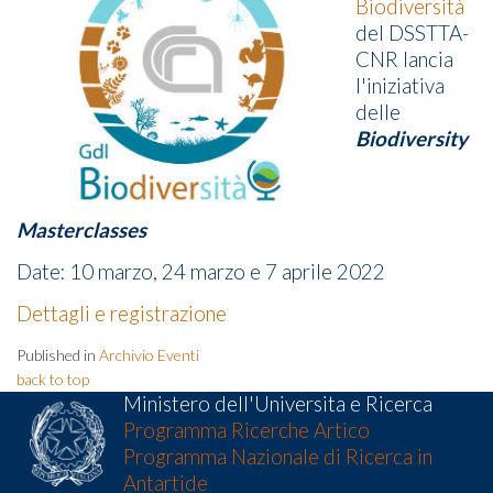
Biodiversità
del DSSTTA-
CNR lancia
l'iniziativa
delle
Biodiversity
Masterclasses
Date: 10 marzo, 24 marzo e 7 aprile 2022
Dettagli e registrazione
Published in
Archivio Eventi
back to top
Ministero dell'Universita e Ricerca
Programma Ricerche Artico
Programma Nazionale di Ricerca in
Antartide