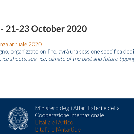
 - 21-23 October 2020
nza annuale 2020
gno, organizzato on-line, avrà una sessione specifica dedi
, ice sheets, sea–ice: climate of the past and future tippin
Ministero degli Affari Esteri e della
Cooperazione Internazionale
L'Italia e l’Artico
L’Italia e l’Antartide