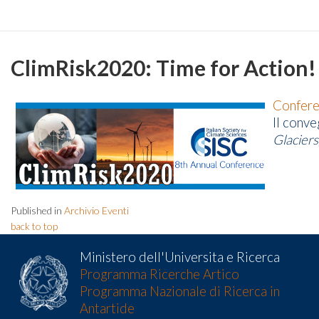
ClimRisk2020: Time for Action!
Confere
Il conve
Glaciers
Published in
Archivio Eventi
back to top
Ministero dell'Universita e Ricerca
Programma Ricerche Artico
Programma Nazionale di Ricerca in
Antartide