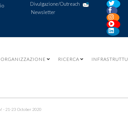
Divulgazione/Outreach
io
Newsletter
ORGANIZZAZIONE
RICERCA
INFRASTRUTT
n! - 21-23 October 2020