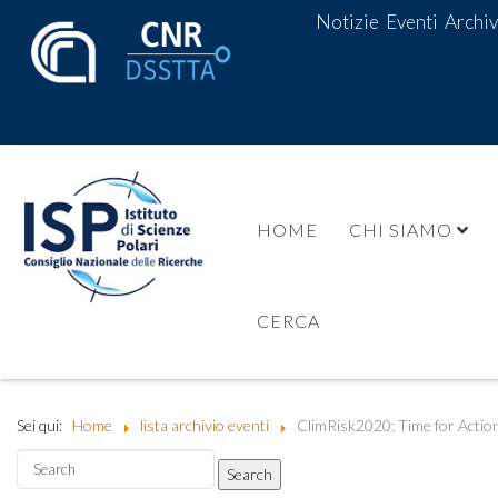
Notizie
Eventi
Archiv
HOME
CHI SIAMO
CERCA
Sei qui:
Home
lista archivio eventi
ClimRisk2020: Time for Actio