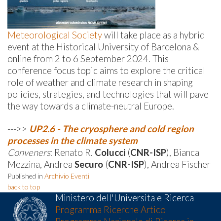
Meteorological Society
will take place as a hybrid
event at the Historical University of Barcelona &
online from 2 to 6 September 2024.
This
conference focus topic aims to explore the critical
role of weather and climate research in shaping
policies, strategies, and technologies that will pave
the way towards a climate-neutral Europe.
--->>
UP2.6 - The cryosphere and cold region
processes in the climate system
Conveners
: Renato R.
Colucci
(
CNR-ISP
), Bianca
Mezzina, Andrea
Securo
(
CNR-ISP
), Andrea Fischer
Published in
Archivio Eventi
back to top
Ministero dell'Universita e Ricerca
Programma Ricerche Artico