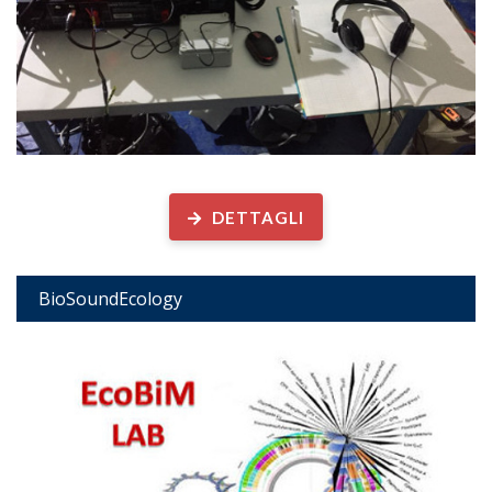
Biodiversità acustica ed ecologia marina
DETTAGLI
BioSoundEcology