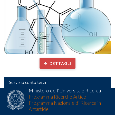
DETTAGLI
Servizio conto terzi
Ministero dell'Universita e Ricerca
Programma Ricerche Artico
Programma Nazionale di Ricerca in
Antartide