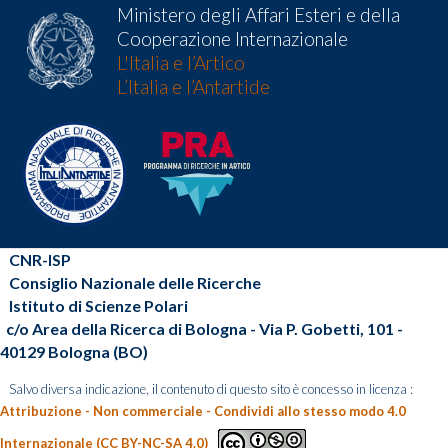
Ministero degli Affari Esteri e della
Cooperazione Internazionale
L'Italia e l’Artico
L’Italia e l’Antartide
CNR-ISP
Consiglio Nazionale delle Ricerche
Istituto di Scienze Polari
c/o Area della Ricerca di Bologna - Via P. Gobetti, 101 -
40129 Bologna (BO)
Salvo diversa indicazione, il contenuto di questo sito è concesso in licenza :
Attribuzione - Non commerciale - Condividi allo stesso modo 4.0
Internazionale (CC BY-NC-SA 4.0)