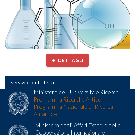
DETTAGLI
Servizio conto terzi
Ministero dell'Universita e Ricerca
Programma Ricerche Artico
Programma Nazionale di Ricerca in
Antartide
Ministero degli Affari Esteri e della
Cooperazione Internazionale