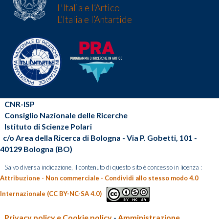
L'Italia e l’Artico
L’Italia e l’Antartide
CNR-ISP
Consiglio Nazionale delle Ricerche
Istituto di Scienze Polari
c/o Area della Ricerca di Bologna - Via P. Gobetti, 101 -
40129 Bologna (BO)
Salvo diversa indicazione, il contenuto di questo sito è concesso in licenza :
Attribuzione - Non commerciale - Condividi allo stesso modo 4.0
Internazionale (CC BY-NC-SA 4.0)
Privacy policy e Cookie policy
-
Amministrazione