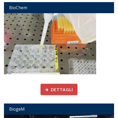
BioChem
Biogeochimica Microbica
DETTAGLI
BiogeM