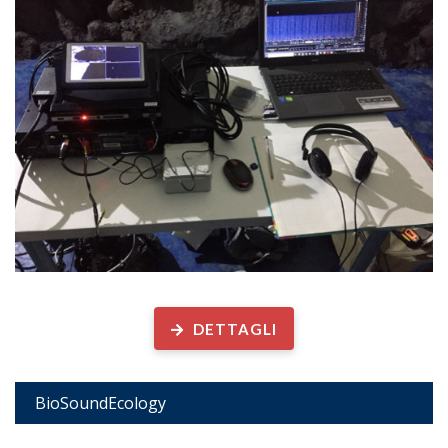
Biodiversità acustica ed ecologia marina
DETTAGLI
BioSoundEcology