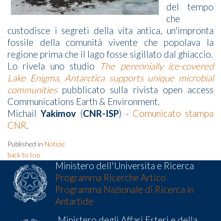
del tempo
che
custodisce i segreti della vita antica, un'impronta
fossile della comunità vivente che popolava la
regione prima che il lago fosse sigillato dal ghiaccio.
Lo rivela uno studio
The perennially ice-covered
Lake Enigma, Antarctica supports unique microbial
communities
pubblicato sulla rivista open access
Communications Earth & Environment.
Michail
Yakimov
(
CNR-ISP
) -
Comunicato stampa
CNR
.
Published in
Notizie
back to top
Ministero dell'Universita e Ricerca
Programma Ricerche Artico
Programma Nazionale di Ricerca in
Antartide
Ministero degli Affari Esteri e della