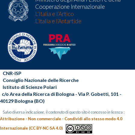
Cooperazione Internazionale
L'Italia e l’Artico
L’Italia e l’Antartide
CNR-ISP
Consiglio Nazionale delle Ricerche
Istituto di Scienze Polari
c/o Area della Ricerca di Bologna - Via P. Gobetti, 101 -
40129 Bologna (BO)
Salvo diversa indicazione, il contenuto di questo sito è concesso in licenza :
Attribuzione - Non commerciale - Condividi allo stesso modo 4.0
Internazionale (CC BY-NC-SA 4.0)