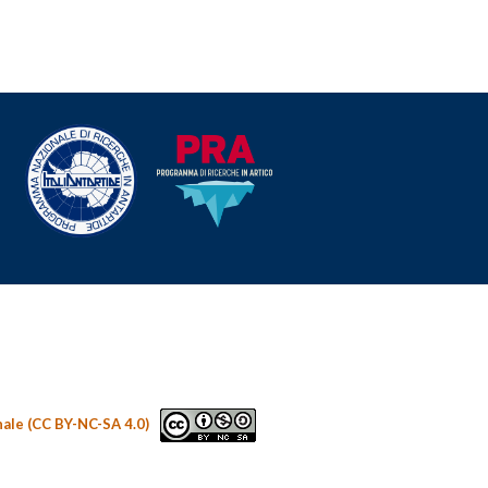
nale (CC BY-NC-SA 4.0)