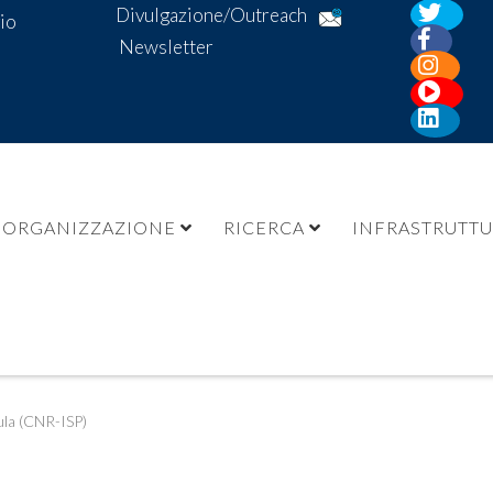
Divulgazione/Outreach
io
Newsletter
ORGANIZZAZIONE
RICERCA
INFRASTRUTT
ula (CNR-ISP)