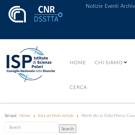
Notizie
Eventi
Archiv
HOME
CHI SIAMO
CERCA
Sei qui:
Home
lista archivio notizie
Rientrato in Italia Marco Cas