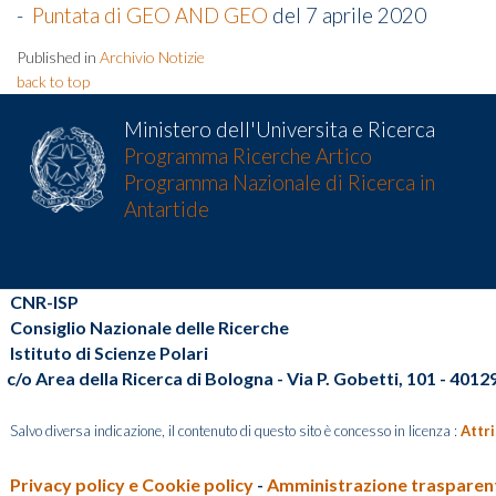
-
Puntata di GEO AND GEO
del 7 aprile 2020
Published in
Archivio Notizie
back to top
Ministero dell'Universita e Ricerca
Programma Ricerche Artico
Programma Nazionale di Ricerca in
Antartide
CNR-ISP
Consiglio Nazionale delle Ricerche
Istituto di Scienze Polari
c/o Area della Ricerca di Bologna - Via P. Gobetti, 101 - 401
Salvo diversa indicazione, il contenuto di questo sito è concesso in licenza :
Attr
Privacy policy e Cookie policy
-
Amministrazione traspare