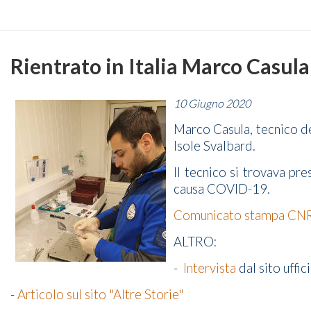
Rientrato in Italia Marco Casul
10 Giugno 2020
Marco Casula, tecnico del
Isole Svalbard.
Il tecnico si trovava pr
causa COVID-19.
Comunicato stampa CN
ALTRO:
-
Intervista
dal sito uffi
-
Articolo sul sito "Altre Storie"