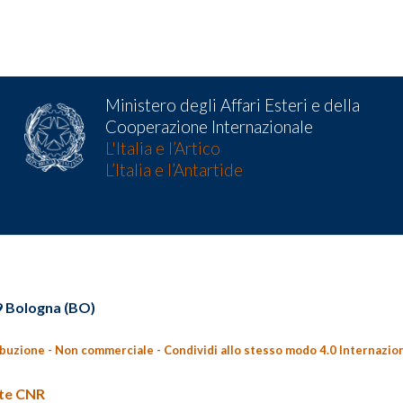
Ministero degli Affari Esteri e della
Cooperazione Internazionale
L'Italia e l’Artico
L’Italia e l’Antartide
29 Bologna (BO)
ibuzione - Non commerciale - Condividi allo stesso modo 4.0 Internazio
nte CNR