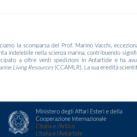
ciamo la scomparsa del Prof. Marino Vacchi, eccezional
nta indelebile nella scienza marina, contribuendo signi
ecipato a oltre venti spedizioni in Antartide e ha a
arine Living Resources
(CCAMLR). La sua eredità scientif
Ministero degli Affari Esteri e della
Cooperazione Internazionale
L'Italia e l’Artico
L’Italia e l’Antartide