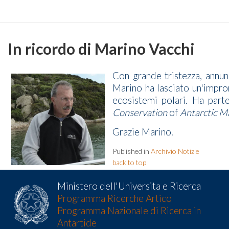
In ricordo di Marino Vacchi
Con grande tristezza, annun
Marino ha lasciato un'impro
ecosistemi polari. Ha part
Conservation
of
Antarctic M
Grazie Marino.
Published in
Archivio Notizie
back to top
Ministero dell'Universita e Ricerca
Programma Ricerche Artico
Programma Nazionale di Ricerca in
Antartide