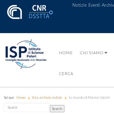
Notizie
Eventi
Archiv
HOME
CHI SIAMO
CERCA
Sei qui:
Home
lista archivio notizie
In ricordo di Marino Vacchi