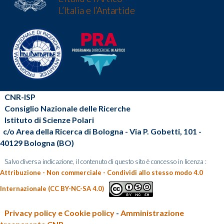
L’Italia e l’Antartide
CNR-ISP
Consiglio Nazionale delle Ricerche
Istituto di Scienze Polari
c/o Area della Ricerca di Bologna - Via P. Gobetti, 101 -
40129 Bologna (BO)
Salvo diversa indicazione, il contenuto di questo sito è concesso in licenza :
Attribuzione - Non commerciale - Condividi allo stesso modo 4.0
Internazionale (CC BY-NC-SA 4.0)
Privacy policy e Cookie policy
-
Amministrazione