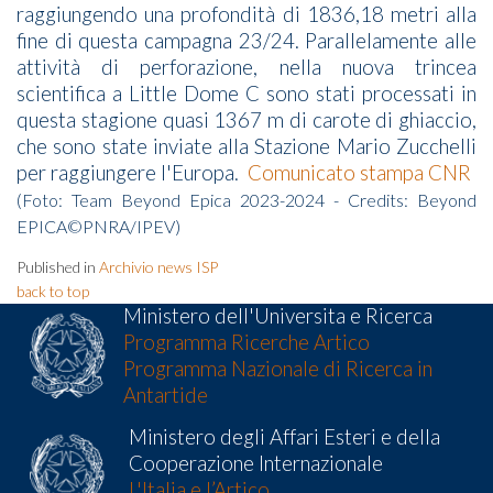
raggiungendo una profondità di 1836,18 metri alla
fine di questa campagna 23/24. Parallelamente alle
attività di perforazione, nella nuova trincea
scientifica a Little Dome C sono stati processati in
questa stagione quasi 1367 m di carote di ghiaccio,
che sono state inviate alla Stazione Mario Zucchelli
per raggiungere l'Europa.
Comunicato stampa CNR
(Foto: Team Beyond Epica 2023-2024 - Credits: Beyond
EPICA©PNRA/IPEV)
Published in
Archivio news ISP
back to top
Ministero dell'Universita e Ricerca
Programma Ricerche Artico
Programma Nazionale di Ricerca in
Antartide
Ministero degli Affari Esteri e della
Cooperazione Internazionale
L'Italia e l’Artico