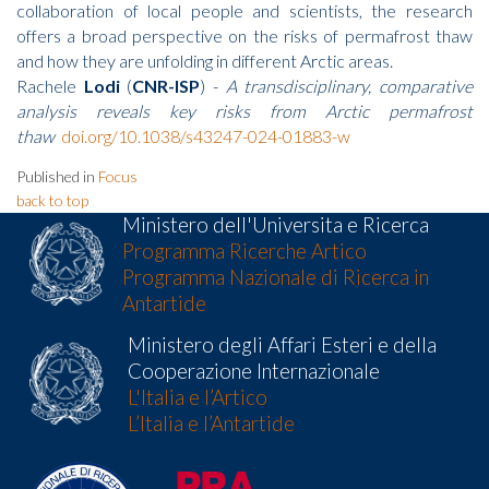
collaboration of local people and scientists, the research
offers a broad perspective on the risks of permafrost thaw
and how they are unfolding in different Arctic areas.
Rachele
Lodi
(
CNR-ISP
) -
A transdisciplinary, comparative
analysis reveals key risks from Arctic permafrost
thaw
doi.org/10.1038/s43247-024-01883-w
Published in
Focus
back to top
Ministero dell'Universita e Ricerca
Programma Ricerche Artico
Programma Nazionale di Ricerca in
Antartide
Ministero degli Affari Esteri e della
Cooperazione Internazionale
L'Italia e l’Artico
L’Italia e l’Antartide