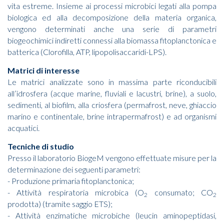
vita estreme. Insieme ai processi microbici legati alla pompa
biologica ed alla decomposizione della materia organica,
vengono determinati anche una serie di parametri
biogeochimici indiretti connessi alla biomassa fitoplanctonica e
batterica (Clorofilla, ATP, lipopolisaccaridi-LPS).
Matrici di interesse
Le matrici analizzate sono in massima parte riconducibili
all’idrosfera (acque marine, fluviali e lacustri, brine), a suolo,
sedimenti, al biofilm, alla criosfera (permafrost, neve, ghiaccio
marino e continentale, brine intrapermafrost) e ad organismi
acquatici.
Tecniche di studio
Presso il laboratorio BiogeM vengono effettuate misure per la
determinazione dei seguenti parametri:
- Produzione primaria fitoplanctonica;
- Attività respiratoria microbica (O
consumato; CO
2
2
prodotta) (tramite saggio ETS);
- Attività enzimatiche microbiche (leucin aminopeptidasi,