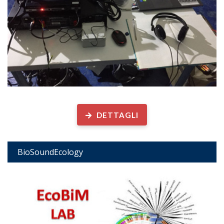
Biodiversità acustica ed ecologia marina
DETTAGLI
BioSoundEcology