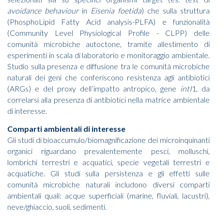
avoidance behaviour
in
Eisenia foetida
) che sulla struttura
(PhosphoLipid Fatty Acid analysis-PLFA) e funzionalità
(Community Level Physiological Profile - CLPP) delle
comunità microbiche autoctone, tramite allestimento di
esperimenti in scala di laboratorio e monitoraggio ambientale.
Studio sulla presenza e diffusione tra le comunità microbiche
naturali dei geni che conferiscono resistenza agli antibiotici
(ARGs) e del proxy dell’impatto antropico, gene
intI
1, da
correlarsi alla presenza di antibiotici nella matrice ambientale
di interesse.
Comparti ambientali di interesse
Gli studi di bioaccumulo/biomagnificazione dei microinquinanti
organici riguardano prevalentemente pesci, molluschi,
lombrichi terrestri e acquatici, specie vegetali terrestri e
acquatiche. Gli studi sulla persistenza e gli effetti sulle
comunità microbiche naturali includono diversi comparti
ambientali quali: acque superficiali (marine, fluviali, lacustri),
neve/ghiaccio, suoli, sedimenti.