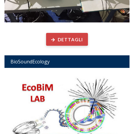
Biodiversità acustica ed ecologia marina
DETTAGLI
BioSoundEcology