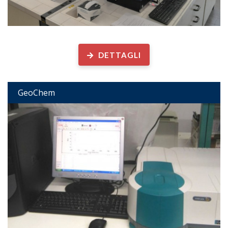
Geochimica Organica
DETTAGLI
GeoChem