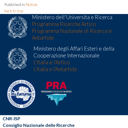
Published in
Notizie
back to top
Ministero dell'Universita e Ricerca
Programma Ricerche Artico
Programma Nazionale di Ricerca in
Antartide
Ministero degli Affari Esteri e della
Cooperazione Internazionale
L'Italia e l’Artico
L’Italia e l’Antartide
CNR-ISP
Consiglio Nazionale delle Ricerche