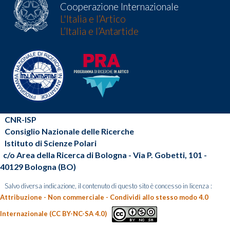
Cooperazione Internazionale
L'Italia e l’Artico
L’Italia e l’Antartide
CNR-ISP
Consiglio Nazionale delle Ricerche
Istituto di Scienze Polari
c/o Area della Ricerca di Bologna - Via P. Gobetti, 101 -
40129 Bologna (BO)
Salvo diversa indicazione, il contenuto di questo sito è concesso in licenza :
Attribuzione - Non commerciale - Condividi allo stesso modo 4.0
Internazionale (CC BY-NC-SA 4.0)