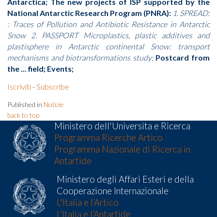
Antarctica; The new projects of ISP supported by the
National Antarctic Research Program (PNRA):
1. SPREAD:
: Traces of Pollution and Antibiotic Resistance in Antarctic
Snow 2. PASSPORT Microplastics, plastic additives and
plastisphere in Antarctic continental Snow: transport
mechanisms and biotransformations study;
Postcard from
the ... field; Events;
Iscriviti
-
Subscribe
Published in
Notizie
back to top
Ministero dell'Universita e Ricerca
Programma Ricerche Artico
Programma Nazionale di Ricerca in
Antartide
Ministero degli Affari Esteri e della
Cooperazione Internazionale
L'Italia e l’Artico
L’Italia e l’Antartide