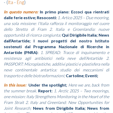
- (
Ita
-
Eng
)
In questo numero:
In primo piano:
Eccoci qua rientrati
dalle ferie estive; Resoconti:
1. Artico 2025 – Due mooring,
una sola missione: l’Italia rafforza il monitoraggio nel cuore
dello Stretto di Fram 2. Italia e Groenlandia: nuove
opportunità di ricerca congiunta;
Qui Dirigibile Italia;
News
dall’Antartide;
I nuovi progetti del nostro Istituto
sostenuti dal Programma Nazionale di Ricerche in
Antartide (PNRA):
1. SPREAD: Tracce di inquinamento e
resistenza agli antibiotici nella neve dell’Antartide 2.
PASSPORT: Microplastiche, additivi plastici e plastisfera nella
neve continentale antartica: studio dei meccanismi di
trasporto e delle biotrasformazioni;
Cartoline;
Eventi;
In this issue:
Under the spotlight;
Here we are, back from
the summer break.
Report:
1. Arctic 2025 – Two moorings,
one mission: Italy Strengthens Monitoring in the Heart of the
Fram Strait 2. Italy and Greenland: New Opportunities for
Joint Research;
News from Dirigibile Italia; News from