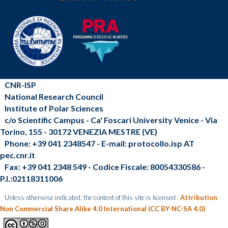
CNR-ISP
National Research Council
Institute of Polar Sciences
c/o Scientific Campus - Ca' Foscari University Venice - Via
Torino, 155 - 30172 VENEZIA MESTRE (VE)
Phone: +39 041 2348547 - E-mail: protocollo.isp AT
pec.cnr.it
Fax: +39 041 2348 549 - Codice Fiscale: 80054330586 -
P.I.:02118311006
Unless otherwise indicated, the content of this site is licensed :
Attribution
Non Commercial Share Alike 4.0 International (CC BY-NC-SA 4.0)